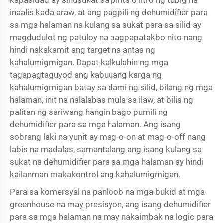
inaalis kada araw, at ang pagpili ng dehumidifier para
sa mga halaman na kulang sa sukat para sa silid ay
magdudulot ng patuloy na pagpapatakbo nito nang
hindi nakakamit ang target na antas ng
kahalumigmigan. Dapat kalkulahin ng mga
tagapagtaguyod ang kabuuang karga ng
kahalumigmigan batay sa dami ng silid, bilang ng mga
halaman, init na nalalabas mula sa ilaw, at bilis ng
palitan ng sariwang hangin bago pumili ng
dehumidifier para sa mga halaman. Ang isang
sobrang laki na yunit ay mag-o-on at mag-o-off nang
labis na madalas, samantalang ang isang kulang sa
sukat na dehumidifier para sa mga halaman ay hindi
kailanman makakontrol ang kahalumigmigan.
Para sa komersyal na panloob na mga bukid at mga
greenhouse na may presisyon, ang isang dehumidifier
para sa mga halaman na may nakaimbak na logic para