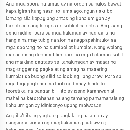
Ang mga spora ng amag ay naroroon sa halos bawat
kapaligiran kung saan ito lumalago, ngunit aktibo
lamang sila kapag ang antas ng kahalumigan ay
tumataas nang lampas sa kritikal na antas. Ang isang
dehumidifier para sa mga halaman ay nag-aalis ng
hangin na may tubig na alon na nagpapahintulot sa
mga sporang ito na sumibol at kumalat. Nang walang
maaasahang dehumidifier para sa mga halaman, kahit
ang maikling pagtaas sa kahalumigan ay maaaring
mag-trigger ng pagkalat ng amag na maaaring
kumalat sa buong silid sa loob ng ilang araw. Para sa
mga tagapagtanim sa loob ng bahay, hindi ito
teoretikal na panganib — ito ay isang karaniwan at
mahal na katotohanan na ang tamang pamamahala ng
kahalumigan ay idinisenyo upang maiwasan.
Ang iba't ibang yugto ng paglaki ng halaman ay
nangangailangan ng magkakaibang saklaw ng
kahalumigan. Ang mga pananim na bagong tumubo at