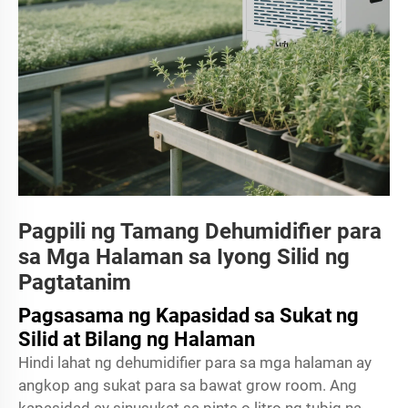
Pagpili ng Tamang Dehumidifier para
sa Mga Halaman sa Iyong Silid ng
Pagtatanim
Pagsasama ng Kapasidad sa Sukat ng
Silid at Bilang ng Halaman
Hindi lahat ng dehumidifier para sa mga halaman ay
angkop ang sukat para sa bawat grow room. Ang
kapasidad ay sinusukat sa pints o litro ng tubig na