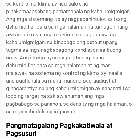
sa kontrol ng klima ay nag-aalok ng
pinakamaaasahang pamamahala ng kahalumigmigan.
Ang mga sistemang ito ay nagpapahintulot sa isang
dehumidifier para sa mga halaman na tumugon nang
awtomatiko sa mga real-time na pagbabasa ng
kahalumigmigan, na binabago ang output upang
tugma sa mga nagbabagong kondisyon sa buong
araw. Ang integrasyon sa pagitan ng isang
dehumidifier para sa mga halaman at ng mas
malawak na sistema ng kontrol ng klima ay inaalis
ang paghuhula sa manu-manong pag-aadjust at
ginagarantiya na ang kahalumigmigan ay nananatili sa
loob ng target na saklaw anuman ang mga
pagbabago sa panahon, sa density ng mga halaman, o
sa mga schedule ng irigasyon.
Pangmatagalang Pagkakatiwala at
Pagsusuri