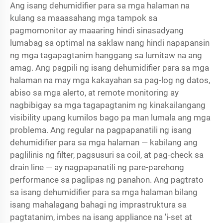
Ang isang dehumidifier para sa mga halaman na
kulang sa maaasahang mga tampok sa
pagmomonitor ay maaaring hindi sinasadyang
lumabag sa optimal na saklaw nang hindi napapansin
ng mga tagapagtanim hanggang sa lumitaw na ang
amag. Ang pagpili ng isang dehumidifier para sa mga
halaman na may mga kakayahan sa pag-log ng datos,
abiso sa mga alerto, at remote monitoring ay
nagbibigay sa mga tagapagtanim ng kinakailangang
visibility upang kumilos bago pa man lumala ang mga
problema. Ang regular na pagpapanatili ng isang
dehumidifier para sa mga halaman — kabilang ang
paglilinis ng filter, pagsusuri sa coil, at pag-check sa
drain line — ay nagpapanatili ng pare-parehong
performance sa paglipas ng panahon. Ang pagtrato
sa isang dehumidifier para sa mga halaman bilang
isang mahalagang bahagi ng imprastruktura sa
pagtatanim, imbes na isang appliance na 'i-set at