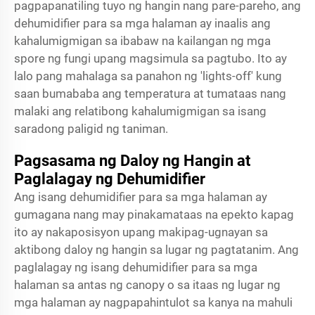
pagpapanatiling tuyo ng hangin nang pare-pareho, ang
dehumidifier para sa mga halaman ay inaalis ang
kahalumigmigan sa ibabaw na kailangan ng mga
spore ng fungi upang magsimula sa pagtubo. Ito ay
lalo pang mahalaga sa panahon ng 'lights-off' kung
saan bumababa ang temperatura at tumataas nang
malaki ang relatibong kahalumigmigan sa isang
saradong paligid ng taniman.
Pagsasama ng Daloy ng Hangin at
Paglalagay ng Dehumidifier
Ang isang dehumidifier para sa mga halaman ay
gumagana nang may pinakamataas na epekto kapag
ito ay nakaposisyon upang makipag-ugnayan sa
aktibong daloy ng hangin sa lugar ng pagtatanim. Ang
paglalagay ng isang dehumidifier para sa mga
halaman sa antas ng canopy o sa itaas ng lugar ng
mga halaman ay nagpapahintulot sa kanya na mahuli