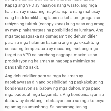
Kapag ang VPD ay naaayos nang wasto, ang mga
halaman ay maaaring mag-transpire nang mahusay
nang hindi lumilikha ng labis na kahalumigmigan sa
rehiyon ng tuktok (canopy zone) kung saan ang amag
ay may pinakamataas na posibilidad na lumitaw. Ang
mga tagapagsaka na gumagamit ng dehumidifier
para sa mga halaman kasama ang mga eksaktong
sensor ng temperatura ay maaaring i-set ang mga
target na VPD na parehong nagpapa-maximize sa
produksyon ng halaman at nagpapa-minimize sa
panganib ng sakit.
Ang dehumidifier para sa mga halaman ay
nababawasan din ang posibilidad ng pagkakabuo ng
kondensasyon sa ibabaw ng mga dahon, mga paso,
mga pader, at mga kagamitan. Ang kondensasyon sa
ibabaw ay direktang imbitasyon para sa mga kolonya
ng amag na umusbong. Sa pamamagitan ng