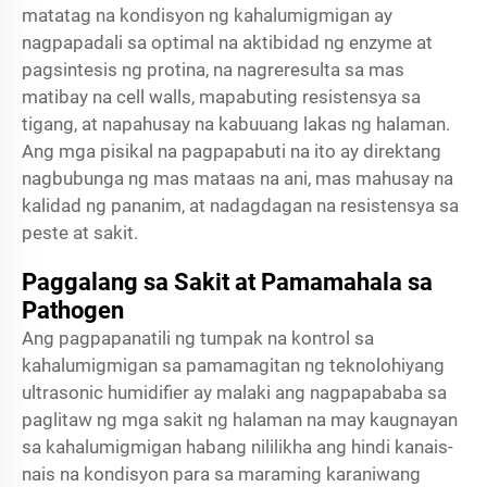
matatag na kondisyon ng kahalumigmigan ay
nagpapadali sa optimal na aktibidad ng enzyme at
pagsintesis ng protina, na nagreresulta sa mas
matibay na cell walls, mapabuting resistensya sa
tigang, at napahusay na kabuuang lakas ng halaman.
Ang mga pisikal na pagpapabuti na ito ay direktang
nagbubunga ng mas mataas na ani, mas mahusay na
kalidad ng pananim, at nadagdagan na resistensya sa
peste at sakit.
Paggalang sa Sakit at Pamamahala sa
Pathogen
Ang pagpapanatili ng tumpak na kontrol sa
kahalumigmigan sa pamamagitan ng teknolohiyang
ultrasonic humidifier ay malaki ang nagpapababa sa
paglitaw ng mga sakit ng halaman na may kaugnayan
sa kahalumigmigan habang nililikha ang hindi kanais-
nais na kondisyon para sa maraming karaniwang