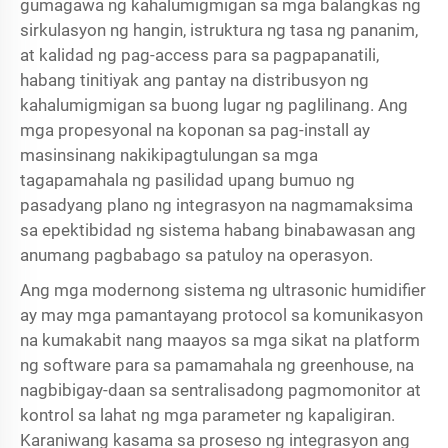
gumagawa ng kahalumigmigan sa mga balangkas ng
sirkulasyon ng hangin, istruktura ng tasa ng pananim,
at kalidad ng pag-access para sa pagpapanatili,
habang tinitiyak ang pantay na distribusyon ng
kahalumigmigan sa buong lugar ng paglilinang. Ang
mga propesyonal na koponan sa pag-install ay
masinsinang nakikipagtulungan sa mga
tagapamahala ng pasilidad upang bumuo ng
pasadyang plano ng integrasyon na nagmamaksima
sa epektibidad ng sistema habang binabawasan ang
anumang pagbabago sa patuloy na operasyon.
Ang mga modernong sistema ng ultrasonic humidifier
ay may mga pamantayang protocol sa komunikasyon
na kumakabit nang maayos sa mga sikat na platform
ng software para sa pamamahala ng greenhouse, na
nagbibigay-daan sa sentralisadong pagmomonitor at
kontrol sa lahat ng mga parameter ng kapaligiran.
Karaniwang kasama sa proseso ng integrasyon ang