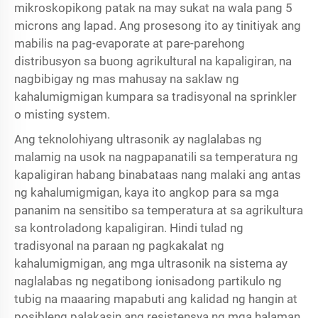
mikroskopikong patak na may sukat na wala pang 5
microns ang lapad. Ang prosesong ito ay tinitiyak ang
mabilis na pag-evaporate at pare-parehong
distribusyon sa buong agrikultural na kapaligiran, na
nagbibigay ng mas mahusay na saklaw ng
kahalumigmigan kumpara sa tradisyonal na sprinkler
o misting system.
Ang teknolohiyang ultrasonik ay naglalabas ng
malamig na usok na nagpapanatili sa temperatura ng
kapaligiran habang binabataas nang malaki ang antas
ng kahalumigmigan, kaya ito angkop para sa mga
pananim na sensitibo sa temperatura at sa agrikultura
sa kontroladong kapaligiran. Hindi tulad ng
tradisyonal na paraan ng pagkakalat ng
kahalumigmigan, ang mga ultrasonik na sistema ay
naglalabas ng negatibong ionisadong partikulo ng
tubig na maaaring mapabuti ang kalidad ng hangin at
posibleng palakasin ang resistensya ng mga halaman