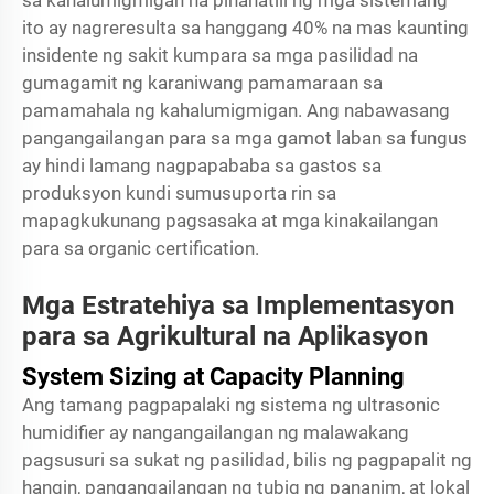
sa kahalumigmigan na pinanatili ng mga sistemang
ito ay nagreresulta sa hanggang 40% na mas kaunting
insidente ng sakit kumpara sa mga pasilidad na
gumagamit ng karaniwang pamamaraan sa
pamamahala ng kahalumigmigan. Ang nabawasang
pangangailangan para sa mga gamot laban sa fungus
ay hindi lamang nagpapababa sa gastos sa
produksyon kundi sumusuporta rin sa
mapagkukunang pagsasaka at mga kinakailangan
para sa organic certification.
Mga Estratehiya sa Implementasyon
para sa Agrikultural na Aplikasyon
System Sizing at Capacity Planning
Ang tamang pagpapalaki ng sistema ng ultrasonic
humidifier ay nangangailangan ng malawakang
pagsusuri sa sukat ng pasilidad, bilis ng pagpapalit ng
hangin, pangangailangan ng tubig ng pananim, at lokal