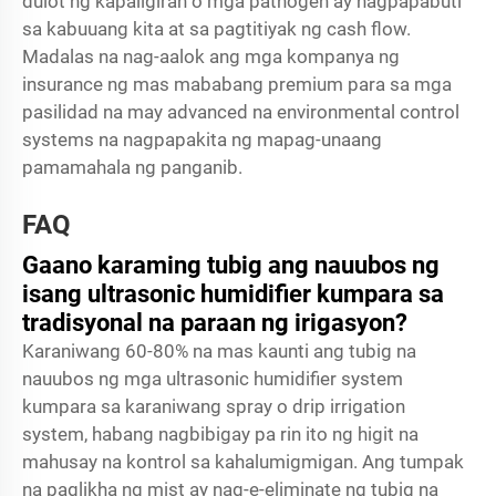
dulot ng kapaligiran o mga pathogen ay nagpapabuti
sa kabuuang kita at sa pagtitiyak ng cash flow.
Madalas na nag-aalok ang mga kompanya ng
insurance ng mas mababang premium para sa mga
pasilidad na may advanced na environmental control
systems na nagpapakita ng mapag-unaang
pamamahala ng panganib.
FAQ
Gaano karaming tubig ang nauubos ng
isang ultrasonic humidifier kumpara sa
tradisyonal na paraan ng irigasyon?
Karaniwang 60-80% na mas kaunti ang tubig na
nauubos ng mga ultrasonic humidifier system
kumpara sa karaniwang spray o drip irrigation
system, habang nagbibigay pa rin ito ng higit na
mahusay na kontrol sa kahalumigmigan. Ang tumpak
na paglikha ng mist ay nag-e-eliminate ng tubig na