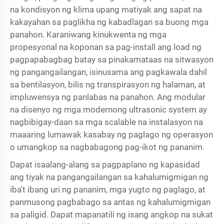
na kondisyon ng klima upang matiyak ang sapat na
kakayahan sa paglikha ng kabadlagan sa buong mga
panahon. Karaniwang kinukwenta ng mga
propesyonal na koponan sa pag-install ang load ng
pagpapabagbag batay sa pinakamataas na sitwasyon
ng pangangailangan, isinusama ang pagkawala dahil
sa bentilasyon, bilis ng transpirasyon ng halaman, at
impluwensya ng panlabas na panahon. Ang modular
na disenyo ng mga modernong ultrasonic system ay
nagbibigay-daan sa mga scalable na instalasyon na
maaaring lumawak kasabay ng paglago ng operasyon
o umangkop sa nagbabagong pag-ikot ng pananim.
Dapat isaalang-alang sa pagpaplano ng kapasidad
ang tiyak na pangangailangan sa kahalumigmigan ng
iba't ibang uri ng pananim, mga yugto ng paglago, at
panmusong pagbabago sa antas ng kahalumigmigan
sa paligid. Dapat mapanatili ng isang angkop na sukat