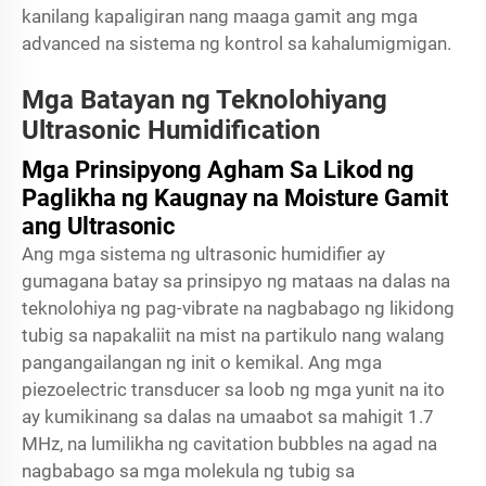
kanilang kapaligiran nang maaga gamit ang mga
advanced na sistema ng kontrol sa kahalumigmigan.
Mga Batayan ng Teknolohiyang
Ultrasonic Humidification
Mga Prinsipyong Agham Sa Likod ng
Paglikha ng Kaugnay na Moisture Gamit
ang Ultrasonic
Ang mga sistema ng ultrasonic humidifier ay
gumagana batay sa prinsipyo ng mataas na dalas na
teknolohiya ng pag-vibrate na nagbabago ng likidong
tubig sa napakaliit na mist na partikulo nang walang
pangangailangan ng init o kemikal. Ang mga
piezoelectric transducer sa loob ng mga yunit na ito
ay kumikinang sa dalas na umaabot sa mahigit 1.7
MHz, na lumilikha ng cavitation bubbles na agad na
nagbabago sa mga molekula ng tubig sa