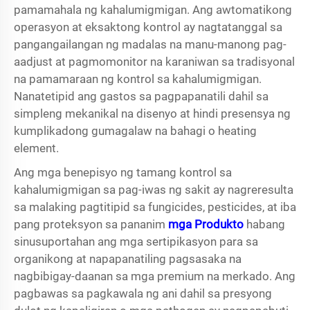
pamamahala ng kahalumigmigan. Ang awtomatikong
operasyon at eksaktong kontrol ay nagtatanggal sa
pangangailangan ng madalas na manu-manong pag-
aadjust at pagmomonitor na karaniwan sa tradisyonal
na pamamaraan ng kontrol sa kahalumigmigan.
Nanatetipid ang gastos sa pagpapanatili dahil sa
simpleng mekanikal na disenyo at hindi presensya ng
kumplikadong gumagalaw na bahagi o heating
element.
Ang mga benepisyo ng tamang kontrol sa
kahalumigmigan sa pag-iwas ng sakit ay nagreresulta
sa malaking pagtitipid sa fungicides, pesticides, at iba
pang proteksyon sa pananim
mga Produkto
habang
sinusuportahan ang mga sertipikasyon para sa
organikong at napapanatiling pagsasaka na
nagbibigay-daanan sa mga premium na merkado. Ang
pagbawas sa pagkawala ng ani dahil sa presyong