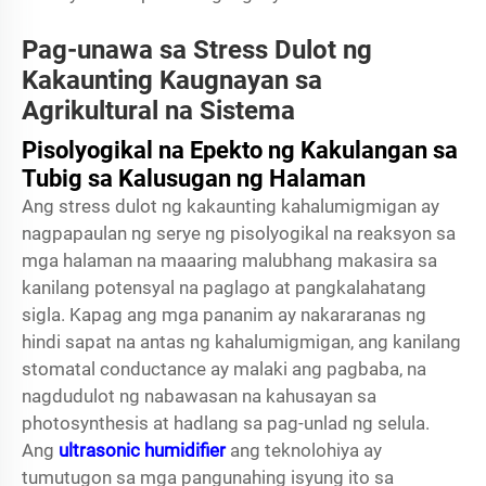
Pag-unawa sa Stress Dulot ng
Kakaunting Kaugnayan sa
Agrikultural na Sistema
Pisolyogikal na Epekto ng Kakulangan sa
Tubig sa Kalusugan ng Halaman
Ang stress dulot ng kakaunting kahalumigmigan ay
nagpapaulan ng serye ng pisolyogikal na reaksyon sa
mga halaman na maaaring malubhang makasira sa
kanilang potensyal na paglago at pangkalahatang
sigla. Kapag ang mga pananim ay nakararanas ng
hindi sapat na antas ng kahalumigmigan, ang kanilang
stomatal conductance ay malaki ang pagbaba, na
nagdudulot ng nabawasan na kahusayan sa
photosynthesis at hadlang sa pag-unlad ng selula.
Ang
ultrasonic humidifier
ang teknolohiya ay
tumutugon sa mga pangunahing isyung ito sa