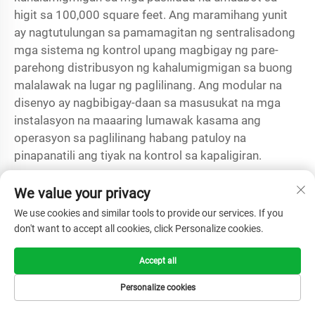
higit sa 100,000 square feet. Ang maramihang yunit
ay nagtutulungan sa pamamagitan ng sentralisadong
mga sistema ng kontrol upang magbigay ng pare-
parehong distribusyon ng kahalumigmigan sa buong
malalawak na lugar ng paglilinang. Ang modular na
disenyo ay nagbibigay-daan sa masusukat na mga
instalasyon na maaaring lumawak kasama ang
operasyon sa paglilinang habang patuloy na
pinapanatili ang tiyak na kontrol sa kapaligiran.
Nakakaapekto ba ang ultrasonic
We value your privacy
humidifier sa paglago ng halaman nang
We use cookies and similar tools to provide our services. If you
magkaiba kumpara sa natural na
don't want to accept all cookies, click Personalize cookies.
kondisyon ng kahalumigmigan?
Ang mga sistema ng ultrasonic humidifier ay lumilikha
Accept all
ng mas matatag at mahuhulaang kondisyon ng
Personalize cookies
kahalumigmigan kaysa sa likas na kapaligiran, na
kadalasang nagreresulta sa mas mahusay na paglago