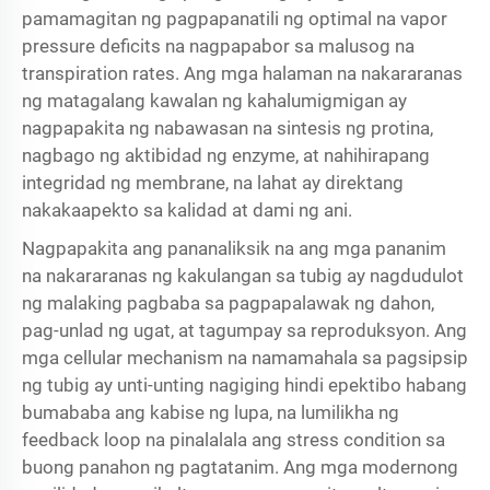
pamamagitan ng pagpapanatili ng optimal na vapor
pressure deficits na nagpapabor sa malusog na
transpiration rates. Ang mga halaman na nakararanas
ng matagalang kawalan ng kahalumigmigan ay
nagpapakita ng nabawasan na sintesis ng protina,
nagbago ng aktibidad ng enzyme, at nahihirapang
integridad ng membrane, na lahat ay direktang
nakakaapekto sa kalidad at dami ng ani.
Nagpapakita ang pananaliksik na ang mga pananim
na nakararanas ng kakulangan sa tubig ay nagdudulot
ng malaking pagbaba sa pagpapalawak ng dahon,
pag-unlad ng ugat, at tagumpay sa reproduksyon. Ang
mga cellular mechanism na namamahala sa pagsipsip
ng tubig ay unti-unting nagiging hindi epektibo habang
bumababa ang kabise ng lupa, na lumilikha ng
feedback loop na pinalalala ang stress condition sa
buong panahon ng pagtatanim. Ang mga modernong