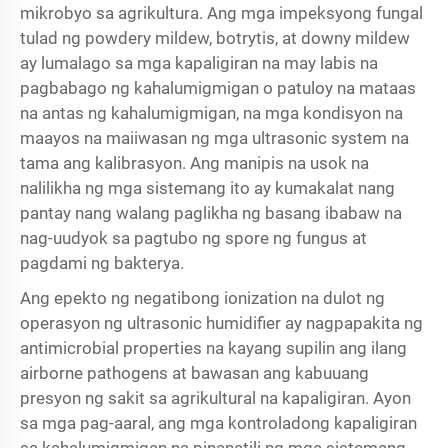
mikrobyo sa agrikultura. Ang mga impeksyong fungal
tulad ng powdery mildew, botrytis, at downy mildew
ay lumalago sa mga kapaligiran na may labis na
pagbabago ng kahalumigmigan o patuloy na mataas
na antas ng kahalumigmigan, na mga kondisyon na
maayos na maiiwasan ng mga ultrasonic system na
tama ang kalibrasyon. Ang manipis na usok na
nalilikha ng mga sistemang ito ay kumakalat nang
pantay nang walang paglikha ng basang ibabaw na
nag-uudyok sa pagtubo ng spore ng fungus at
pagdami ng bakterya.
Ang epekto ng negatibong ionization na dulot ng
operasyon ng ultrasonic humidifier ay nagpapakita ng
antimicrobial properties na kayang supilin ang ilang
airborne pathogens at bawasan ang kabuuang
presyon ng sakit sa agrikultural na kapaligiran. Ayon
sa mga pag-aaral, ang mga kontroladong kapaligiran