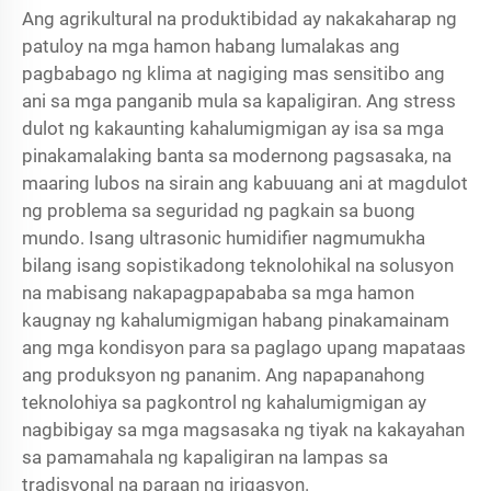
Ang agrikultural na produktibidad ay nakakaharap ng
patuloy na mga hamon habang lumalakas ang
pagbabago ng klima at nagiging mas sensitibo ang
ani sa mga panganib mula sa kapaligiran. Ang stress
dulot ng kakaunting kahalumigmigan ay isa sa mga
pinakamalaking banta sa modernong pagsasaka, na
maaring lubos na sirain ang kabuuang ani at magdulot
ng problema sa seguridad ng pagkain sa buong
mundo. Isang
ultrasonic humidifier
nagmumukha
bilang isang sopistikadong teknolohikal na solusyon
na mabisang nakapagpapababa sa mga hamon
kaugnay ng kahalumigmigan habang pinakamainam
ang mga kondisyon para sa paglago upang mapataas
ang produksyon ng pananim. Ang napapanahong
teknolohiya sa pagkontrol ng kahalumigmigan ay
nagbibigay sa mga magsasaka ng tiyak na kakayahan
sa pamamahala ng kapaligiran na lampas sa
tradisyonal na paraan ng irigasyon.