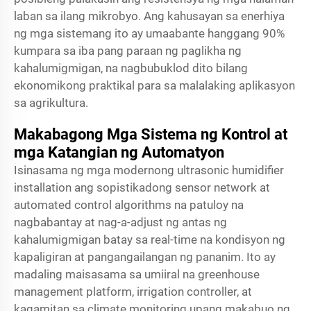
laban sa ilang mikrobyo. Ang kahusayan sa enerhiya
ng mga sistemang ito ay umaabante hanggang 90%
kumpara sa iba pang paraan ng paglikha ng
kahalumigmigan, na nagbubuklod dito bilang
ekonomikong praktikal para sa malalaking aplikasyon
sa agrikultura.
Makabagong Mga Sistema ng Kontrol at
mga Katangian ng Automatyon
Isinasama ng mga modernong ultrasonic humidifier
installation ang sopistikadong sensor network at
automated control algorithms na patuloy na
nagbabantay at nag-a-adjust ng antas ng
kahalumigmigan batay sa real-time na kondisyon ng
kapaligiran at pangangailangan ng pananim. Ito ay
madaling maisasama sa umiiral na greenhouse
management platform, irrigation controller, at
kagamitan sa climate monitoring upang makabuo ng