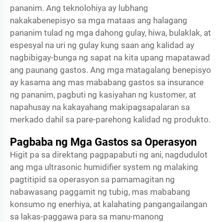
pananim. Ang teknolohiya ay lubhang
nakakabenepisyo sa mga mataas ang halagang
pananim tulad ng mga dahong gulay, hiwa, bulaklak, at
espesyal na uri ng gulay kung saan ang kalidad ay
nagbibigay-bunga ng sapat na kita upang mapatawad
ang paunang gastos. Ang mga matagalang benepisyo
ay kasama ang mas mababang gastos sa insurance
ng pananim, pagbuti ng kasiyahan ng kustomer, at
napahusay na kakayahang makipagsapalaran sa
merkado dahil sa pare-parehong kalidad ng produkto.
Pagbaba ng Mga Gastos sa Operasyon
Higit pa sa direktang pagpapabuti ng ani, nagdudulot
ang mga ultrasonic humidifier system ng malaking
pagtitipid sa operasyon sa pamamagitan ng
nabawasang paggamit ng tubig, mas mababang
konsumo ng enerhiya, at kalahating pangangailangan
sa lakas-paggawa para sa manu-manong