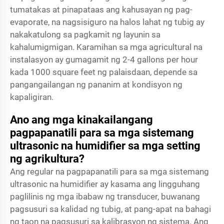
tumatakas at pinapataas ang kahusayan ng pag-
evaporate, na nagsisiguro na halos lahat ng tubig ay
nakakatulong sa pagkamit ng layunin sa
kahalumigmigan. Karamihan sa mga agricultural na
instalasyon ay gumagamit ng 2-4 gallons per hour
kada 1000 square feet ng palaisdaan, depende sa
pangangailangan ng pananim at kondisyon ng
kapaligiran.
Ano ang mga kinakailangang
pagpapanatili para sa mga sistemang
ultrasonic na humidifier sa mga setting
ng agrikultura?
Ang regular na pagpapanatili para sa mga sistemang
ultrasonic na humidifier ay kasama ang lingguhang
paglilinis ng mga ibabaw ng transducer, buwanang
pagsusuri sa kalidad ng tubig, at pang-apat na bahagi
ng taon na pagsusuri sa kalibrasyon ng sistema. Ang