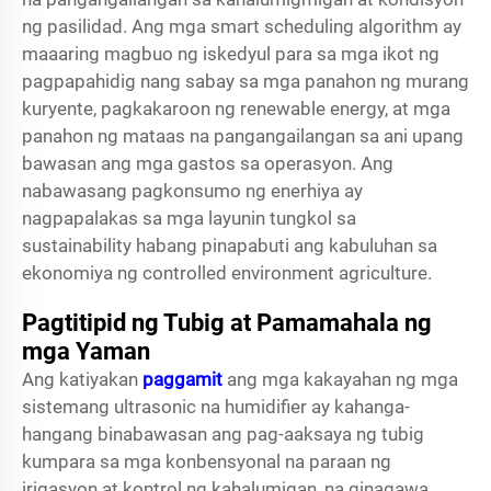
ng pasilidad. Ang mga smart scheduling algorithm ay
maaaring magbuo ng iskedyul para sa mga ikot ng
pagpapahidig nang sabay sa mga panahon ng murang
kuryente, pagkakaroon ng renewable energy, at mga
panahon ng mataas na pangangailangan sa ani upang
bawasan ang mga gastos sa operasyon. Ang
nabawasang pagkonsumo ng enerhiya ay
nagpapalakas sa mga layunin tungkol sa
sustainability habang pinapabuti ang kabuluhan sa
ekonomiya ng controlled environment agriculture.
Pagtitipid ng Tubig at Pamamahala ng
mga Yaman
Ang katiyakan
paggamit
ang mga kakayahan ng mga
sistemang ultrasonic na humidifier ay kahanga-
hangang binabawasan ang pag-aaksaya ng tubig
kumpara sa mga konbensyonal na paraan ng
irigasyon at kontrol ng kahalumigan, na ginagawa