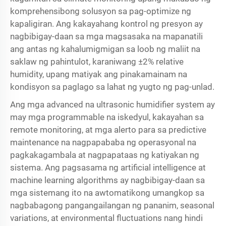
komprehensibong solusyon sa pag-optimize ng
kapaligiran. Ang kakayahang kontrol ng presyon ay
nagbibigay-daan sa mga magsasaka na mapanatili
ang antas ng kahalumigmigan sa loob ng maliit na
saklaw ng pahintulot, karaniwang ±2% relative
humidity, upang matiyak ang pinakamainam na
kondisyon sa paglago sa lahat ng yugto ng pag-unlad.
Ang mga advanced na ultrasonic humidifier system ay
may mga programmable na iskedyul, kakayahan sa
remote monitoring, at mga alerto para sa predictive
maintenance na nagpapababa ng operasyonal na
pagkakagambala at nagpapataas ng katiyakan ng
sistema. Ang pagsasama ng artificial intelligence at
machine learning algorithms ay nagbibigay-daan sa
mga sistemang ito na awtomatikong umangkop sa
nagbabagong pangangailangan ng pananim, seasonal
variations, at environmental fluctuations nang hindi