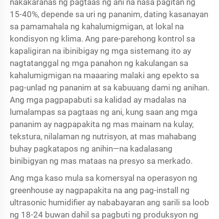
nakakaranas ng pagtaas ng ani na nasa pagitan ng
15-40%, depende sa uri ng pananim, dating kasanayan
sa pamamahala ng kahalumigmigan, at lokal na
kondisyon ng klima. Ang pare-parehong kontrol sa
kapaligiran na ibinibigay ng mga sistemang ito ay
nagtatanggal ng mga panahon ng kakulangan sa
kahalumigmigan na maaaring malaki ang epekto sa
pag-unlad ng pananim at sa kabuuang dami ng anihan.
Ang mga pagpapabuti sa kalidad ay madalas na
lumalampas sa pagtaas ng ani, kung saan ang mga
pananim ay nagpapakita ng mas mainam na kulay,
tekstura, nilalaman ng nutrisyon, at mas mahabang
buhay pagkatapos ng anihin—na kadalasang
binibigyan ng mas mataas na presyo sa merkado.
Ang mga kaso mula sa komersyal na operasyon ng
greenhouse ay nagpapakita na ang pag-install ng
ultrasonic humidifier ay nababayaran ang sarili sa loob
ng 18-24 buwan dahil sa pagbuti ng produksyon ng