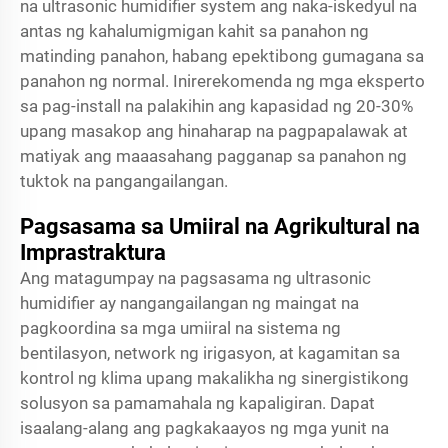
na ultrasonic humidifier system ang naka-iskedyul na
antas ng kahalumigmigan kahit sa panahon ng
matinding panahon, habang epektibong gumagana sa
panahon ng normal. Inirerekomenda ng mga eksperto
sa pag-install na palakihin ang kapasidad ng 20-30%
upang masakop ang hinaharap na pagpapalawak at
matiyak ang maaasahang pagganap sa panahon ng
tuktok na pangangailangan.
Pagsasama sa Umiiral na Agrikultural na
Imprastraktura
Ang matagumpay na pagsasama ng ultrasonic
humidifier ay nangangailangan ng maingat na
pagkoordina sa mga umiiral na sistema ng
bentilasyon, network ng irigasyon, at kagamitan sa
kontrol ng klima upang makalikha ng sinergistikong
solusyon sa pamamahala ng kapaligiran. Dapat
isaalang-alang ang pagkakaayos ng mga yunit na