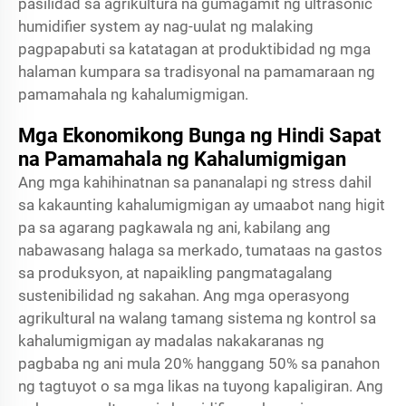
pasilidad sa agrikultura na gumagamit ng ultrasonic
humidifier system ay nag-uulat ng malaking
pagpapabuti sa katatagan at produktibidad ng mga
halaman kumpara sa tradisyonal na pamamaraan ng
pamamahala ng kahalumigmigan.
Mga Ekonomikong Bunga ng Hindi Sapat
na Pamamahala ng Kahalumigmigan
Ang mga kahihinatnan sa pananalapi ng stress dahil
sa kakaunting kahalumigmigan ay umaabot nang higit
pa sa agarang pagkawala ng ani, kabilang ang
nabawasang halaga sa merkado, tumataas na gastos
sa produksyon, at napaikling pangmatagalang
sustenibilidad ng sakahan. Ang mga operasyong
agrikultural na walang tamang sistema ng kontrol sa
kahalumigmigan ay madalas nakakaranas ng
pagbaba ng ani mula 20% hanggang 50% sa panahon
ng tagtuyot o sa mga likas na tuyong kapaligiran. Ang