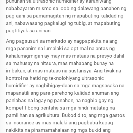
puhunan sa ultrasonic humidifier ay karaniwang
nababayaran mismo sa loob ng dalawang panahon ng
pag-aani sa pamamagitan ng mapabuting kalidad ng
ani, nabawasang pagkalugi ng tubig, at mapabuting
pagtitiyak sa anihan.
Ang pagsusuri sa merkado ay nagpapakita na ang
mga pananim na lumalaki sa optimal na antas ng
kahalumigmigan ay may mas mataas na presyo dahil
sa mahusay na hitsura, mas mahabang buhay na
imbakan, at mas mataas na sustansya. Ang tiyak na
kontrol na hatid ng teknolohiyang ultrasonic
humidifier ay nagbibigay-daan sa mga magsasaka na
mapanatili ang pare-parehong kalidad anuman ang
panlabas na lagay ng panahon, na nagbibigay ng
kompetitibong bentahe sa mga hindi matatag na
pamilihan sa agrikultura. Bukod dito, ang mga gastos
sa insurance ay mas malaki ang pagbaba kapag
nakikita na pinamamahalaan ng mga bukid ang