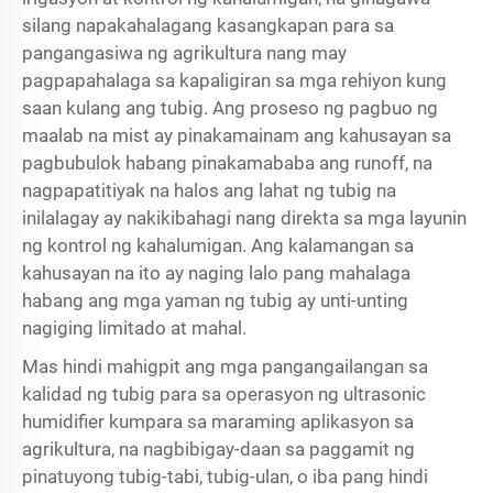
silang napakahalagang kasangkapan para sa
pangangasiwa ng agrikultura nang may
pagpapahalaga sa kapaligiran sa mga rehiyon kung
saan kulang ang tubig. Ang proseso ng pagbuo ng
maalab na mist ay pinakamainam ang kahusayan sa
pagbubulok habang pinakamababa ang runoff, na
nagpapatitiyak na halos ang lahat ng tubig na
inilalagay ay nakikibahagi nang direkta sa mga layunin
ng kontrol ng kahalumigan. Ang kalamangan sa
kahusayan na ito ay naging lalo pang mahalaga
habang ang mga yaman ng tubig ay unti-unting
nagiging limitado at mahal.
Mas hindi mahigpit ang mga pangangailangan sa
kalidad ng tubig para sa operasyon ng ultrasonic
humidifier kumpara sa maraming aplikasyon sa
agrikultura, na nagbibigay-daan sa paggamit ng
pinatuyong tubig-tabi, tubig-ulan, o iba pang hindi