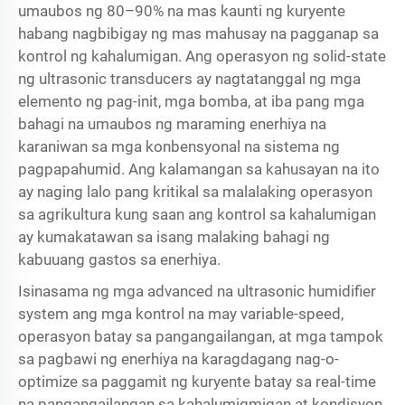
umaubos ng 80–90% na mas kaunti ng kuryente
habang nagbibigay ng mas mahusay na pagganap sa
kontrol ng kahalumigan. Ang operasyon ng solid-state
ng ultrasonic transducers ay nagtatanggal ng mga
elemento ng pag-init, mga bomba, at iba pang mga
bahagi na umaubos ng maraming enerhiya na
karaniwan sa mga konbensyonal na sistema ng
pagpapahumid. Ang kalamangan sa kahusayan na ito
ay naging lalo pang kritikal sa malalaking operasyon
sa agrikultura kung saan ang kontrol sa kahalumigan
ay kumakatawan sa isang malaking bahagi ng
kabuuang gastos sa enerhiya.
Isinasama ng mga advanced na ultrasonic humidifier
system ang mga kontrol na may variable-speed,
operasyon batay sa pangangailangan, at mga tampok
sa pagbawi ng enerhiya na karagdagang nag-o-
optimize sa paggamit ng kuryente batay sa real-time
na pangangailangan sa kahalumigmigan at kondisyon