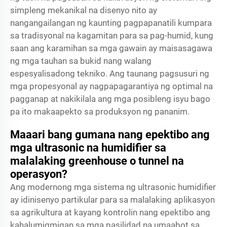
simpleng mekanikal na disenyo nito ay
nangangailangan ng kaunting pagpapanatili kumpara
sa tradisyonal na kagamitan para sa pag-humid, kung
saan ang karamihan sa mga gawain ay maisasagawa
ng mga tauhan sa bukid nang walang
espesyalisadong tekniko. Ang taunang pagsusuri ng
mga propesyonal ay nagpapagarantiya ng optimal na
pagganap at nakikilala ang mga posibleng isyu bago
pa ito makaapekto sa produksyon ng pananim.
Maaari bang gumana nang epektibo ang
mga ultrasonic na humidifier sa
malalaking greenhouse o tunnel na
operasyon?
Ang modernong mga sistema ng ultrasonic humidifier
ay idinisenyo partikular para sa malalaking aplikasyon
sa agrikultura at kayang kontrolin nang epektibo ang
kahalumigmigan sa mga pasilidad na umaabot sa