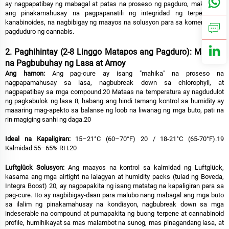
ay nagpapatibay ng mabagal at patas na proseso ng pagduro, makakamit
ang pinakamahusay na pagpapanatili ng integridad ng terpenes at
kanabinoides, na nagbibigay ng maayos na solusyon para sa komersyal na
pagduduro ng cannabis.
2. Paghihintay (2-8 Linggo Matapos ang Pagduro): Malalim
na Pagbubuhay ng Lasa at Amoy
Ang hamon:
Ang pag-cure ay isang "mahika" na proseso na
nagpapamahusay sa lasa, nagbubreak down sa chlorophyll, at
nagpapatibay sa mga compound.20 Mataas na temperatura ay nagdudulot
ng pagkabulok ng lasa 8, habang ang hindi tamang kontrol sa humidity ay
maaaring mag-apekto sa balanse ng loob na liwanag ng mga buto, pati na
rin magiging sanhi ng daga.20
Ideal na Kapaligiran:
15–21°C (60–70°F) 20 / 18-21°C (65-70°F).19
Kalmidad 55–65% RH.20
Luftglück Solusyon:
Ang maayos na kontrol sa kalmidad ng Luftglück,
kasama ang mga airtight na lalagyan at humidity packs (tulad ng Boveda,
Integra Boost) 20, ay nagpapakita ng isang matatag na kapaligiran para sa
pag-cure. Ito ay nagbibigay-daan para malubo nang mabagal ang mga buto
sa ilalim ng pinakamahusay na kondisyon, nagbubreak down sa mga
indeserable na compound at pumapakita ng buong terpene at cannabinoid
profile, humihikayat sa mas malambot na sunog, mas pinagandang lasa, at