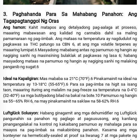
3. Paghahanda Para Sa Mahabang Panahon: Ang
Tagapagtanggol Ng Oras
Ang hamon:
Kahit matapos ang detalyadong pag-aalaga at proseso,
maaaring mabawasan ang kalidad ng cannabis dahil sa maling
pamamaraan ng pag-iimbak. Ang mataas na temperatura ay nagdudulot ng
pagkawas sa THC patungo sa CBN 6, at ang mga volatile terpenes ay
maaaring lumipat.6 Masyadong mababang antas ng pamumuo ng hangin ay
nagiging sanhi ng masinsining bulaklak at pagkawas ng lasa 6; habang
masyadong mataas na pamumuo ng hangin ay nagiging sanhi ng malaking
panganib ng sugat.6
Ideal na Kapaligiran:
Mas mababa sa 21°C (70°F).6 Pinakamainit na ideal na
temperatura ay 13-18°C (55-65°F).6 Para sa pag-iimba na higit sa isang
taon, maaaring ituring ang malalim na pag-freeze sa temperatura na 0-4°C
(32-40°F) sa mga butilyadong bilad na bakal na bote.10 Pamumuo ng hangin
sa 55–65% RH 6, na may pinakamainit na saklaw na 58-62% RH.6
Luftglück Solusyon:
Habang ginagamit ang mga dehumidifier ng Luftglück
pangunahin sa panahon ng paglago at pagsususong, ang kanilang
pinangangalakal na kontrol ng kakaibang pamumuo ay mahalaga para sa
maayos na pag-iimbak sa makabinbing panahon. Kasama ang mga
konteyner na hermetically-sealed at proof sa liwanag 7 at mga pakete ng