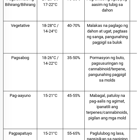
Bihirang/Bihirang
17-22°C
aasim ng tubig sa
dahon
Vegetative
18-28°C /
40-70%
Malakas na paglago ng
14-24°C
dahon at ugat, pagtaas
ng sanga, pangunahing
pagpigil sa bulok
Pagsabog
18-26°C /
35-50%
Pormasyon ng buto,
14-22°C
pagsusuringan ng
cannabinoid/terpene,
pangunahing pagpigil
sa molds
Pag-aayuno
15-21°C
45-55%
Mabagal, patuloy na
pag-aalis ng agimat,
ipanatili ang
terpenes/cannabinoids,
pigilan ang mga mold
Pagpapatuyo
15-21°C
55-65%
Paglulubog ng lasa,
pagsisikap sa pagiging