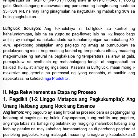
temperatura sa 18-24°C (64-75°F) noong araw at 8-19°C (46-66°F) noong
gabi. Kinakailangang mabawasan ang pamumuo ng hangin nang husto sa
35–50% RH, na may ilang pinagmulan na nagtutulak ng mababang 30% sa
huling pagbubukas.
Luftglück Solusyon:
Ang teknolohiya ni Luftglück sa kontrol ng
kahalumigmigan, lalo na sa yugto ng pag-flower, lalo na 1-2 linggo bago
anihin, ay maingat na nakakandado sa kahalumigmigan sa mababang 30-
40%, epektibong pinipigilan ang paglago ng amag at pumupukaw sa
produksyon ng resin. Ang mode ng kontrol ng temperatura nito ay maaaring
mag-simulate ng natural na pagkakaiba ng temperatura sa araw at gabi,
pumupukaw sa synthesis ng mahahalagang langis at nagpapabuti sa
kalidad, kulay, at amoy ng mga buds. Kasama si Luftglück, maari mong i-
maximize ang genetic na potensyal ng iyong cannabis, at aanihin ang
napakataas na kalidad
mga Produkto
.
II. Mga Rekwirement sa Etapa ng Proseso
1. Pagdikit (1-2 Linggo Matapos ang Pagkukumpita): Ang
Unang Hakbang upang I-lock ang Essence
Ang hamon:
Ang pagduro ay isang kritikal na proseso para sa pagtanggal ng
kababag at pagsisigla ng bulok. Gayunpaman, kung mabilis ang pagduro,
ang mga labas na bahagi ng bulaklak ay magiging malambot habang ang
loob ay patuloy na may kababag, humahantong sa di-parehong pagduro at
posibleng pagbulok; kung mabagal, maaaring lumago ang kabubulukan.3