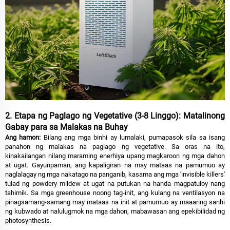
2. Etapa ng Paglago ng Vegetative (3-8 Linggo): Matalinong
Gabay para sa Malakas na Buhay
Ang hamon:
Bilang ang mga binhi ay lumalaki, pumapasok sila sa isang
panahon ng malakas na paglago ng vegetative. Sa oras na ito,
kinakailangan nilang maraming enerhiya upang magkaroon ng mga dahon
at ugat. Gayunpaman, ang kapaligiran na may mataas na pamumuo ay
naglalagay ng mga nakatago na panganib, kasama ang mga 'invisible killers'
tulad ng powdery mildew at ugat na putukan na handa magpatuloy nang
tahimik. Sa mga greenhouse noong tag-init, ang kulang na ventilasyon na
pinagsamang-samang may mataas na init at pamumuo ay maaaring sanhi
ng kubwado at nalulugmok na mga dahon, mabawasan ang epekibilidad ng
photosynthesis.