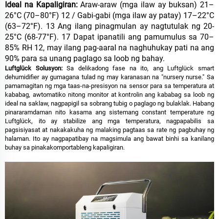
Ideal na Kapaligiran:
Araw-araw (mga ilaw ay buksan) 21–
26°C (70–80°F) 12 / Gabi-gabi (mga ilaw ay patay) 17–22°C
(63–72°F). 13 Ang ilang pinagmulan ay nagtutulak ng 20-
25°C (68-77°F). 17 Dapat ipanatili ang pamumulus sa 70–
85% RH 12, may ilang pag-aaral na naghuhukay pati na ang
90% para sa unang paglago sa loob ng bahay.
Luftglück Solusyon:
Sa delikadong fase na ito, ang Luftglück smart
dehumidifier ay gumagana tulad ng may karanasan na "nursery nurse." Sa
pamamagitan ng mga taas-na-presisyon na sensor para sa temperatura at
kababag, awtomatiko nitong monitor at kontrolin ang kababag sa loob ng
ideal na saklaw, nagpapigil sa sobrang tubig o paglago ng bulaklak. Habang
pinararamdaman nito kasama ang sistemang constant temperature ng
Luftglück, ito ay stabilize ang mga temperatura, nagpapabilis sa
pagsisiyasat at nakakakuha ng malaking pagtaas sa rate ng pagbuhay ng
halaman. Ito ay nagpapatibay na magsimula ang bawat binhi sa kanilang
buhay sa pinakakomportableng kapaligiran.