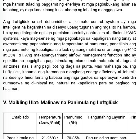
mga hamon tulad ng paggamit ng enerhiya at mga pagbubukang laban sa
kababag, ay mga kadakipang kinakaharap ng lahat ng manggagawa.
Ang Luftglück smart dehumidifier at climate control system ay mga
intelligent na kagamitan na disenyo upang tugunan ang mga ito na hamon.
Ito ay nag-iintegrate ng high-precision humidity controllers at efficient HVAC
systems, kaya mag-sense ng mga pagbabago sa kapaligiran nang tunay at
awtomatikong papanahonin ang temperatura at pamumuo, panatilihin ang
mga parameter ng kapaligiran sa loob ng isang maliit na error range ng ±1°C
at ±5% RH. Ang makapangyarihang airflow management function nito ay
epektibo sa pagpigil sa pagsisimula ng microclimate hotspots at stagnant
air zones, naalis ang paglilibot ng daga sa punta. Mas mahalaga pa, ang
Luftglück, kasama ang kamangha-manghang energy efficiency at tahimik
na disenyo, hindi lamang bababa ang mga gastos sa operasyon kundi din
gumagawa ng di-inisyal na, natural na kapaligiran para sa paglago ng
halaman.
V. Maikling Ulat: Malinaw na Panimula ng Luftglück
Entablado
Temperatura
Pamumuo
Pangunahing Layunin
Pina
(Araw/Gabi)
(RH)
Pagsisimula ng
21-26°C /
70-85%
Pag-unlad ng ugat, pag-