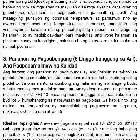
pamumuo ng Luftglück ay maaaring mabilis na bawasan ang pamumuo sa
babaw ng 65% sa mga araw na may ulan o sa mga sikat na kapaligiran ng
greenhouse, siginificant na pagsusulong sa panganib ng sakit. Ang
maangking punsiyon ng constant temperature at pamumuo nito ay
awtomatikong ayos ang temperatura at pamumuo, panatilihin ang
ventilasyon at kawalan upang ipagpatuloy ang malusog na paglago ng
halaman. Ito ay nagbibigay-daan para magluksa ang iyong halaman sa
pinakamahusay na kapaligiran, nakakakuha ng lakas para sa kinabukasan
na makipot na ani.
3. Panahon ng Pagbubungang (8 Linggo hanggang sa Ani):
Ang Pagpapamalinaw ng Kalidad
Ang hamon:
Ang panahon ng pagbubunga ay ang "pansin na takbo" sa
pagtatanim ng cannabis, direktang naghuhula sa kalidad at lakas ng huling
produkto. Sa oras na ito, umuusbong ang halaman ng mahalagang buds,
subalit maging mas madaling sugatan. Masyadong mataas na pamumuo
(sa itaas ng 60% RH) 13 maaaring madali manggatol sa nasasakupan na
bud rot 5, humahantong sa nabawasan na pagpipitas. Sa kabila nito, ang
mataas na temperatura ay nagdudulot ng pagkawala ng terpenes,
nakakaapekto sa aroma at lasa.5
Ideal na Kapaligiran:
Araw-araw (mga ilaw ay buksan) 18–26°C (65–80°F) /
Gabi-gabi (mga ilaw ay patay) 14–22°C (59–72°F). Sa huling bahagi ng
pagbubukas (1-2 linggo bago ang pagkukumpita), maaaring bumaba ang