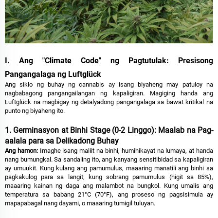
I. Ang "Climate Code" ng Pagtutulak: Presisong
Pangangalaga ng Luftglück
Ang siklo ng buhay ng cannabis ay isang biyaheng may patuloy na
nagbabagong pangangailangan ng kapaligiran. Magiging handa ang
Luftglück na magbigay ng detalyadong pangangalaga sa bawat kritikal na
punto ng biyaheng ito.
1. Germinasyon at Binhi Stage (0-2 Linggo): Maalab na Pag-
aalala para sa Delikadong Buhay
Ang hamon:
Imaghe isang maliit na binhi, humihikayat na lumaya, at handa
nang bumungkal. Sa sandaling ito, ang kanyang sensitibidad sa kapaligiran
ay umuukit. Kung kulang ang pamumulus, maaaring manatili ang binhi sa
pagkakulog para sa langit; kung sobrang pamumulus (higit sa 85%),
maaaring kainan ng daga ang malambot na bungkol. Kung umalis ang
temperatura sa babang 21°C (70°F), ang proseso ng pagsisimula ay
mapapabagal nang dayami, o maaaring tumigil tuluyan.