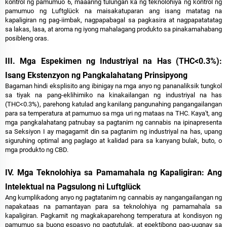
kontrol ng pamumuo 6, maaaring tulungan ka ng teknolohiya ng kontrol ng
pamumuo ng Luftglück na maisakatuparan ang isang matatag na
kapaligiran ng pag-iimbak, nagpapabagal sa pagkasira at nagpapatatatag
sa lakas, lasa, at aroma ng iyong mahalagang produkto sa pinakamahabang
posibleng oras.
III. Mga Espekimen ng Industriyal na Has (THC<0.3%):
Isang Ekstenzyon ng Pangkalahatang Prinsipyong
Bagaman hindi eksplisito ang ibinigay na mga anyo ng pananaliksik tungkol
sa tiyak na pang-eklihimiko na kinakailangan ng industriyal na has
(THC<0.3%), parehong katulad ang kanilang pangunahing pangangailangan
para sa temperatura at pamumuo sa mga uri ng mataas na THC. Kaya't, ang
mga pangkalahatang patnubay sa pagtanim ng cannabis na ipinapresenta
sa Seksiyon I ay magagamit din sa pagtanim ng industriyal na has, upang
siguruhing optimal ang paglago at kalidad para sa kanyang bulak, buto, o
mga produkto ng CBD.
IV. Mga Teknolohiya sa Pamamahala ng Kapaligiran: Ang
Intelektual na Pagsulong ni Luftglück
Ang kumplikadong anyo ng pagtatanim ng cannabis ay nangangailangan ng
napakataas na pamantayan para sa teknolohiya ng pamamahala sa
kapaligiran. Pagkamit ng magkakaparehong temperatura at kondisyon ng
pamumuo sa buong espasyo ng pagtutulak, at epektibong pag-uugnay sa