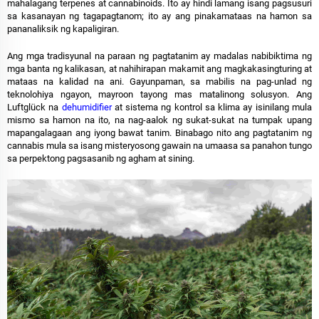
mahalagang terpenes at cannabinoids. Ito ay hindi lamang isang pagsusuri
sa kasanayan ng tagapagtanom; ito ay ang pinakamataas na hamon sa
pananaliksik ng kapaligiran.
Ang mga tradisyunal na paraan ng pagtatanim ay madalas nabibiktima ng
mga banta ng kalikasan, at nahihirapan makamit ang magkakasingturing at
mataas na kalidad na ani. Gayunpaman, sa mabilis na pag-unlad ng
teknolohiya ngayon, mayroon tayong mas matalinong solusyon. Ang
Luftglück na
dehumidifier
at sistema ng kontrol sa klima ay isinilang mula
mismo sa hamon na ito, na nag-aalok ng sukat-sukat na tumpak upang
mapangalagaan ang iyong bawat tanim. Binabago nito ang pagtatanim ng
cannabis mula sa isang misteryosong gawain na umaasa sa panahon tungo
sa perpektong pagsasanib ng agham at sining.