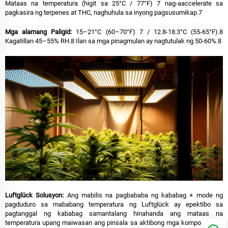
Mataas na temperatura (higit sa 25°C / 77°F) 7 nag-aaccelerate sa
pagkasira ng terpenes at THC, naghuhula sa inyong pagsusumikap.7
Mga
alamang Paligid:
15–21°C (60–70°F) 7 / 12.8-18.3°C (55-65°F).8
Kagatillan 45–55% RH.8 Ilan sa mga pinagmulan ay nagtutulak ng 50-60%.8
Luftglück Solusyon:
Ang mabilis na pagbababa ng kababag + mode ng
pagduduro sa mababang temperatura ng Luftglück ay epektibo sa
pagtanggal ng kababag samantalang hinahanda ang mataas na
temperatura upang maiwasan ang pinsala sa aktibong mga kompound. Ito