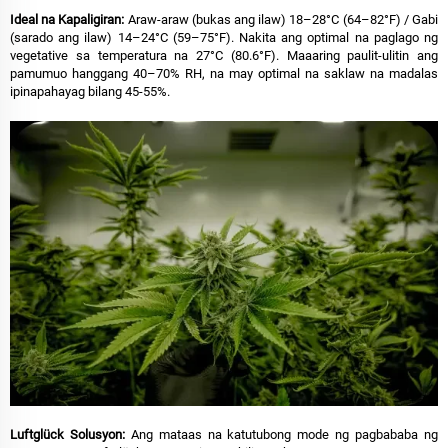
Ideal na Kapaligiran:
Araw-araw (bukas ang ilaw) 18–28°C (64–82°F) / Gabi
(sarado ang ilaw) 14–24°C (59–75°F). Nakita ang optimal na paglago ng
vegetative sa temperatura na 27°C (80.6°F). Maaaring paulit-ulitin ang
pamumuo hanggang 40–70% RH, na may optimal na saklaw na madalas
ipinapahayag bilang 45-55%.
Luftglück Solusyon:
Ang mataas na katutubong mode ng pagbababa ng