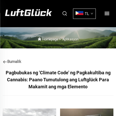
TL
Homepage
>
Aplikasyon
Bumalik
Pagbubukas ng 'Climate Code' ng Pagkakultiba ng
Cannabis: Paano Tumutulong ang Luftglück Para
Makamit ang mga Elemento