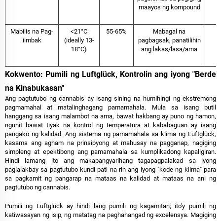
maayos ng kompound
Mabilis na Pag-
<21°C
55-65%
Mabagal na
iimbak
(ideally 13-
pagbagsak, panatilihin
18°C)
ang lakas/lasa/ama
Kokwento: Pumili ng Luftglück, Kontrolin ang iyong "Berde
na Kinabukasan"
Ang pagtutubo ng cannabis ay isang sining na humihingi ng ekstremong
pagmamahal at matalinghagang pamamahala. Mula sa isang butil
hanggang sa isang malambot na ama, bawat hakbang ay puno ng hamon,
ngunit bawat tiyak na kontrol ng temperatura at kababaguan ay isang
pangako ng kalidad. Ang sistema ng pamamahala sa klima ng Luftglück,
kasama ang agham na prinsipyong at mahusay na pagganap, nagiging
simpleng at epektibong ang pamamahala sa kumplikadong kapaligiran.
Hindi lamang ito ang makapangyarihang tagapagpalakad sa iyong
paglalakbay sa pagtutubo kundi pati na rin ang iyong "kode ng klima" para
sa pagkamit ng pangarap na mataas na kalidad at mataas na ani ng
pagtutubo ng cannabis.
Pumili ng Luftglück ay hindi lang pumili ng kagamitan; ito'y pumili ng
katiwasayan ng isip, ng matatag na paghahangad ng excelensya. Magiging