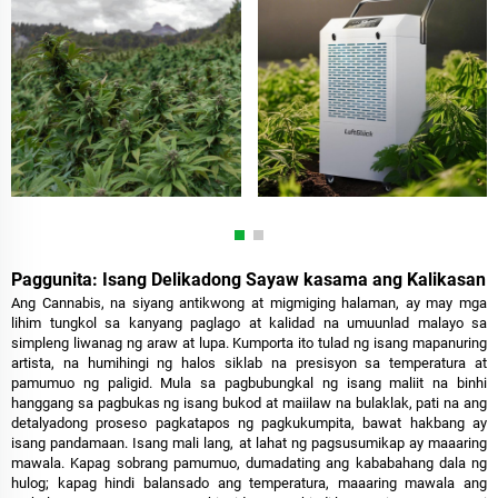
Paggunita: Isang Delikadong Sayaw kasama ang Kalikasan
Ang Cannabis, na siyang antikwong at migmiging halaman, ay may mga
lihim tungkol sa kanyang paglago at kalidad na umuunlad malayo sa
simpleng liwanag ng araw at lupa. Kumporta ito tulad ng isang mapanuring
artista, na humihingi ng halos siklab na presisyon sa temperatura at
pamumuo ng paligid. Mula sa pagbubungkal ng isang maliit na binhi
hanggang sa pagbukas ng isang bukod at maiilaw na bulaklak, pati na ang
detalyadong proseso pagkatapos ng pagkukumpita, bawat hakbang ay
isang pandamaan. Isang mali lang, at lahat ng pagsusumikap ay maaaring
mawala. Kapag sobrang pamumuo, dumadating ang kababahang dala ng
hulog; kapag hindi balansado ang temperatura, maaaring mawala ang