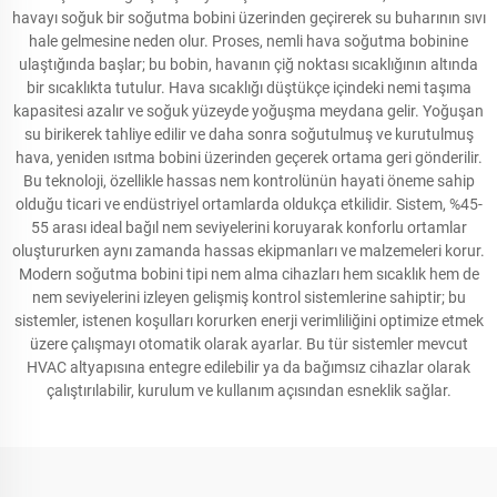
havayı soğuk bir soğutma bobini üzerinden geçirerek su buharının sıvı
hale gelmesine neden olur. Proses, nemli hava soğutma bobinine
ulaştığında başlar; bu bobin, havanın çiğ noktası sıcaklığının altında
bir sıcaklıkta tutulur. Hava sıcaklığı düştükçe içindeki nemi taşıma
kapasitesi azalır ve soğuk yüzeyde yoğuşma meydana gelir. Yoğuşan
su birikerek tahliye edilir ve daha sonra soğutulmuş ve kurutulmuş
hava, yeniden ısıtma bobini üzerinden geçerek ortama geri gönderilir.
Bu teknoloji, özellikle hassas nem kontrolünün hayati öneme sahip
olduğu ticari ve endüstriyel ortamlarda oldukça etkilidir. Sistem, %45-
55 arası ideal bağıl nem seviyelerini koruyarak konforlu ortamlar
oluştururken aynı zamanda hassas ekipmanları ve malzemeleri korur.
Modern soğutma bobini tipi nem alma cihazları hem sıcaklık hem de
nem seviyelerini izleyen gelişmiş kontrol sistemlerine sahiptir; bu
sistemler, istenen koşulları korurken enerji verimliliğini optimize etmek
üzere çalışmayı otomatik olarak ayarlar. Bu tür sistemler mevcut
HVAC altyapısına entegre edilebilir ya da bağımsız cihazlar olarak
çalıştırılabilir, kurulum ve kullanım açısından esneklik sağlar.