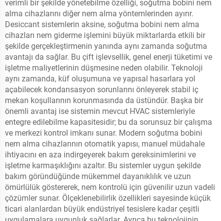
verimli bir şekilde yönetebilme özelliği, soğutma bobini nem
alma cihazlarını diğer nem alma yöntemlerinden ayırır.
Desiccant sistemlerin aksine, soğutma bobini nem alma
cihazları nem giderme işlemini büyük miktarlarda etkili bir
şekilde gerçekleştirmenin yanında aynı zamanda soğutma
avantajı da sağlar. Bu çift işlevsellik, genel enerji tüketimi ve
işletme maliyetlerinin düşmesine neden olabilir. Teknoloji
aynı zamanda, küf oluşumuna ve yapısal hasarlara yol
açabilecek kondansasyon sorunlarını önleyerek stabil iç
mekan koşullarının korunmasında da üstündür. Başka bir
önemli avantaj ise sistemin mevcut HVAC sistemleriyle
entegre edilebilme kapasitesidir; bu da sorunsuz bir çalışma
ve merkezi kontrol imkanı sunar. Modern soğutma bobini
nem alma cihazlarının otomatik yapısı, manuel müdahale
ihtiyacını en aza indirgeyerek bakım gereksinimlerini ve
işletme karmaşıklığını azaltır. Bu sistemler uygun şekilde
bakım göründüğünde mükemmel dayanıklılık ve uzun
ömürlülük göstererek, nem kontrolü için güvenilir uzun vadeli
çözümler sunar. Ölçeklenebilirlik özellikleri sayesinde küçük
ticari alanlardan büyük endüstriyel tesislere kadar çeşitli
uygulamalara uygunluk sağlarlar. Ayrıca bu teknolojinin