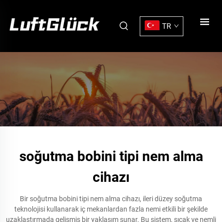
TR
soğutma bobini tipi nem alma
cihazı
Bir soğutma bobini tipi nem alma cihazı, ileri düzey soğutma
teknolojisi kullanarak iç mekanlardan fazla nemi etkili bir şekilde
uzaklaştırmada gelişmiş bir yaklaşım sunar. Bu sistem, sıcak ve nemli