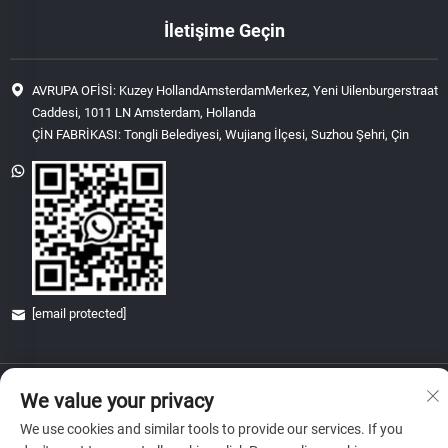
İletişime Geçin
AVRUPA OFİSİ: Kuzey HollandAmsterdamMerkez, Yeni Uilenburgerstraat
Caddesi, 1011 LN Amsterdam, Hollanda
ÇİN FABRİKASI: Tongli Belediyesi, Wujiang İlçesi, Suzhou Şehri, Çin
[email protected]
Telif Hakkı © 2026 China Glory & Achievement Suzhou Technology Co., Ltd.
We value your privacy
Tüm hakları saklıdır.
Gizlilik Politikası
We use cookies and similar tools to provide our services. If you