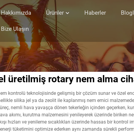
Hakkımızda
Ürünler
Haberler
Blogl
Bize Ulaşın
el üretilmiş rotary nem alma cih
m kontrolü teknolojisinde gelişmiş bir çözüm sunar ve özel endüs
nellikle silika jel ya da zeolit ile kaplanmış nem emici malzemed
. Süreç, nemli hava yavaşça dönen tekerleğin içinden geçerken, k
ava akımı, kurutma malzemesini yenileyerek üzerinde biriken nem
a akışı hızları ve yenileme sıcaklıkları üzerinde hassas bir kontrol
, enerji tüketimini optimize ederken aynı zamanda sürekli performa