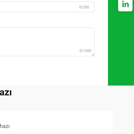
0/200
0/1000
azı
ihazı