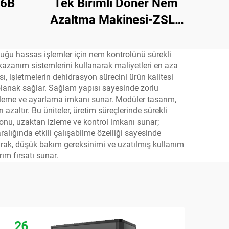
56B
Tek Birimli Döner Nem
Azaltma Makinesi-ZSLF
Serisi ZSLF
lduğu hassas işlemler için nem kontrolünü sürekli
i kazanım sistemlerini kullanarak maliyetleri en aza
ı, işletmelerin dehidrasyon sürecini ürün kalitesi
 olanak sağlar. Sağlam yapısı sayesinde zorlu
 izleme ve ayarlama imkanı sunar. Modüler tasarım,
zaltır. Bu üniteler, üretim süreçlerinde sürekli
syonu, uzaktan izleme ve kontrol imkanı sunar;
ralığında etkili çalışabilme özelliği sayesinde
larak, düşük bakım gereksinimi ve uzatılmış kullanım
ım fırsatı sunar.
26
2