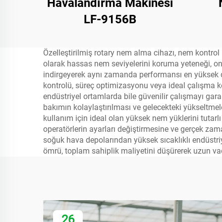
Havalandırma Makinesi
LF-9156B
Özelleştirilmiş rotary nem alma cihazı, nem kontrol 
olarak hassas nem seviyelerini koruma yeteneği, onu ç
indirgeyerek aynı zamanda performansı en yüksek düze
kontrolü, süreç optimizasyonu veya ideal çalışma ko
endüstriyel ortamlarda bile güvenilir çalışmayı gara
bakımın kolaylaştırılması ve gelecekteki yükseltmele
kullanım için ideal olan yüksek nem yüklerini tutarl
operatörlerin ayarları değiştirmesine ve gerçek zama
soğuk hava depolarından yüksek sıcaklıklı endüstriy
ömrü, toplam sahiplik maliyetini düşürerek uzun vade
26