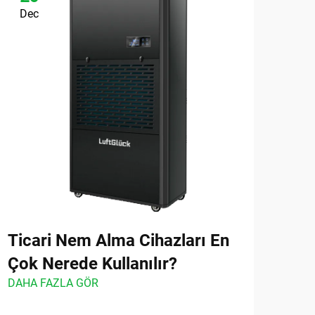
Dec
De
Ticari Nem Alma Cihazları En
Ene
Çok Nerede Kullanılır?
Cih
DAHA FAZLA GÖR
Tas
DAHA