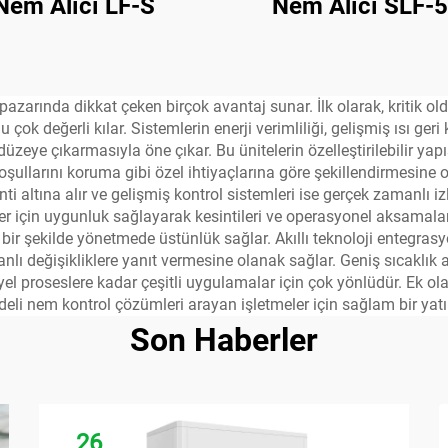
Nem Alıcı LF-S
Nem Alıcı SLF-
pazarında dikkat çeken birçok avantaj sunar. İlk olarak, kritik o
ok değerli kılar. Sistemlerin enerji verimliliği, gelişmiş ısı ger
ye çıkarmasıyla öne çıkar. Bu ünitelerin özelleştirilebilir yapıs
şullarını koruma gibi özel ihtiyaçlarına göre şekillendirmesine
nti altına alır ve gelişmiş kontrol sistemleri ise gerçek zamanlı
r için uygunluk sağlayarak kesintileri ve operasyonel aksamaları a
ı bir şekilde yönetmede üstünlük sağlar. Akıllı teknoloji entegra
nlı değişikliklere yanıt vermesine olanak sağlar. Geniş sıcaklık a
el proseslere kadar çeşitli uygulamalar için çok yönlüdür. Ek o
li nem kontrol çözümleri arayan işletmeler için sağlam bir yatır
Son Haberler
26