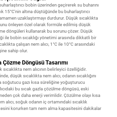
buharlaştırıcı bobin üzerinden geçirerek su buharını
şık 15°C'nin altına düştüğünde bu buharlaştırıcı
 tamamen uzaklaştırmayı durdurur. Düşük sıcaklıkta
munu önleyen özel olarak formüle edilmiş düşük
zme döngüleri kullanarak bu sorunu çözer. Düşük
ği ile bobin sıcaklığı yönetimi arasında dikkatli bir
klıkta çalışan nem alıcı, 1°C ile 10°C arasındaki
ine sahip olur.
da Çözme Döngüsü Tasarımı
ıcaklıkta nem alıcının belirleyici özelliğidir.
inde, düşük sıcaklıkta nem alıcı, odanın sıcaklığını
 soğutucu gazı kısa süreliğine yoğuşturucu
alıcıdaki bu sıcak gazla çözülme döngüsü, eski
lmeden çok daha enerji verimlidir. Çözülme olayı kısa
em alıcı, soğuk odanın iç ortamındaki sıcaklık
litesini korurken tam nem alma kapasitesini dakikalar