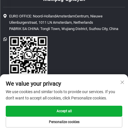
EURO OFFICE: Noord-HollandAmsterdamCentrum, Nieuwe
Uilenburgerstraat, 1011 LN Amsterdam, Netherlands
PABRIK SA CHINA: Tongli Town, Wujiang District, Suzhou City, China
[email protected]
We value your privacy
We use cookies and similar tools to provide our services. If you
don't want to accept all cookies, click Personalize cookies.
Copyright © 2026 China Glory & Achievement Suzhou Technology Co., Ltd.
Lahat ng karapatan ay nakareserba.
Accept all
Patakaran sa Pagkakapribado
Personalize cookies