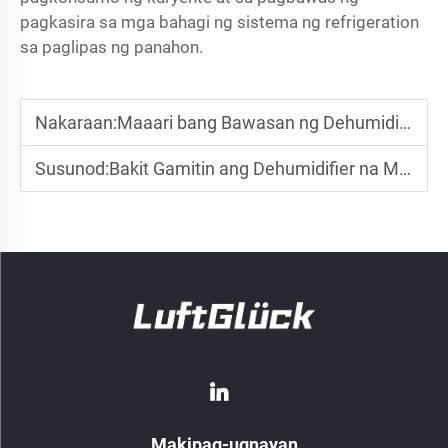
pagkasira sa mga bahagi ng sistema ng refrigeration
sa paglipas ng panahon.
Nakaraan:
Maaari bang Bawasan ng Dehumidifier para sa mga Halaman ang Pamumulok sa Paligid ng Mga Makapal na Takip ng Halaman?
Susunod:
Bakit Gamitin ang Dehumidifier na May Mababang Temperatura para sa Pagkontrol ng Kagumian sa Taglamig?
Makipag-ugnayan