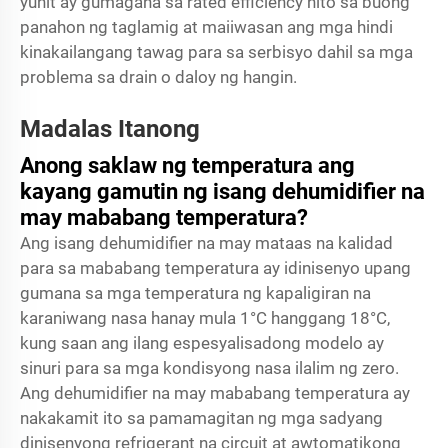
yunit ay gumagana sa rated efficiency nito sa buong
panahon ng taglamig at maiiwasan ang mga hindi
kinakailangang tawag para sa serbisyo dahil sa mga
problema sa drain o daloy ng hangin.
Madalas Itanong
Anong saklaw ng temperatura ang
kayang gamutin ng isang dehumidifier na
may mababang temperatura?
Ang isang dehumidifier na may mataas na kalidad
para sa mababang temperatura ay idinisenyo upang
gumana sa mga temperatura ng kapaligiran na
karaniwang nasa hanay mula 1°C hanggang 18°C,
kung saan ang ilang espesyalisadong modelo ay
sinuri para sa mga kondisyong nasa ilalim ng zero.
Ang dehumidifier na may mababang temperatura ay
nakakamit ito sa pamamagitan ng mga sadyang
dinisenyong refrigerant na circuit at awtomatikong