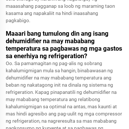
maaasahang pagganap sa loob ng maraming taon
kasama ang napakaliit na hindi inaasahang
pagkabigo.
Maaari bang tumulong din ang isang
dehumidifier na may mababang
temperatura sa pagbawas ng mga gastos
sa enerhiya ng refrigeration?
Oo. Sa pamamagitan ng pag-alis ng sobrang
kahalumigmigan mula sa hangin, binabawasan ng
dehumidifier na may mababang temperatura ang
beban ng nakatagong init na dinala ng sistema ng
refrigeration. Kapag pinapanatili ng dehumidifier na
may mababang temperatura ang relatibong
kahalumigmigan sa optimal na antas, mas kaunti at
mas hindi agresibo ang pag-uulit ng mga compressor
ng refrigeration, na nagreresulta sa mas mababang
pagkonsumo ng kuryente at sa pagbawas ng