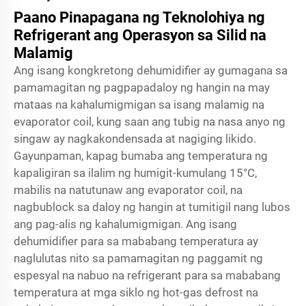
Paano Pinapagana ng Teknolohiya ng
Refrigerant ang Operasyon sa Silid na
Malamig
Ang isang kongkretong dehumidifier ay gumagana sa
pamamagitan ng pagpapadaloy ng hangin na may
mataas na kahalumigmigan sa isang malamig na
evaporator coil, kung saan ang tubig na nasa anyo ng
singaw ay nagkakondensada at nagiging likido.
Gayunpaman, kapag bumaba ang temperatura ng
kapaligiran sa ilalim ng humigit-kumulang 15°C,
mabilis na natutunaw ang evaporator coil, na
nagbublock sa daloy ng hangin at tumitigil nang lubos
ang pag-alis ng kahalumigmigan. Ang isang
dehumidifier para sa mababang temperatura ay
naglulutas nito sa pamamagitan ng paggamit ng
espesyal na nabuo na refrigerant para sa mababang
temperatura at mga siklo ng hot-gas defrost na