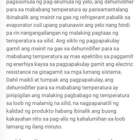
pagsisimula ng pag-akumula ng yelo, ang dehumidifier
para sa mababang temperatura ay pansamantalang
ibinabalik ang mainit na gas ng refrigerant pabalik sa
evaporator coil upang patunawin ang yelo nang hindi
pa rin nangangailangan ng malaking pagtaas ng
temperatura sa silid. Ang siklo ng pagpapakulay
gamit ang mainit na gas sa dehumidifier para sa
mababang temperatura ay mas epektibo sa paggamit
ng enerhiya kaysa sa pagpapakulay gamit ang electric
resistance na ginagamit sa mga lumang sistema.
Dahil maikli at tumpak ang pagpapakulay, ang
dehumidifier para sa mababang temperatura ay
pinipigilan ang malaking pagbabago ng temperatura
sa loob ng malamig na silid, na nagpapanatili ng
kalidad ng produkto habang ibinalik ang buong
kakayahan nito sa pag-alis ng kahalumihan sa loob
lamang ng ilang minuto.