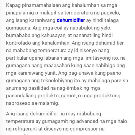
Kapag pinamamahalaan ang kahalumhan sa mga
pinapalamig o malapit sa temperatura ng pagyelo,
ang isang karaniwang
dehumidifier
ay hindi talaga
gumagana. Ang mga coil ay nababalot ng yelo,
bumababa ang kahusayan, at nananatiling hindi
kontrolado ang kahalumhan. Ang isang
dehumidifier
na mababang temperatura
ay idinisenyo nang
partikular upang labanan ang mga limitasyong ito, na
gumagana nang maaasahan kung saan nabibigo ang
mga karaniwang yunit. Ang pag-unawa kung paano
gumagana ang teknolohiyang ito ay mahalaga para sa
anumang pasilidad na nag-iimbak ng mga
panandaliang produkto, gamot, o mga produktong
naproseso sa malamig.
Ang isang dehumidifier na may mababang
temperatura ay gumagamit ng advanced na mga halo
ng refrigerant at disenyo ng compressor na