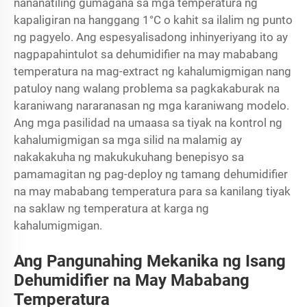
nananatiling gumagana sa mga temperatura ng
kapaligiran na hanggang 1°C o kahit sa ilalim ng punto
ng pagyelo. Ang espesyalisadong inhinyeriyang ito ay
nagpapahintulot sa dehumidifier na may mababang
temperatura na mag-extract ng kahalumigmigan nang
patuloy nang walang problema sa pagkakaburak na
karaniwang nararanasan ng mga karaniwang modelo.
Ang mga pasilidad na umaasa sa tiyak na kontrol ng
kahalumigmigan sa mga silid na malamig ay
nakakakuha ng makukukuhang benepisyo sa
pamamagitan ng pag-deploy ng tamang dehumidifier
na may mababang temperatura para sa kanilang tiyak
na saklaw ng temperatura at karga ng
kahalumigmigan.
Ang Pangunahing Mekanika ng Isang
Dehumidifier na May Mababang
Temperatura