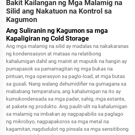
Bakit Kailangan ng Mga Malamig na
Silid ang Nakatuon na Kontrol sa
Kagumon
Ang Suliranin ng Kagumon sa mga
Kapaligiran ng Cold Storage
Ang mga malamig na silid ay madalas na nakakaranas
ng kondensasyon at mataas na relatibong
kahalumigan dahil ang mainit at maputik na hangin ay
pumapasok sa pamamagitan ng mga bukas na
pintuan, mga operasyon sa paglo-load, at mga butas
sa gusali. Nang walang dehumidifier na gumagana sa
mababang temperatura, ang kahalumigan na ito ay
kumukondensada sa mga pader, sahig, mga estante,
at pakete ng produkto. Ang paulit-ulit na kahalumigan
sa malamig na imbakan ay nagpapabilis sa paglago
ng mikrobyo, nagpapakoros sa mga metal na
kagamitan, nagdudulot ng pinsala sa mga sensitibong