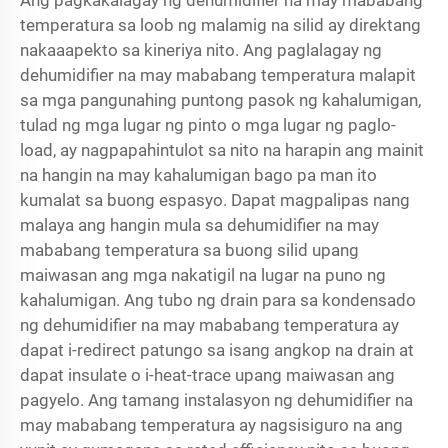
Ang pagkakalagay ng dehumidifier na may mababang
temperatura sa loob ng malamig na silid ay direktang
nakaaapekto sa kineriya nito. Ang paglalagay ng
dehumidifier na may mababang temperatura malapit
sa mga pangunahing puntong pasok ng kahalumigan,
tulad ng mga lugar ng pinto o mga lugar ng paglo-
load, ay nagpapahintulot sa nito na harapin ang mainit
na hangin na may kahalumigan bago pa man ito
kumalat sa buong espasyo. Dapat magpalipas nang
malaya ang hangin mula sa dehumidifier na may
mababang temperatura sa buong silid upang
maiwasan ang mga nakatigil na lugar na puno ng
kahalumigan. Ang tubo ng drain para sa kondensado
ng dehumidifier na may mababang temperatura ay
dapat i-redirect patungo sa isang angkop na drain at
dapat insulate o i-heat-trace upang maiwasan ang
pagyelo. Ang tamang instalasyon ng dehumidifier na
may mababang temperatura ay nagsisiguro na ang