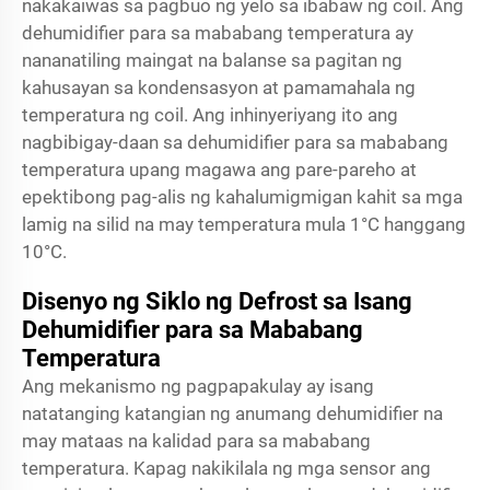
nakakaiwas sa pagbuo ng yelo sa ibabaw ng coil. Ang
dehumidifier para sa mababang temperatura ay
nananatiling maingat na balanse sa pagitan ng
kahusayan sa kondensasyon at pamamahala ng
temperatura ng coil. Ang inhinyeriyang ito ang
nagbibigay-daan sa dehumidifier para sa mababang
temperatura upang magawa ang pare-pareho at
epektibong pag-alis ng kahalumigmigan kahit sa mga
lamig na silid na may temperatura mula 1°C hanggang
10°C.
Disenyo ng Siklo ng Defrost sa Isang
Dehumidifier para sa Mababang
Temperatura
Ang mekanismo ng pagpapakulay ay isang
natatanging katangian ng anumang dehumidifier na
may mataas na kalidad para sa mababang
temperatura. Kapag nakikilala ng mga sensor ang