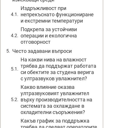
Издръжливост при
непрекъснато функциониране
и екстремни температури
Подкрепа за устойчиви
операции и екологична
отговорност
Често задавани въпроси
На какви нива на влажност
трябва да поддържат работата
си обектите за студена верига
с ултразвуков увлажнител?
Какво влияние оказва
ултразвуковият увлажнител
върху производителността на
системата за охлаждане в
охладителни съоръжения?
Какъв график за поддръжка
трябва да следват операторите