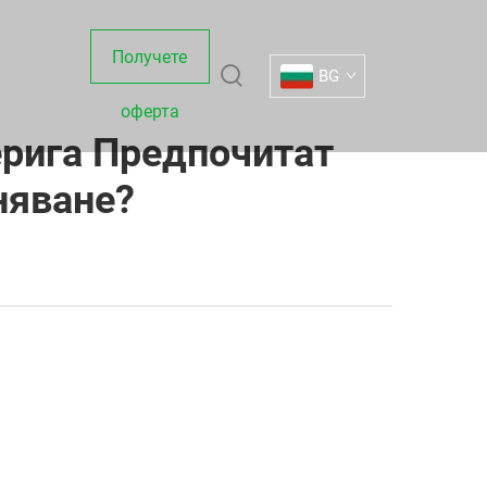
Получете
BG
оферта
ерига Предпочитат
няване?