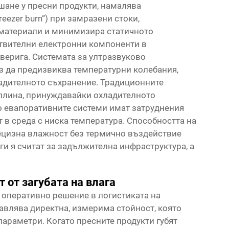
шане у пресни продукти, намалява
eezer burn“) при замразени стоки,
 материали и минимизира статичното
ствителни електронни компоненти в
верига. Системата за ултразвуково
з да предизвиква температурни колебания,
адителното съхранение. Традиционните
оплина, принуждавайки охладителното
о евапоративните системи имат затруднения
 в среда с ниска температура. Способността на
ецизна влажност без термично въздействие
ги я считат за задължителна инфраструктура, а
 от загубата на влага
оперативно решение в логистиката на
ставлява директна, измерима стойност, която
араметри. Когато пресните продукти губят