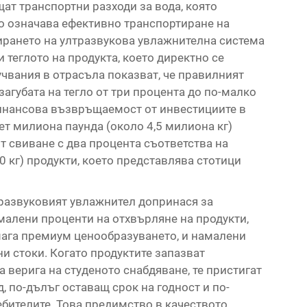
ат транспортни разходи за вода, която
то означава ефективно транспортиране на
рането на ултразвукова увлажнителна система
 теглото на продукта, което директно се
учвания в отрасъла показват, че правилният
агубата на тегло от три процента до по-малко
финансова възвръщаемост от инвестициите в
ет милиона паунда (около 4,5 милиона кг)
т свиване с два процента съответства на
0 кг) продукти, което представлява стотици
тразвуковият увлажнител допринася за
малени проценти на отхвърляне на продукти,
мага премиум ценообразуването, и намалени
и стоки. Когато продуктите запазват
 верига на студеното снабдяване, те пристигат
, по-дълъг оставащ срок на годност и по-
ебителите. Това предимство в качеството