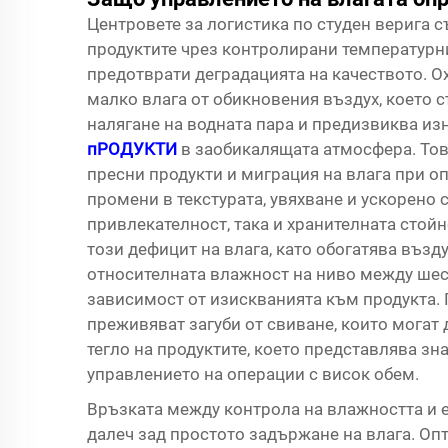
Центровете за логистика по студен верига с
продуктите чрез контролирани температурни
предотврати деградацията на качеството. О
малко влага от обикновения въздух, което 
налягане на водната пара и предизвиква из
пРОДУКТИ
в заобикалящата атмосфера. Тов
пресни продукти и миграция на влага при опа
промени в текстурата, увяхване и ускорено 
привлекателност, така и хранителната стой
този дефицит на влага, като обогатява възд
относителната влажност на ниво между шест
зависимост от изискванията към продукта. 
преживяват загуби от свиване, които могат 
тегло на продуктите, което представлява з
управлението на операции с висок обем.
Връзката между контрола на влажността и е
далеч зад простото задържане на влага. Оп