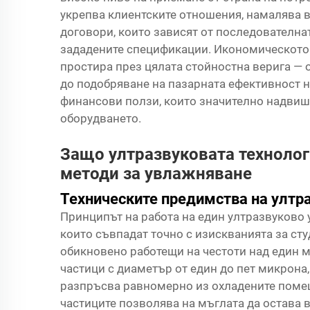
укрепва клиентските отношения, намалява 
договори, които зависят от последователна
зададените спецификации. Икономическото 
простира през цялата стойностна верига — 
до подобряване на пазарната ефективност н
финансови ползи, които значително надвиш
оборудването.
Защо ултразвуковата техноло
методи за увлажняване
Техническите предимства на ултр
Принципът на работа на един
ултразвуково
които съвпадат точно с изискванията за ст
обикновено работещи на честоти над един м
частици с диаметър от един до пет микрона,
разпръсва равномерно из охладените поме
частиците позволява на мъглата да остава 