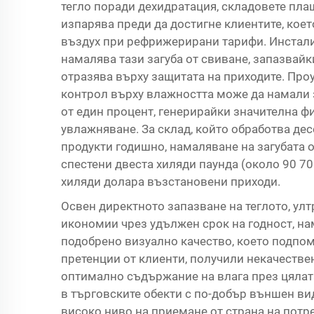
тегло поради дехидратация, складовете плащ
изпарява преди да достигне клиентите, кое
въздух при рефрижерирани тарифи. Инстали
намалява тази загуба от свиване, запазвайки
отразява върху защитата на приходите. Про
контрол върху влажността може да намали з
от един процент, генерирайки значителна 
увлажняване. За склад, който обработва дес
продукти годишно, намаляване на загубата о
спестени двеста хиляди паунда (около 90 70
хиляди долара възстановени приходи.
Освен директното запазване на теглото, ул
икономии чрез удължен срок на годност, на
подобрено визуално качество, което подпо
претенции от клиенти, получили некачествен
оптимално съдържание на влага през цялата
в търговските обекти с по-добър външен вид
високо ниво на приемане от страна на потр