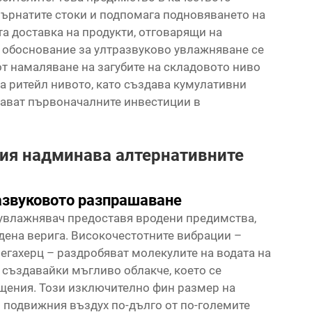
върнатите стоки и подпомага подновяването на
та доставка на продукти, отговарящи на
обоснование за ултразвуково увлажняване се
от намаляване на загубите на складовото ниво
а ритейл нивото, като създава кумулативни
ават първоначалните инвестиции в
гия надминава алтернативните
азвуковото разпрашаване
 увлажнявач
предоставя вродени предимства,
удена верига. Високочестотните вибрации –
егахерц – раздробяват молекулите на водата на
 създавайки мъгливо облакче, което се
щения. Този изключително фин размер на
в подвижния въздух по-дълго от по-големите