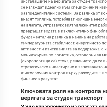
инсталациите на веригата за студен транспо
се нагаждат идеално към специфичните из
разпределителни системи. За разлика от ко
внасят топлина, потребяват излишна енерг
на влагата, ултразвуковият увлажнител раб
превръщат водата в изключително фин обла
фундаментална разлика в начина на работа
температурната стабилност, енергийното п
активност и изискванията за поддръжка, с к
мениджърите по логистика, отговорни за м
(скоропортяща се) стока, решението да се 
стратегическо инвестиране в запазването н
дългосрочния контрол върху разходите – вс
финансов резултат.
Ключовата роля на контрола н
веригата за студен транспорт
Защо управлението на влагата опр