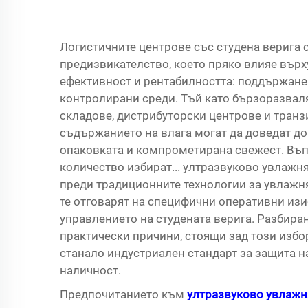
Логистичните центрове със студена верига 
предизвикателство, което пряко влияе върх
ефективност и рентабилността: поддържане
контролирани среди. Тъй като бързоразвал
складове, дистрибуторски центрове и тран
съдържанието на влага могат да доведат до 
опаковката и компрометирана свежест. Въп
количество избират...
ултразвуково увлажн
преди традиционните технологии за увлажн
те отговарят на специфични оперативни изи
управлението на студената верига. Разбира
практически причини, стоящи зад този избо
станало индустриален стандарт за защита 
наличност.
Предпочитанието към
ултразвуково увлаж