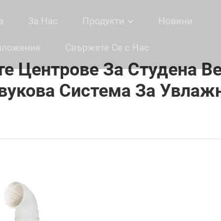
а
За Нас
Продукти
Новини
иложение
Свържете Се с Нас
е Центрове За Студена В
вукова Система За Увлаж