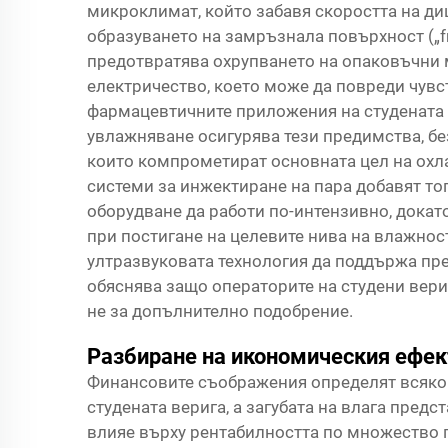
микроклимат, който забавя скоростта на ди
образуването на замръзнала повърхност („fr
предотвратява охрупването на опаковъчни
електричество, което може да повреди чув
фармацевтичните приложения на студената 
увлажняване осигурява тези предимства, бе
които компрометират основната цел на охл
системи за инжектиране на пара добавят т
оборудване да работи по-интензивно, докат
при постигане на целевите нива на влажност
ултразвуковата технология да поддържа пр
обяснява защо операторите на студени вери
не за допълнително подобрение.
Разбиране на икономическия ефект
Финансовите съображения определят всяко 
студената верига, а загубата на влага пред
влияе върху рентабилността по множество п