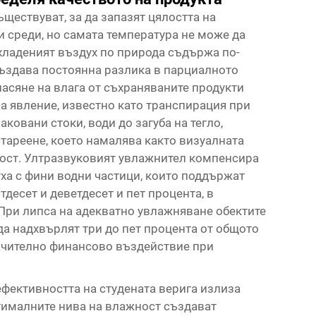
ъществуват, за да запазят цялостта на
 среди, но самата температура не може да
хладеният въздух по природа съдържа по-
създава постоянна разлика в парциалното
насяне на влага от съхраняваните продукти
а явление, известно като транспирация при
ковани стоки, води до загуба на тегло,
стареене, което намалява както визуалната
ност. Ултразвуковият увлажнител компенсира
уха с фини водни частици, които поддържат
десет и деветдесет и пет процента, в
При липса на адекватно увлажняване обектите
да надхвърлят три до пет процента от общото
начително финансово въздействие при
фективността на студената верига излиза
тималните нива на влажност създават