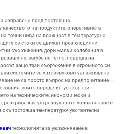
са изправени пред постоянно
у качеството на продуктите, оперативната
 на точни нива на влажност в температурно
ящите се стоки се движат през хладилни
зитни съоръжения, дори малки колебания в
разваляне, загуба на тегло, повреда на
росът защо тези съоръжения в огромното си
явач
системите за ултразвуково увлажняване
яване не са просто въпрос на предпочитание —
сквания, които определят успеха при
нето на техническите, икономически и
р, разкрива как ултразвуковото увлажняване е
на скъпостояща температурочувствителна
нявач
технологията за увлажняване в