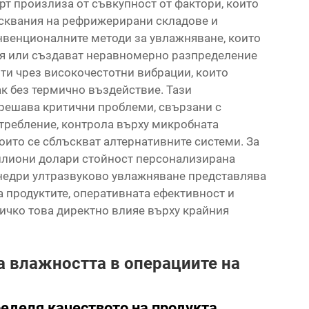
рт произлиза от съвкупност от фактори, които
исквания на рефрижерирани складове и
нвенционалните методи за увлажняване, които
ия или създават неравномерно разпределение
оти чрез високочестотни вибрации, които
к без термично въздействие. Тази
 решава критични проблеми, свързани с
отребление, контрола върху микробната
оито се сблъскват алтернативните системи. За
илиони долари стойност персонализирана
внедри ултразвуково увлажняване представлява
а продуктите, оперативната ефективност и
ичко това директно влияе върху крайния
а влажността в операциите на
еделя качеството на продукта