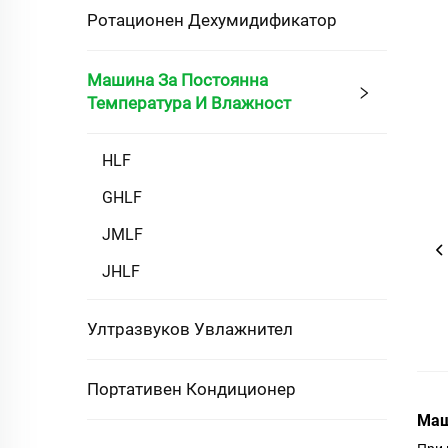
Ротационен Дехумидификатор
Машина За Постоянна
Температура И Влажност
HLF
GHLF
JMLF
JHLF
Ултразвуков Увлажнител
Портативен Кондиционер
Маш