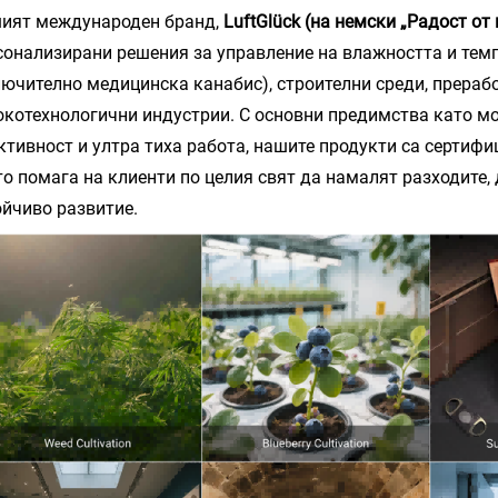
ият международен бранд,
LuftGlück (на немски „Радост от
сонализирани решения за управление на влажността и тем
лючително медицинска канабис), строителни среди, прераб
окотехнологични индустрии. С основни предимства като 
ктивност и ултра тиха работа, нашите продукти са сертифиц
то помага на клиенти по целия свят да намалят разходите,
ойчиво развитие.