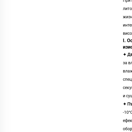
При 
лито
жизн
инте
висо
I. 
изи
✦ Дв
за в
влаж
спец
секу
и су
✦ Пъ
-10°
ефек
обор