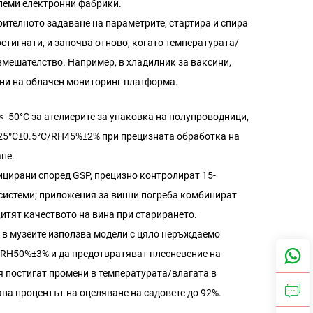
леми електронни фабрики.
ителното задаване на параметрите, стартира и спира
остигнати, и започва отново, когато температурата/
вмешателство. Например, в хладилник за ваксини,
ни на облачен мониторинг платформа.
< -50°C за ателиерите за упаковка на полупроводници,
 25°C±0.5°C/RH45%±2% при прецизната обработка на
ане.
цирани според GSP, прецизно контролират 15-
системи; приложения за винни погреба комбинират
итят качеството на вина при старирането.
 в музеите използва модели с цяло неръждаемо
/RH50%±3% и да предотвратяват плесневение на
я постигат промени в температурата/влагата в
ва процентът на оцеляване на садовете до 92%.