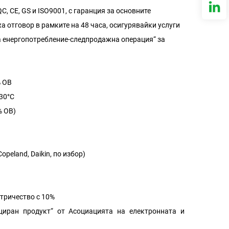
 CE, GS и ISO9001, с гаранция за основните
 отговор в рамките на 48 часа, осигурявайки услуги
а енергопотребление-следпродажна операция“ за
% ОВ
30°C
% ОВ)
peland, Daikin, по избор)
ктричество с 10%
иран продукт“ от Асоциацията на електронната и