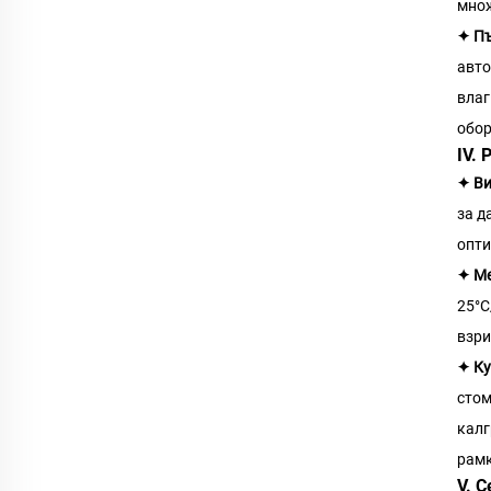
множ
✦ Пъ
авто
влаг
обор
IV.
✦ В
за д
опти
✦ Ме
25°C
взри
✦ Ку
стом
калг
рамк
V. 