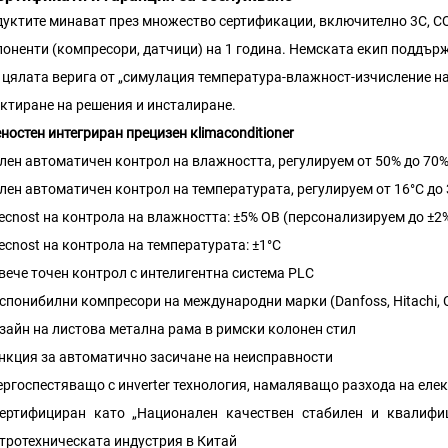
уктите минават през множество сертификации, включително 3C, CQC,
оненти (компресори, датчици) на 1 година. Немската екип поддържа
 цялата верига от „симулация температура-влажност-изчисление н
ктиране на решения и инсталиране.
ностен интегриран прецизен кlimaconditioner
лен автоматичен контрол на влажността, регулируем от 50% до 70
лен автоматичен контрол на температурата, регулируем от 16°C до 
есnost на контрола на влажността: ±5% ОВ (персонализируем до ±2
есnost на контрола на температурата: ±1°C
вече точен контрол с интелигентна система PLC
спонибилни компресори на международни марки (Danfoss, Hitachi, Co
зайн на листова метална рама в римски колонен стил
нкция за автоматично засичане на неисправности
ергоспестяващо с инverter технология, намаляващо разхода на еле
ертифициран като „Национален качествен стабилен и квалифиц
тротехническата индустрия в Китай