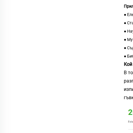
Прил
● Ел
● Ст
● На
● Му
● Съ
● Би
Кой
В т
раз
изп
гъв