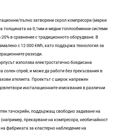
тационни/пълно затворени скрол компресори (марки
ма толщината на 0,1мм и медни топлообменни системи
%-20% в сравнение с традиционното оборудване. В
амалено с 12 000 kWh, като поддържа технология за
ерационните разходи.
орпусът използва електростатично боядисана
а солен спрей, и може да работи без прекъсвания в
ахови ателиета. Проектът с широк напрежен
довлетвори инсталационните изисквания в различни
етен тачскрийн, поддържащ свободно задаване на
а (например, прекарване на компресора, необичайност
а на фабриката за кластерно наблюдение на