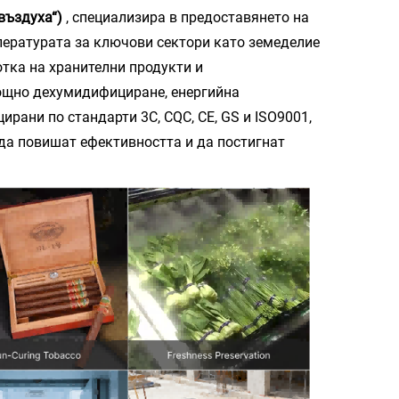
 въздуха“)
, специализира в предоставянето на
пературата за ключови сектори като земеделие
отка на хранителни продукти и
мощно дехумидифициране, енергийна
ирани по стандарти 3C, CQC, CE, GS и ISO9001,
 да повишат ефективността и да постигнат