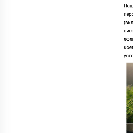
Наш
пер
(вк
вис
ефе
кое
уст