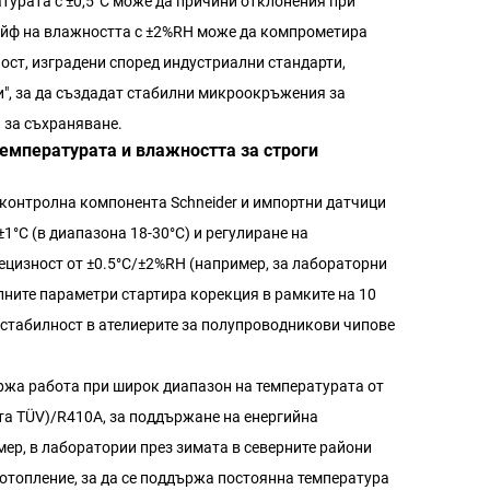
турата с ±0,5°C може да причини отклонения при
рейф на влажността с ±2%RH може да компрометира
ст, изградени според индустриални стандарти,
и", за да създадат стабилни микроокръжения за
 за съхраняване.
температурата и влажността за строги
контролна компонента Schneider и импортни датчици
1°C (в диапазона 18-30°C) и регулиране на
ецизност от ±0.5°C/±2%RH (например, за лабораторни
ните параметри стартира корекция в рамките на 10
 стабилност в ателиерите за полупроводникови чипове
жа работа при широк диапазон на температурата от
ата TÜV)/R410A, за поддържане на енергийна
ер, в лаборатории през зимата в северните райони
отопление, за да се поддържа постоянна температура