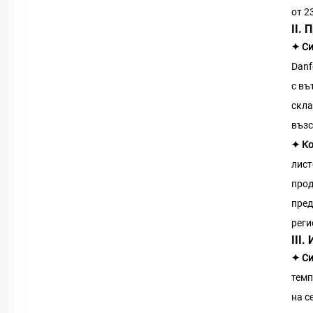
от 2
II.
✦ Си
Danf
с въ
скла
възс
✦ Ко
лист
прод
пред
реги
III
✦ Си
темп
на с