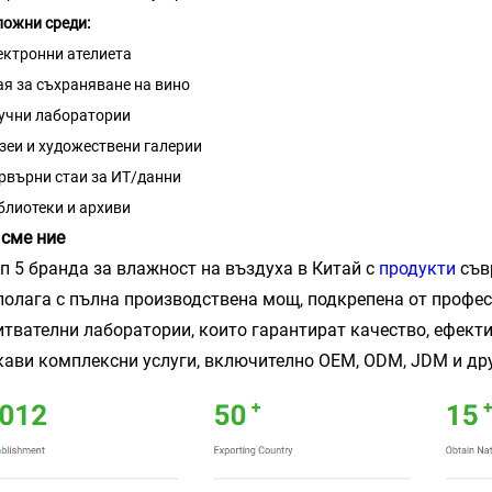
ожни среди:
ектронни ателиета
ая за съхраняване на вино
учни лаборатории
зеи и художествени галерии
рвърни стаи за ИТ/данни
блиотеки и архиви
 сме ние
оп 5 бранда за влажност на въздуха в Китай с
продукти
съв
полага с пълна производствена мощ, подкрепена от профес
итвателни лаборатории, които гарантират качество, ефект
кави комплексни услуги, включително OEM, ODM, JDM и дру