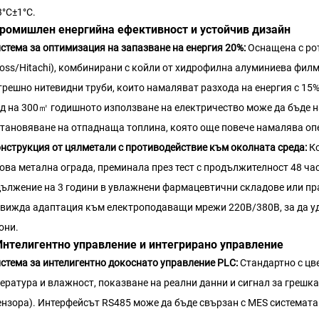
3°C±1°C.
 Промишлен енергийна ефективност и устойчив дизайн
стема за оптимизация на запазване на енергия 20%:
Оснащена с ро
oss/Hitachi), комбинирани с койли от хидрофилна алуминиева фил
трешно нитевидни труби, които намаляват разхода на енергия с 15
д на 300㎡ годишното използване на електричество може да бъде н
тановяване на отпаднаща топлина, която още повече намалява оп
нструкция от цялметали с противодействие към околната среда:
К
ова метална ограда, преминала през тест с продължителност 48 час
ължение на 3 години в увлажнени фармацевтични складове или пр
вижда адаптация към електроподаващи мрежи 220В/380В, за да у
они.
. Интелигентно управление и интегрирано управление
стема за интелигентно докоснато управление PLC:
Стандартно с цв
ература и влажност, показване на реални данни и сигнал за грешк
ензора). Интерфейсът RS485 може да бъде свързан с MES системат