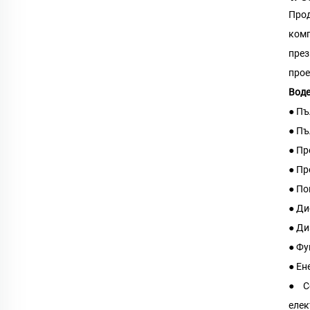
Прод
комп
през
прое
Воде
● Пъ
● Пъ
● Пр
● Пр
● По
● Ди
● Ди
● Фу
● Ен
● С
елек