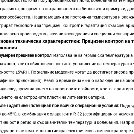
производството на полупроводникови плочи, колебание на темпера
графията; по време на съхраняването на биологични примерки, д
еспособността. Нашите машини за постоянна температура и влажно
грират технологии за "прецизен контрол" и "адаптация към сценари
кокласно производство, научни изследвания и специални сценарии
Основни технически характеристики: Прецизен контрол на 
сквания
умерен прецизен контрол:
Използване на германска температурна 
лажност, които обикновено постигат управление на температурата ±
ността ±5%RH. По желание моделите могат да достигнат висока пр
ифични приложения). Реално време динамично наблюдение на окол
нди след преминаването на пороговите стойности, което гарантира
шенето на електродните пласти на литиевите батерии.
лен адаптивен потенциал при всички операционни условия:
Поддър
C до 45°C, в комбинация с хладагенти R-32 (сертифициран от немск
тивност в региони със значителни температурни колебания. Наприм
удването автоматично активира електрическо компенсиране чрез 