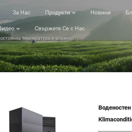
За Нас
Продукти
Новини
Бл
Видео
Свържете Се с Нас
постоянна температура и влажност
Воденостен
Кlimaconditi