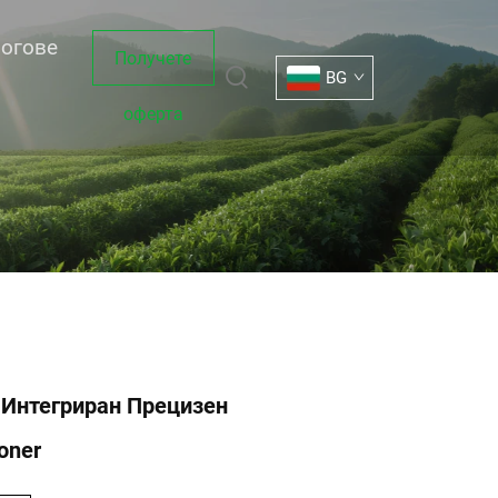
огове
Получете
BG
оферта
 Интегриран Прецизен
oner