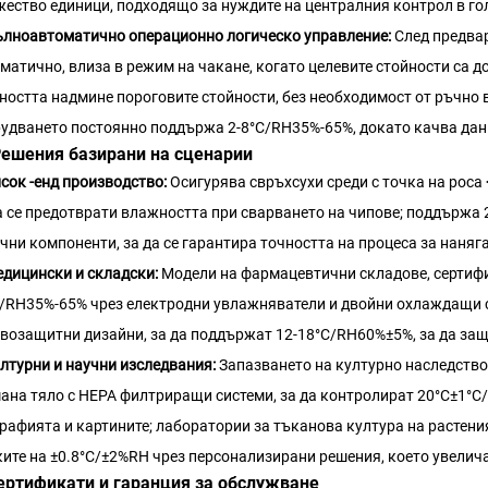
ество единици, подходящо за нуждите на централния контрол в го
лноавтоматично операционно логическо управление:
След предвар
матично, влиза в режим на чакане, когато целевите стойности са д
ността надмине пороговите стойности, без необходимост от ръчно 
удването постоянно поддържа 2-8°C/RH35%-65%, докато качва дан
 Решения базирани на сценарии
исок
-енд производство:
Осигурява свръхсухи среди с точка на роса 
а се предотврати влажността при сварването на чипове; поддържа
чни компоненти, за да се гарантира точността на процеса за наняг
дицински и складски:
Модели на фармацевтични складове, сертифи
/RH35%-65% чрез електродни увлажняватели и двойни охлаждащи 
возащитни дизайни, за да поддържат 12-18°C/RH60%±5%, за да защ
лтурни и научни изследвания:
Запазването на културно наследство
ана тяло с HEPA филтриращи системи, за да контролират 20°C±1°C
рафията и картините; лаборатории за тъканова култура на растени
ите на ±0.8°C/±2%RH чрез персонализирани решения, което увелича
Сертификати и гаранция за обслужване