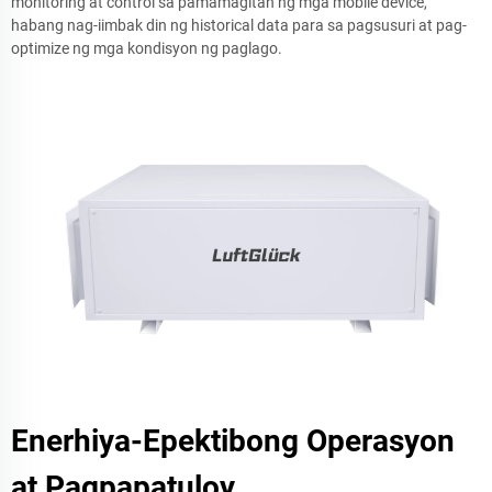
monitoring at control sa pamamagitan ng mga mobile device,
habang nag-iimbak din ng historical data para sa pagsusuri at pag-
optimize ng mga kondisyon ng paglago.
Enerhiya-Epektibong Operasyon
at Pagpapatuloy