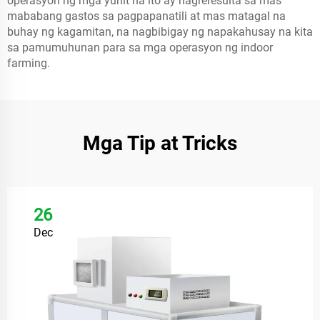
operasyon ng mga yunit na ito ay nagreresulta sa mas
mababang gastos sa pagpapanatili at mas matagal na
buhay ng kagamitan, na nagbibigay ng napakahusay na kita
sa pamumuhunan para sa mga operasyon ng indoor
farming.
Mga Tip at Tricks
26
Dec