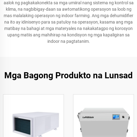
aalok ng pagkakakonekta sa mga umiiral nang sistema ng kontrol sa
klima, na nagbibigay-daan sa awtomatikong operasyon sa loob ng
mas malalaking operasyon ng indoor farming. Ang mga dehumidifier
na ito ay idinisenyo para sa patuloy na operasyon, kasama ang mga
matibay na bahagi at mga materyales na nakakatagpo ng korosyon
upang matiis ang mahihirap na kondisyon ng mga kapaligiran sa
indoor na pagtatanim.
Mga Bagong Produkto na Lunsad