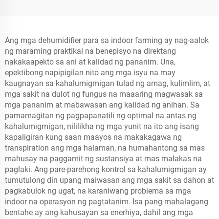
Ang mga dehumidifier para sa indoor farming ay nag-aalok
ng maraming praktikal na benepisyo na direktang
nakakaapekto sa ani at kalidad ng pananim. Una,
epektibong napipigilan nito ang mga isyu na may
kaugnayan sa kahalumigmigan tulad ng amag, kulimlim, at
mga sakit na dulot ng fungus na maaaring magwasak sa
mga pananim at mabawasan ang kalidad ng anihan. Sa
pamamagitan ng pagpapanatili ng optimal na antas ng
kahalumigmigan, nililikha ng mga yunit na ito ang isang
kapaligiran kung saan maayos na makakagawa ng
transpiration ang mga halaman, na humahantong sa mas
mahusay na paggamit ng sustansiya at mas malakas na
paglaki. Ang pare-parehong kontrol sa kahalumigmigan ay
tumutulong din upang maiwasan ang mga sakit sa dahon at
pagkabulok ng ugat, na karaniwang problema sa mga
indoor na operasyon ng pagtatanim. Isa pang mahalagang
bentahe ay ang kahusayan sa enerhiya, dahil ang mga