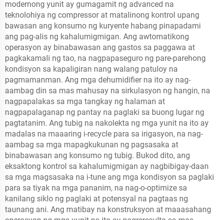
modernong yunit ay gumagamit ng advanced na
teknolohiya ng compressor at matalinong kontrol upang
bawasan ang konsumo ng kuryente habang pinapadami
ang pag-alis ng kahalumigmigan. Ang awtomatikong
operasyon ay binabawasan ang gastos sa paggawa at
pagkakamali ng tao, na nagpapaseguro ng pare-parehong
kondisyon sa kapaligiran nang walang patuloy na
pagmamanman. Ang mga dehumidifier na ito ay nag-
aambag din sa mas mahusay na sirkulasyon ng hangin, na
nagpapalakas sa mga tangkay ng halaman at
nagpapalaganap ng pantay na paglaki sa buong lugar ng
pagtatanim. Ang tubig na nakolekta ng mga yunit na ito ay
madalas na maaaring i-recycle para sa irigasyon, na nag-
aambag sa mga mapagkukunan ng pagsasaka at
binabawasan ang konsumo ng tubig. Bukod dito, ang
eksaktong kontrol sa kahalumigmigan ay nagbibigay-daan
sa mga magsasaka na i-tune ang mga kondisyon sa paglaki
para sa tiyak na mga pananim, na nag-o-optimize sa
kanilang siklo ng paglaki at potensyal na pagtaas ng
taunang ani. Ang matibay na konstruksyon at maaasahang