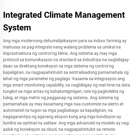
Integrated Climate Management
System
Ang mga modernong dehumidipikasyon para sa indoor farming ay
mahusay sa pag-integrate nang walang problema sa umiiral na
imprastraktura ng control ng klima. Ang sistema ay may mga
protocol sa komunikasyon na standard sa industriya na nagbibigay-
daan sa direktang koneksyon sa mga sistema ng control ng
kapaligiran, na nagpapahintulot sa sentralisadong pamamahala ng
lahat ng mga parameter ng paglago. Kasama sa integrasyon ang
mga smart monitoring capability, na nagbibigay ng real-time na data
tungkol sa mga antas ng kahalumigmigan, rate ng pagkolekta ng
tubig, at mga metric ng pagganap ng sistema. Ang sistema ng
pamamahala ay may kasamang mga naa-customize na alerto at
automated na tugon sa mga pagbabago sa kapaligiran, na
nagagarantiya ng agarang aksyon kung ang mga kondisyon ay
lumihis sa optimal na saklaw. Ang mga advanced na modelo ay nag-
aalok ng koneksyon sa cloud, na nagpapahintulot sa remote