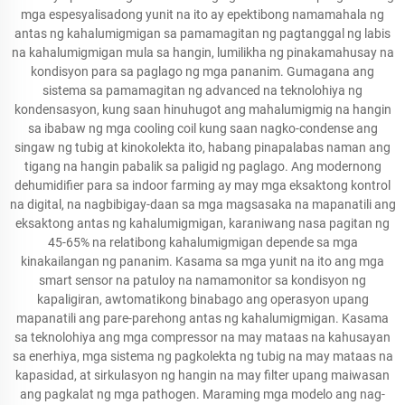
mga espesyalisadong yunit na ito ay epektibong namamahala ng
antas ng kahalumigmigan sa pamamagitan ng pagtanggal ng labis
na kahalumigmigan mula sa hangin, lumilikha ng pinakamahusay na
kondisyon para sa paglago ng mga pananim. Gumagana ang
sistema sa pamamagitan ng advanced na teknolohiya ng
kondensasyon, kung saan hinuhugot ang mahalumigmig na hangin
sa ibabaw ng mga cooling coil kung saan nagko-condense ang
singaw ng tubig at kinokolekta ito, habang pinapalabas naman ang
tigang na hangin pabalik sa paligid ng paglago. Ang modernong
dehumidifier para sa indoor farming ay may mga eksaktong kontrol
na digital, na nagbibigay-daan sa mga magsasaka na mapanatili ang
eksaktong antas ng kahalumigmigan, karaniwang nasa pagitan ng
45-65% na relatibong kahalumigmigan depende sa mga
kinakailangan ng pananim. Kasama sa mga yunit na ito ang mga
smart sensor na patuloy na namamonitor sa kondisyon ng
kapaligiran, awtomatikong binabago ang operasyon upang
mapanatili ang pare-parehong antas ng kahalumigmigan. Kasama
sa teknolohiya ang mga compressor na may mataas na kahusayan
sa enerhiya, mga sistema ng pagkolekta ng tubig na may mataas na
kapasidad, at sirkulasyon ng hangin na may filter upang maiwasan
ang pagkalat ng mga pathogen. Maraming mga modelo ang nag-