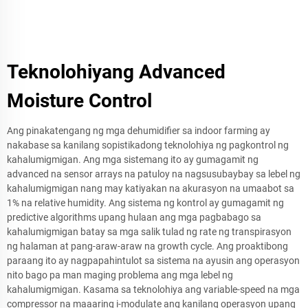
Teknolohiyang Advanced
Moisture Control
Ang pinakatengang ng mga dehumidifier sa indoor farming ay
nakabase sa kanilang sopistikadong teknolohiya ng pagkontrol ng
kahalumigmigan. Ang mga sistemang ito ay gumagamit ng
advanced na sensor arrays na patuloy na nagsusubaybay sa lebel ng
kahalumigmigan nang may katiyakan na akurasyon na umaabot sa
1% na relative humidity. Ang sistema ng kontrol ay gumagamit ng
predictive algorithms upang hulaan ang mga pagbabago sa
kahalumigmigan batay sa mga salik tulad ng rate ng transpirasyon
ng halaman at pang-araw-araw na growth cycle. Ang proaktibong
paraang ito ay nagpapahintulot sa sistema na ayusin ang operasyon
nito bago pa man maging problema ang mga lebel ng
kahalumigmigan. Kasama sa teknolohiya ang variable-speed na mga
compressor na maaaring i-modulate ang kanilang operasyon upang