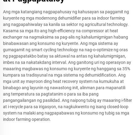
Ang mga katangiang nagpapahusay ng kahusayan sa paggamit ng
kuryente ng mga modernong dehumidifier para sa indoor farming
ang nagpapahiwalay sa kanila sa sektor ng agricultural technology.
Kasama sa mga ito ang high-efficiency na compressor at heat
exchanger na nagmaksima sa pag-alis ng kahalumigmigan habang
binabawasan ang konsumo ng kuryente. Ang mga sistema ay
gumagamit ng smart cycling technology na nag-o-optimize ng oras
ng pagpapatakbo batay sa aktuwal na antas ng kahalumigmigan,
imbes na sa nakatakdang interval. Ang ganitong uri ng operasyon ay
maaaring magbawas ng konsumo ng kuryente ng hanggang sa 35%
kumpara sa tradisyunal na mga sistema ng dehumidification. Ang
mga unit ay mayroon ding heat recovery system na kumukuha at
binabago ang layunin ng nawastong init, alinman para mapanatili
ang temperatura sa pagtatanim o para sa iba pang
pangangailangan ng pasilidad. Ang naipong tubig ay maaaring i-filter
at i-recycle para sa irigasyon, na nagkukwento ng isang closed-loop
system na malaki ang nagpapabawas ng konsumo ng tubig sa mga
indoor farming operation.