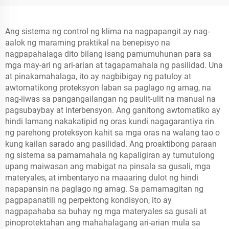
Ang sistema ng control ng klima na nagpapangit ay nag-
aalok ng maraming praktikal na benepisyo na
nagpapahalaga dito bilang isang pamumuhunan para sa
mga may-ari ng ari-arian at tagapamahala ng pasilidad. Una
at pinakamahalaga, ito ay nagbibigay ng patuloy at
awtomatikong proteksyon laban sa paglago ng amag, na
nag-iiwas sa pangangailangan ng paulit-ulit na manual na
pagsubaybay at interbensyon. Ang ganitong awtomatiko ay
hindi lamang nakakatipid ng oras kundi nagagarantiya rin
ng parehong proteksyon kahit sa mga oras na walang tao o
kung kailan sarado ang pasilidad. Ang proaktibong paraan
ng sistema sa pamamahala ng kapaligiran ay tumutulong
upang maiwasan ang mabigat na pinsala sa gusali, mga
materyales, at imbentaryo na maaaring dulot ng hindi
napapansin na paglago ng amag. Sa pamamagitan ng
pagpapanatili ng perpektong kondisyon, ito ay
nagpapahaba sa buhay ng mga materyales sa gusali at
pinoprotektahan ang mahahalagang ari-arian mula sa