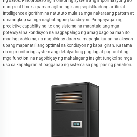
ng datos. Pinoproseso ng monitoring system ang impormasyong ito
nang real-time sa pamamagitan ng isang sopistikadong artificial
intelligence algorithm na natututo mula sa mga nakaraang pattern at
umaangkop sa mga nagbabagong kondisyon. Pinapayagan ng
predictive capability na ito ang sistema na maantala ang mga
potensyal na kondisyon na nagpapalago ng amag bago pa man ito
maging problema, na nagbibigay-daan sa mapagkukunan na aksyon
upang mapanatili ang optimal na kondisyon ng kapaligiran. Kasama
rin ng monitoring system ang detalyadong pag-log at pag-uulat ng
mga function, na nagbibigay ng mahalagang insight tungkol sa mga
uso sa kapaligiran at pagganap ng sistema sa paglipas ng panahon.