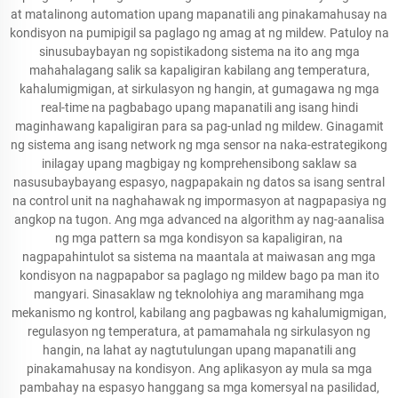
at matalinong automation upang mapanatili ang pinakamahusay na
kondisyon na pumipigil sa paglago ng amag at ng mildew. Patuloy na
sinusubaybayan ng sopistikadong sistema na ito ang mga
mahahalagang salik sa kapaligiran kabilang ang temperatura,
kahalumigmigan, at sirkulasyon ng hangin, at gumagawa ng mga
real-time na pagbabago upang mapanatili ang isang hindi
maginhawang kapaligiran para sa pag-unlad ng mildew. Ginagamit
ng sistema ang isang network ng mga sensor na naka-estrategikong
inilagay upang magbigay ng komprehensibong saklaw sa
nasusubaybayang espasyo, nagpapakain ng datos sa isang sentral
na control unit na naghahawak ng impormasyon at nagpapasiya ng
angkop na tugon. Ang mga advanced na algorithm ay nag-aanalisa
ng mga pattern sa mga kondisyon sa kapaligiran, na
nagpapahintulot sa sistema na maantala at maiwasan ang mga
kondisyon na nagpapabor sa paglago ng mildew bago pa man ito
mangyari. Sinasaklaw ng teknolohiya ang maramihang mga
mekanismo ng kontrol, kabilang ang pagbawas ng kahalumigmigan,
regulasyon ng temperatura, at pamamahala ng sirkulasyon ng
hangin, na lahat ay nagtutulungan upang mapanatili ang
pinakamahusay na kondisyon. Ang aplikasyon ay mula sa mga
pambahay na espasyo hanggang sa mga komersyal na pasilidad,