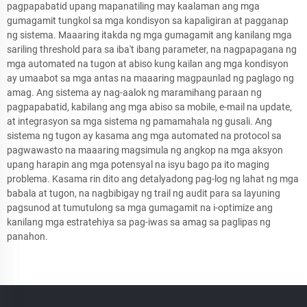
pagpapabatid upang mapanatiling may kaalaman ang mga
gumagamit tungkol sa mga kondisyon sa kapaligiran at pagganap
ng sistema. Maaaring itakda ng mga gumagamit ang kanilang mga
sariling threshold para sa iba't ibang parameter, na nagpapagana ng
mga automated na tugon at abiso kung kailan ang mga kondisyon
ay umaabot sa mga antas na maaaring magpaunlad ng paglago ng
amag. Ang sistema ay nag-aalok ng maramihang paraan ng
pagpapabatid, kabilang ang mga abiso sa mobile, e-mail na update,
at integrasyon sa mga sistema ng pamamahala ng gusali. Ang
sistema ng tugon ay kasama ang mga automated na protocol sa
pagwawasto na maaaring magsimula ng angkop na mga aksyon
upang harapin ang mga potensyal na isyu bago pa ito maging
problema. Kasama rin dito ang detalyadong pag-log ng lahat ng mga
babala at tugon, na nagbibigay ng trail ng audit para sa layuning
pagsunod at tumutulong sa mga gumagamit na i-optimize ang
kanilang mga estratehiya sa pag-iwas sa amag sa paglipas ng
panahon.