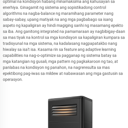
optimal na kondisyon habang minamaksima ang kahusayan sa
enerhiya. Ginagamit ng sistema ang sopistikadong control
algorithms na nagba-balance ng maramihang parameter nang
sabay-sabay, upang matiyak na ang mga pagbabago sa isang
aspeto ng kapaligiran ay hindi magiging sanhi ng masamang epekto
sa iba. Ang ganitong integrated na pamamaraan ay nagbibigay-daan
sa mas tiyak na kontrol sa mga kondisyon sa kapaligiran kumpara sa
tradisyunal na mga sistema, na kadalasang nagpapatakbo nang
hiwalay sa isa't isa. Kasama rin sa feature ang adaptive learning
capabilities na nag-o-optimize sa pagganap ng sistema batay sa
mga katangian ng gusali, mga pattern ng pagkakaroon ng tao, at
panlabas na kondisyon ng panahon, na nagreresulta sa mas
epektibong pag-iwas sa mildew at nabawasan ang mga gastusin sa
operasyon.