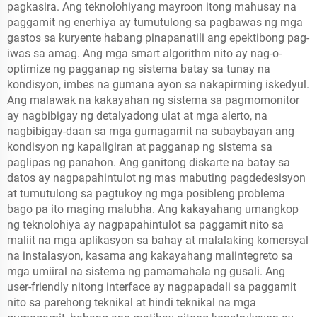
pagkasira. Ang teknolohiyang mayroon itong mahusay na
paggamit ng enerhiya ay tumutulong sa pagbawas ng mga
gastos sa kuryente habang pinapanatili ang epektibong pag-
iwas sa amag. Ang mga smart algorithm nito ay nag-o-
optimize ng pagganap ng sistema batay sa tunay na
kondisyon, imbes na gumana ayon sa nakapirming iskedyul.
Ang malawak na kakayahan ng sistema sa pagmomonitor
ay nagbibigay ng detalyadong ulat at mga alerto, na
nagbibigay-daan sa mga gumagamit na subaybayan ang
kondisyon ng kapaligiran at pagganap ng sistema sa
paglipas ng panahon. Ang ganitong diskarte na batay sa
datos ay nagpapahintulot ng mas mabuting pagdedesisyon
at tumutulong sa pagtukoy ng mga posibleng problema
bago pa ito maging malubha. Ang kakayahang umangkop
ng teknolohiya ay nagpapahintulot sa paggamit nito sa
maliit na mga aplikasyon sa bahay at malalaking komersyal
na instalasyon, kasama ang kakayahang maiintegreto sa
mga umiiral na sistema ng pamamahala ng gusali. Ang
user-friendly nitong interface ay nagpapadali sa paggamit
nito sa parehong teknikal at hindi teknikal na mga