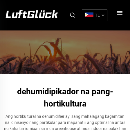
TL
dehumidipikador na pang-
hortikultura
Ang hortikultural na dehumidifier ay isang mahalagang kagamitan
na idinisenyo nang partikular para mapanatili ang optimal na antas
ng kahalumigmigan sa mga greenhouse at mga indoor na palakihan