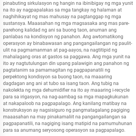
pinabuting sirkulasyon ng hangin na ibinibigay ng mga yunit
na ito ay nagpapalakas sa mga tangkay ng halaman at
naghihikayat ng mas mahusay na pagtanggap ng mga
sustansya. Maaasahan ng mga magsasaka ang mas pare-
parehong kalidad ng ani sa buong taon, anuman ang
panlabas na kondisyon ng panahon. Ang awtomatikong
operasyon ay binabawasan ang pangangailangan ng paulit-
ulit na pagmamanman at pag-aayos, na nagtitipid ng
mahalagang oras at gastos sa paggawa. Ang mga yunit na
ito ay nagtutulungan din upang palawigin ang panahon ng
pagtatanim sa pamamagitan ng pagpapanatili ng
perpektong kondisyon sa buong taon, na maaaring
dagdagan ang ani at tubo sa isang taon. Ang tubig na
nakolekta ng mga dehumidifier na ito ay maaaring i-recycle
para sa irigasyon, na nag-aambag sa mga mapagkukunan
at nakapaloob na pagpapalago. Ang kanilang matibay na
konstruksyon ay nagsisiguro ng pangmatagalang pagiging
maaasahan na may pinakamaliit na pangangailangan sa
pagpapanatili, na nagiging isang matipid na pamumuhunan
para sa anumang seryosong operasyon sa pagpapalago.