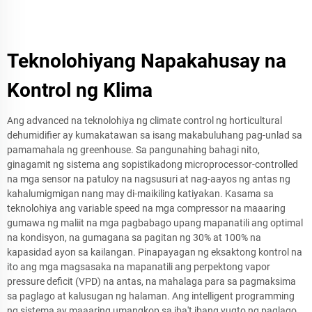
Teknolohiyang Napakahusay na
Kontrol ng Klima
Ang advanced na teknolohiya ng climate control ng horticultural
dehumidifier ay kumakatawan sa isang makabuluhang pag-unlad sa
pamamahala ng greenhouse. Sa pangunahing bahagi nito,
ginagamit ng sistema ang sopistikadong microprocessor-controlled
na mga sensor na patuloy na nagsusuri at nag-aayos ng antas ng
kahalumigmigan nang may di-maikiling katiyakan. Kasama sa
teknolohiya ang variable speed na mga compressor na maaaring
gumawa ng maliit na mga pagbabago upang mapanatili ang optimal
na kondisyon, na gumagana sa pagitan ng 30% at 100% na
kapasidad ayon sa kailangan. Pinapayagan ng eksaktong kontrol na
ito ang mga magsasaka na mapanatili ang perpektong vapor
pressure deficit (VPD) na antas, na mahalaga para sa pagmaksima
sa paglago at kalusugan ng halaman. Ang intelligent programming
ng sistema ay maaaring umangkop sa iba't ibang yugto ng paglago