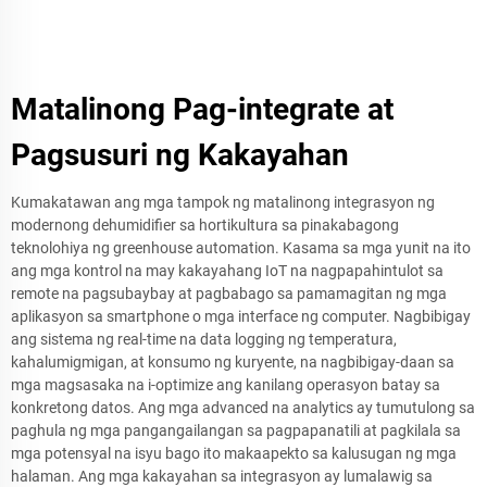
Matalinong Pag-integrate at
Pagsusuri ng Kakayahan
Kumakatawan ang mga tampok ng matalinong integrasyon ng
modernong dehumidifier sa hortikultura sa pinakabagong
teknolohiya ng greenhouse automation. Kasama sa mga yunit na ito
ang mga kontrol na may kakayahang IoT na nagpapahintulot sa
remote na pagsubaybay at pagbabago sa pamamagitan ng mga
aplikasyon sa smartphone o mga interface ng computer. Nagbibigay
ang sistema ng real-time na data logging ng temperatura,
kahalumigmigan, at konsumo ng kuryente, na nagbibigay-daan sa
mga magsasaka na i-optimize ang kanilang operasyon batay sa
konkretong datos. Ang mga advanced na analytics ay tumutulong sa
paghula ng mga pangangailangan sa pagpapanatili at pagkilala sa
mga potensyal na isyu bago ito makaapekto sa kalusugan ng mga
halaman. Ang mga kakayahan sa integrasyon ay lumalawig sa