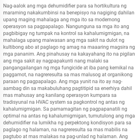
Nag-aalok ang mga dehumidifier para sa hortikultura ng
maraming nakakumbinsi na benepisyo na nagiging dahilan
upang maging mahalaga ang mga ito sa modernong
operasyon sa pagpapalago. Nangunguna sa mga ito ang
pagbibigay ng tumpak na kontrol sa kahalumigmigan, na
mahalaga upang maiwasan ang mga sakit na dulot ng
kultibong abo at paglago ng amag na maaaring magsira ng
mga pananim. Ang pinahusay na kakayahang ito na pigilan
ang mga sakit ay nagpapakunti nang malaki sa
pangangailangan ng mga fungicide at iba pang kemikal na
paggamot, na nagreresulta sa mas malusog at organikong
paraan ng pagpapalago. Ang mga yunit na ito ay nag-
aambag din sa makabuluhang pagtitipid sa enerhiya dahil
mas mahusay ang kanilang operasyon kumpara sa
tradisyunal na HVAC system sa pagkontrol ng antas ng
kahalumigmigan. Sa pamamagitan ng pagpapanatili ng
optimal na antas ng kahalumigmigan, tumutulong ang mga
dehumidifier na lumikha ng perpektong kondisyon para sa
paglago ng halaman, na nagreresulta sa mas mabilis na
pagtubo at mas malakas na pag-unlad ng halaman. Ang