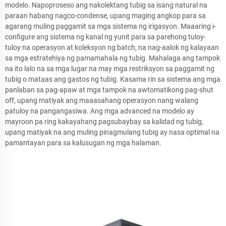
modelo. Napoproseso ang nakolektang tubig sa isang natural na
paraan habang nagco-condense, upang maging angkop para sa
agarang muling paggamit sa mga sistema ng irigasyon. Maaaring i-
configure ang sistema ng kanal ng yunit para sa parehong tuloy-
tuloy na operasyon at koleksyon ng batch, na nag-aalok ng kalayaan
sa mga estratehiya ng pamamahala ng tubig. Mahalaga ang tampok
na ito lalo na sa mga lugar na may mga restriksyon sa paggamit ng
tubig o mataas ang gastos ng tubig. Kasama rin sa sistema ang mga
panlaban sa pag-apaw at mga tampok na awtomatikong pag-shut
off, upang matiyak ang maaasahang operasyon nang walang
patuloy na pangangasiwa. Ang mga advanced na modelo ay
mayroon pa ring kakayahang pagsubaybay sa kalidad ng tubig,
upang matiyak na ang muling pinagmulang tubig ay nasa optimal na
pamantayan para sa kalusugan ng mga halaman.