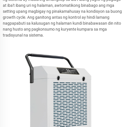
at iba't ibang uri ng halaman, awtomatikong binabago ang mga
setting upang magbigay ng pinakamahusay na kondisyon sa buong
growth cycle. Ang ganitong antas ng kontrol ay hindi lamang
nagpapabuti sa kalusugan ng halaman kundi binabawasan din nito
nang husto ang pagkonsumo ng kuryente kumpara sa mga
tradisyunal na sistema.