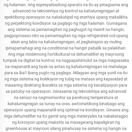
ng halaman. Ang espesyalisadong aparato na ito ay pinagsama ang
advanced na teknolohiya ng kontrol sa kahalumigmigan at
epektibong operasyon na nakakatipid ng enerhiya upang makalikha
ng perpektong kondisyon sa paglago ng mga halaman. Gumagana
ang sistema sa pamamagitan ng paghugot ng mainit na hangin,
pagpoproseso nito sa pamamagitan ng mga refrigerated coil upang
alisin ang labis na kahalumigmigan, at pagkatapos ay muling
ipinapamahagi ang na-conditional na hangin pabalik sa palakihan.
Ang mga modernong hortikultural na dehumidifier ay mayroong
tumpak na digital na kontrol, na nagpapahintulot sa mga magsasaka
na mapanatili ang tiyak na antas ng kahalumigmigan na mahalaga
para sa iba't ibang yugto ng paglago. Nilagyan ang mga yunit na ito
ng mga sistema ng koleksyon ng tubig na mataas ang kapasidad at
maaaring direktang ikonekta sa mga sistema ng kanalizasyon para
sa patuloy na operasyon. Isinasama ng teknolohiya ang advanced
na sensor na nagmomonitor sa parehong temperatura at
kahalumigmigan sa tunay na oras, awtomatikong binabago ang
operasyon upang mapanatili ang optimal na kondisyon. Ginawa ang
mga dehumidifier na ito gamit ang mga materyales na nakakatagpo
ng korosyon upang makatiis sa masagwang kapaligiran ng
greenhouse at mayroon silang pinahusay na sistema ng hangin na