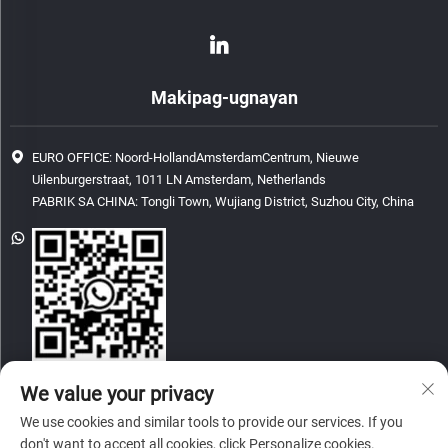
Makipag-ugnayan
EURO OFFICE: Noord-HollandAmsterdamCentrum, Nieuwe
Uilenburgerstraat, 1011 LN Amsterdam, Netherlands
PABRIK SA CHINA: Tongli Town, Wujiang District, Suzhou City, China
[email protected]
We value your privacy
We use cookies and similar tools to provide our services. If you
don't want to accept all cookies, click Personalize cookies.