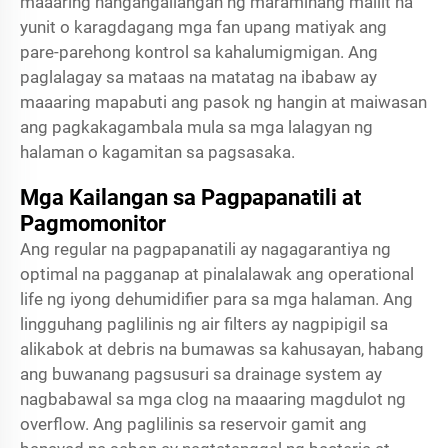
maaaring nangangailangan ng maramihang maliit na
yunit o karagdagang mga fan upang matiyak ang
pare-parehong kontrol sa kahalumigmigan. Ang
paglalagay sa mataas na matatag na ibabaw ay
maaaring mapabuti ang pasok ng hangin at maiwasan
ang pagkakagambala mula sa mga lalagyan ng
halaman o kagamitan sa pagsasaka.
Mga Kailangan sa Pagpapanatili at
Pagmomonitor
Ang regular na pagpapanatili ay nagagarantiya ng
optimal na pagganap at pinalalawak ang operational
life ng iyong dehumidifier para sa mga halaman. Ang
lingguhang paglilinis ng air filters ay nagpipigil sa
alikabok at debris na bumawas sa kahusayan, habang
ang buwanang pagsusuri sa drainage system ay
nagbabawal sa mga clog na maaaring magdulot ng
overflow. Ang paglilinis sa reservoir gamit ang