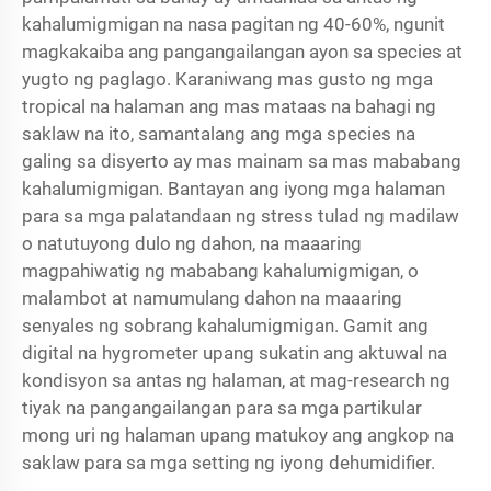
kahalumigmigan na nasa pagitan ng 40-60%, ngunit
magkakaiba ang pangangailangan ayon sa species at
yugto ng paglago. Karaniwang mas gusto ng mga
tropical na halaman ang mas mataas na bahagi ng
saklaw na ito, samantalang ang mga species na
galing sa disyerto ay mas mainam sa mas mababang
kahalumigmigan. Bantayan ang iyong mga halaman
para sa mga palatandaan ng stress tulad ng madilaw
o natutuyong dulo ng dahon, na maaaring
magpahiwatig ng mababang kahalumigmigan, o
malambot at namumulang dahon na maaaring
senyales ng sobrang kahalumigmigan. Gamit ang
digital na hygrometer upang sukatin ang aktuwal na
kondisyon sa antas ng halaman, at mag-research ng
tiyak na pangangailangan para sa mga partikular
mong uri ng halaman upang matukoy ang angkop na
saklaw para sa mga setting ng iyong dehumidifier.