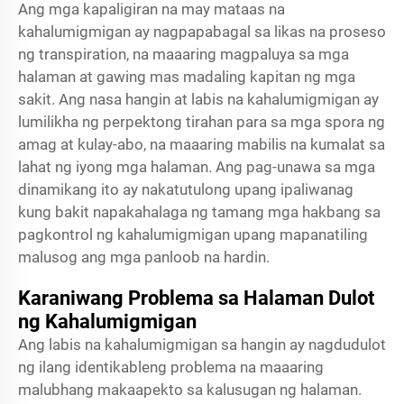
Ang mga kapaligiran na may mataas na
kahalumigmigan ay nagpapabagal sa likas na proseso
ng transpiration, na maaaring magpaluya sa mga
halaman at gawing mas madaling kapitan ng mga
sakit. Ang nasa hangin at labis na kahalumigmigan ay
lumilikha ng perpektong tirahan para sa mga spora ng
amag at kulay-abo, na maaaring mabilis na kumalat sa
lahat ng iyong mga halaman. Ang pag-unawa sa mga
dinamikang ito ay nakatutulong upang ipaliwanag
kung bakit napakahalaga ng tamang mga hakbang sa
pagkontrol ng kahalumigmigan upang mapanatiling
malusog ang mga panloob na hardin.
Karaniwang Problema sa Halaman Dulot
ng Kahalumigmigan
Ang labis na kahalumigmigan sa hangin ay nagdudulot
ng ilang identikableng problema na maaaring
malubhang makaapekto sa kalusugan ng halaman.