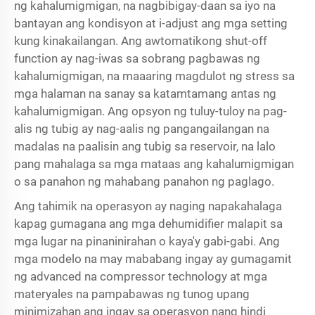
ng kahalumigmigan, na nagbibigay-daan sa iyo na
bantayan ang kondisyon at i-adjust ang mga setting
kung kinakailangan. Ang awtomatikong shut-off
function ay nag-iwas sa sobrang pagbawas ng
kahalumigmigan, na maaaring magdulot ng stress sa
mga halaman na sanay sa katamtamang antas ng
kahalumigmigan. Ang opsyon ng tuluy-tuloy na pag-
alis ng tubig ay nag-aalis ng pangangailangan na
madalas na paalisin ang tubig sa reservoir, na lalo
pang mahalaga sa mga mataas ang kahalumigmigan
o sa panahon ng mahabang panahon ng paglago.
Ang tahimik na operasyon ay naging napakahalaga
kapag gumagana ang mga dehumidifier malapit sa
mga lugar na pinaninirahan o kaya'y gabi-gabi. Ang
mga modelo na may mababang ingay ay gumagamit
ng advanced na compressor technology at mga
materyales na pampabawas ng tunog upang
minimizahan ang ingay sa operasyon nang hindi