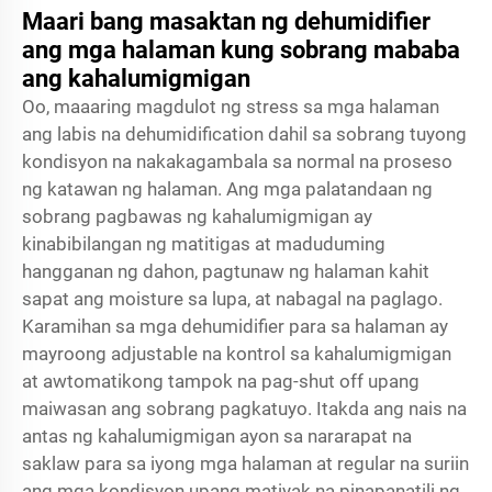
Maari bang masaktan ng dehumidifier
ang mga halaman kung sobrang mababa
ang kahalumigmigan
Oo, maaaring magdulot ng stress sa mga halaman
ang labis na dehumidification dahil sa sobrang tuyong
kondisyon na nakakagambala sa normal na proseso
ng katawan ng halaman. Ang mga palatandaan ng
sobrang pagbawas ng kahalumigmigan ay
kinabibilangan ng matitigas at maduduming
hangganan ng dahon, pagtunaw ng halaman kahit
sapat ang moisture sa lupa, at nabagal na paglago.
Karamihan sa mga dehumidifier para sa halaman ay
mayroong adjustable na kontrol sa kahalumigmigan
at awtomatikong tampok na pag-shut off upang
maiwasan ang sobrang pagkatuyo. Itakda ang nais na
antas ng kahalumigmigan ayon sa nararapat na
saklaw para sa iyong mga halaman at regular na suriin
ang mga kondisyon upang matiyak na pinapanatili ng