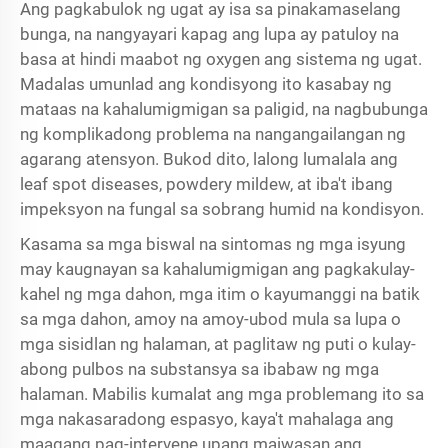
Ang pagkabulok ng ugat ay isa sa pinakamaselang
bunga, na nangyayari kapag ang lupa ay patuloy na
basa at hindi maabot ng oxygen ang sistema ng ugat.
Madalas umunlad ang kondisyong ito kasabay ng
mataas na kahalumigmigan sa paligid, na nagbubunga
ng komplikadong problema na nangangailangan ng
agarang atensyon. Bukod dito, lalong lumalala ang
leaf spot diseases, powdery mildew, at iba't ibang
impeksyon na fungal sa sobrang humid na kondisyon.
Kasama sa mga biswal na sintomas ng mga isyung
may kaugnayan sa kahalumigmigan ang pagkakulay-
kahel ng mga dahon, mga itim o kayumanggi na batik
sa mga dahon, amoy na amoy-ubod mula sa lupa o
mga sisidlan ng halaman, at paglitaw ng puti o kulay-
abong pulbos na substansya sa ibabaw ng mga
halaman. Mabilis kumalat ang mga problemang ito sa
mga nakasaradong espasyo, kaya't mahalaga ang
maagang pag-intervene upang maiwasan ang