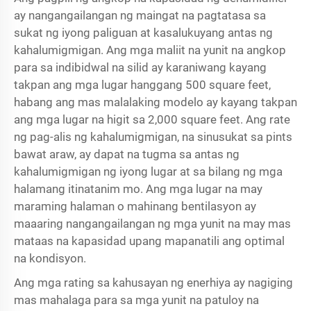
ay nangangailangan ng maingat na pagtatasa sa
sukat ng iyong paliguan at kasalukuyang antas ng
kahalumigmigan. Ang mga maliit na yunit na angkop
para sa indibidwal na silid ay karaniwang kayang
takpan ang mga lugar hanggang 500 square feet,
habang ang mas malalaking modelo ay kayang takpan
ang mga lugar na higit sa 2,000 square feet. Ang rate
ng pag-alis ng kahalumigmigan, na sinusukat sa pints
bawat araw, ay dapat na tugma sa antas ng
kahalumigmigan ng iyong lugar at sa bilang ng mga
halamang itinatanim mo. Ang mga lugar na may
maraming halaman o mahinang bentilasyon ay
maaaring nangangailangan ng mga yunit na may mas
mataas na kapasidad upang mapanatili ang optimal
na kondisyon.
Ang mga rating sa kahusayan ng enerhiya ay nagiging
mas mahalaga para sa mga yunit na patuloy na