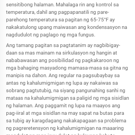
sensitibong halaman. Mahalaga rin ang kontrol sa
temperatura, dahil ang pagpapanatili ng pare-
parehong temperatura sa pagitan ng 65-75°F ay
nakakatulong upang maiwasan ang kondensasyon na
nagdudulot ng paglago ng mga fungus.
Ang tamang pagitan sa pagtatanim ay nagbibigay-
daan sa mas mainam na sirkulasyon ng hangin at
nababawasan ang posibilidad ng pagkakaroon ng
mga bahaging masyadong mamasa-masa sa gitna ng
manipis na dahon. Ang regular na pagsubaybay sa
antas ng kahalumigmigan ng lupa ay nakaiwas sa
sobrang pagtutubig, na siyang pangunahing sanhi ng
mataas na kahalumigmigan sa paligid ng mga sisidlan
ng halaman. Ang paggamit ng lupa na maayos ang
pag-iiral at mga sisidlan na may sapat na butas para
sa tubig ay karagdagang nakakapagaan sa problema
ng pagreretensyon ng kahalumigmigan na maaaring