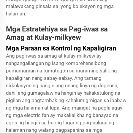
malawakang pinsala sa iyong koleksyon ng mga
halaman.
Mga Estratehiya sa Pag-iwas sa
Amag at Kulay-milkyew
Mga Paraan sa Kontrol ng Kapaligiran
Ang pag-iwas sa amag at kulay-milkyew ay
nangangailangan ng isang komprehensibong
pamamaraan na tumutugon sa maraming salik ng
kapaligiran nang sabay-sabay. Ang tamang
sirkulasyon ng hangin ang unang linya ng depensa,
dahil ang gumagalaw na hangin ay nakakatulong na
pigilan ang pagtambak ng kahalumigmigan sa ibabaw
ng mga halaman at lupa. Ang maingat na paglalagay
ng mga electric fan ay makakalikha ng banayad na
agos ng hangin sa buong lugar ng pag-aalaga ng
halaman nang walang pagpapahina sa mga