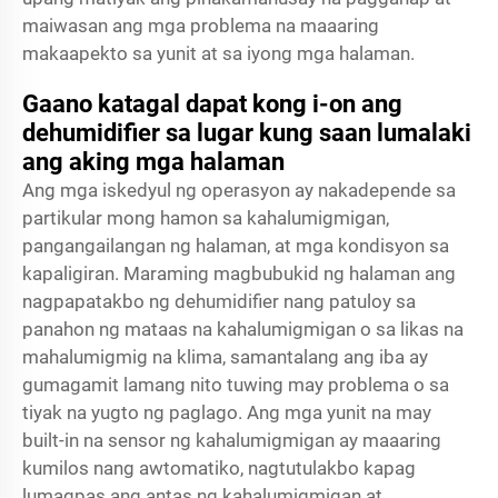
maiwasan ang mga problema na maaaring
makaapekto sa yunit at sa iyong mga halaman.
Gaano katagal dapat kong i-on ang
dehumidifier sa lugar kung saan lumalaki
ang aking mga halaman
Ang mga iskedyul ng operasyon ay nakadepende sa
partikular mong hamon sa kahalumigmigan,
pangangailangan ng halaman, at mga kondisyon sa
kapaligiran. Maraming magbubukid ng halaman ang
nagpapatakbo ng dehumidifier nang patuloy sa
panahon ng mataas na kahalumigmigan o sa likas na
mahalumigmig na klima, samantalang ang iba ay
gumagamit lamang nito tuwing may problema o sa
tiyak na yugto ng paglago. Ang mga yunit na may
built-in na sensor ng kahalumigmigan ay maaaring
kumilos nang awtomatiko, nagtutulakbo kapag
lumagpas ang antas ng kahalumigmigan at