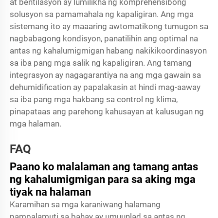
at bentilasyon ay lumilikha ng komprehensibong
solusyon sa pamamahala ng kapaligiran. Ang mga
sistemang ito ay maaaring awtomatikong tumugon sa
nagbabagong kondisyon, panatilihin ang optimal na
antas ng kahalumigmigan habang nakikikoordinasyon
sa iba pang mga salik ng kapaligiran. Ang tamang
integrasyon ay nagagarantiya na ang mga gawain sa
dehumidification ay papalakasin at hindi mag-aaway
sa iba pang mga hakbang sa control ng klima,
pinapataas ang parehong kahusayan at kalusugan ng
mga halaman.
FAQ
Paano ko malalaman ang tamang antas
ng kahalumigmigan para sa aking mga
tiyak na halaman
Karamihan sa mga karaniwang halamang
pampalamuti sa bahay ay umuunlad sa antas ng