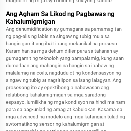
magdulot ng mga isyu dulot ng kulayong kabute.
Ang Agham Sa Likod ng Pagbawas ng
Kahalumigmigan
Ang dehumidification ay gumagana sa pamamagitan
ng pag-alis ng labis na singaw ng tubig mula sa
hangin gamit ang iba't ibang mekanikal na proseso.
Karamihan sa mga dehumidifier para sa tahanan ay
gumagamit ng teknolohiyang pampalamig, kung saan
dumadaan ang mahangin na hangin sa ibabaw ng
malalamig na coils, nagdudulot ng kondensasyon ng
singaw ng tubig at nagtitiipon sa isang lalagyan. Ang
prosesong ito ay epektibong binabawasan ang
relatibong kahalumigmigan sa mga saradong
espasyo, lumilikha ng mga kondisyon na hindi mainam
para sa pag-unlad ng amag at kabulokan. Kasama sa
mga advanced na modelo ang mga katangian tulad ng
awtomatikong sensor ng kahalumigmigan at