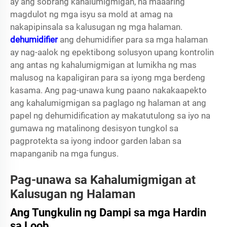
ay ang sobrang kahalumigmigan, na maaaring
magdulot ng mga isyu sa mold at amag na
nakapipinsala sa kalusugan ng mga halaman.
dehumidifier
ang dehumidifier para sa mga halaman
ay nag-aalok ng epektibong solusyon upang kontrolin
ang antas ng kahalumigmigan at lumikha ng mas
malusog na kapaligiran para sa iyong mga berdeng
kasama. Ang pag-unawa kung paano nakakaapekto
ang kahalumigmigan sa paglago ng halaman at ang
papel ng dehumidification ay makatutulong sa iyo na
gumawa ng matalinong desisyon tungkol sa
pagprotekta sa iyong indoor garden laban sa
mapanganib na mga fungus.
Pag-unawa sa Kahalumigmigan at
Kalusugan ng Halaman
Ang Tungkulin ng Dampi sa mga Hardin
sa Loob