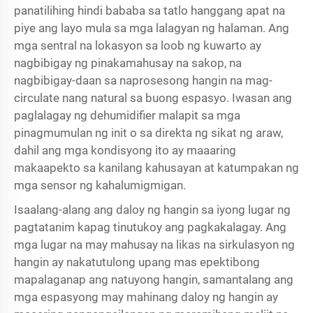
panatilihing hindi bababa sa tatlo hanggang apat na
piye ang layo mula sa mga lalagyan ng halaman. Ang
mga sentral na lokasyon sa loob ng kuwarto ay
nagbibigay ng pinakamahusay na sakop, na
nagbibigay-daan sa naprosesong hangin na mag-
circulate nang natural sa buong espasyo. Iwasan ang
paglalagay ng dehumidifier malapit sa mga
pinagmumulan ng init o sa direkta ng sikat ng araw,
dahil ang mga kondisyong ito ay maaaring
makaapekto sa kanilang kahusayan at katumpakan ng
mga sensor ng kahalumigmigan.
Isaalang-alang ang daloy ng hangin sa iyong lugar ng
pagtatanim kapag tinutukoy ang pagkakalagay. Ang
mga lugar na may mahusay na likas na sirkulasyon ng
hangin ay nakatutulong upang mas epektibong
mapalaganap ang natuyong hangin, samantalang ang
mga espasyong may mahinang daloy ng hangin ay