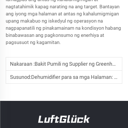
nagtatahimik kapag narating na ang target. Bantayan
ang iyong mga halaman at antas ng kahalumigmigan
upang makabuo ng iskedyul ng operasyon na
nagpapanatili ng pinakamainam na kondisyon habang
binabawasan ang pagkonsumo ng enerhiya at
pagsusuot ng kagamitan.
Nakaraan :
Bakit Pumili ng Supplier ng Greenhouse Dehumidifier sa Tsina?
Susunod:
Dehumidifier para sa mga Halaman: Paano Panatilihing Optimal ang Antas ng Kahalumigmigan?