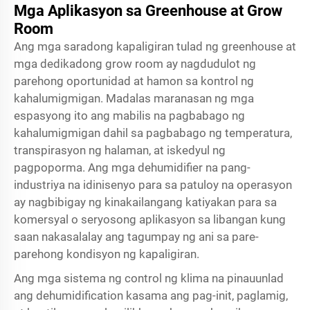
Mga Aplikasyon sa Greenhouse at Grow
Room
Ang mga saradong kapaligiran tulad ng greenhouse at
mga dedikadong grow room ay nagdudulot ng
parehong oportunidad at hamon sa kontrol ng
kahalumigmigan. Madalas maranasan ng mga
espasyong ito ang mabilis na pagbabago ng
kahalumigmigan dahil sa pagbabago ng temperatura,
transpirasyon ng halaman, at iskedyul ng
pagpoporma. Ang mga dehumidifier na pang-
industriya na idinisenyo para sa patuloy na operasyon
ay nagbibigay ng kinakailangang katiyakan para sa
komersyal o seryosong aplikasyon sa libangan kung
saan nakasalalay ang tagumpay ng ani sa pare-
parehong kondisyon ng kapaligiran.
Ang mga sistema ng control ng klima na pinauunlad
ang dehumidification kasama ang pag-init, paglamig,