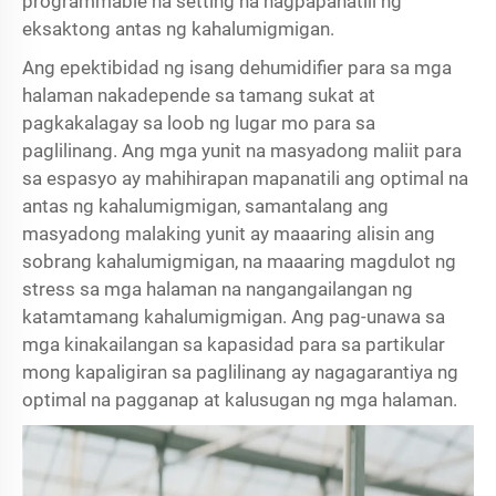
programmable na setting na nagpapanatili ng
eksaktong antas ng kahalumigmigan.
Ang epektibidad ng isang
dehumidifier para sa mga
halaman
nakadepende sa tamang sukat at
pagkakalagay sa loob ng lugar mo para sa
paglilinang. Ang mga yunit na masyadong maliit para
sa espasyo ay mahihirapan mapanatili ang optimal na
antas ng kahalumigmigan, samantalang ang
masyadong malaking yunit ay maaaring alisin ang
sobrang kahalumigmigan, na maaaring magdulot ng
stress sa mga halaman na nangangailangan ng
katamtamang kahalumigmigan. Ang pag-unawa sa
mga kinakailangan sa kapasidad para sa partikular
mong kapaligiran sa paglilinang ay nagagarantiya ng
optimal na pagganap at kalusugan ng mga halaman.