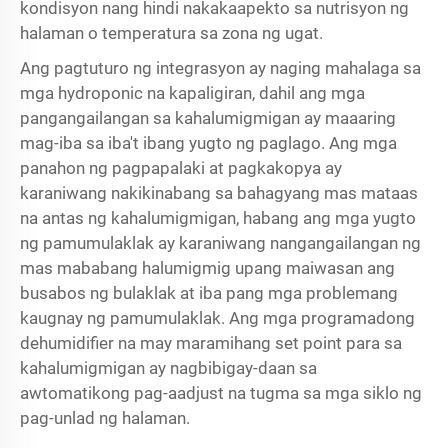
kondisyon nang hindi nakakaapekto sa nutrisyon ng
halaman o temperatura sa zona ng ugat.
Ang pagtuturo ng integrasyon ay naging mahalaga sa
mga hydroponic na kapaligiran, dahil ang mga
pangangailangan sa kahalumigmigan ay maaaring
mag-iba sa iba't ibang yugto ng paglago. Ang mga
panahon ng pagpapalaki at pagkakopya ay
karaniwang nakikinabang sa bahagyang mas mataas
na antas ng kahalumigmigan, habang ang mga yugto
ng pamumulaklak ay karaniwang nangangailangan ng
mas mababang halumigmig upang maiwasan ang
busabos ng bulaklak at iba pang mga problemang
kaugnay ng pamumulaklak. Ang mga programadong
dehumidifier na may maramihang set point para sa
kahalumigmigan ay nagbibigay-daan sa
awtomatikong pag-aadjust na tugma sa mga siklo ng
pag-unlad ng halaman.