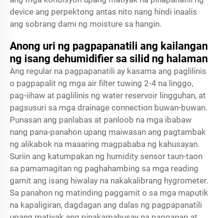
device ang perpektong antas nito nang hindi inaalis
ang sobrang dami ng moisture sa hangin.
Anong uri ng pagpapanatili ang kailangan
ng isang dehumidifier sa silid ng halaman
Ang regular na pagpapanatili ay kasama ang paglilinis
o pagpapalit ng mga air filter tuwing 2-4 na linggo,
pag-iihaw at paglilinis ng water reservoir lingguhan, at
pagsusuri sa mga drainage connection buwan-buwan.
Punasan ang panlabas at panloob na mga ibabaw
nang pana-panahon upang maiwasan ang pagtambak
ng alikabok na maaaring magpababa ng kahusayan.
Suriin ang katumpakan ng humidity sensor taun-taon
sa pamamagitan ng paghahambing sa mga reading
gamit ang isang hiwalay na nakakalibrang hygrometer.
Sa panahon ng matinding paggamit o sa mga maputik
na kapaligiran, dagdagan ang dalas ng pagpapanatili
upang matiyak ang pinakamahusay na pagganap at