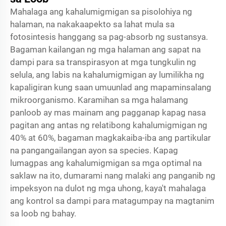
Mahalaga ang kahalumigmigan sa pisolohiya ng
halaman, na nakakaapekto sa lahat mula sa
fotosintesis hanggang sa pag-absorb ng sustansya.
Bagaman kailangan ng mga halaman ang sapat na
dampi para sa transpirasyon at mga tungkulin ng
selula, ang labis na kahalumigmigan ay lumilikha ng
kapaligiran kung saan umuunlad ang mapaminsalang
mikroorganismo. Karamihan sa mga halamang
panloob ay mas mainam ang pagganap kapag nasa
pagitan ang antas ng relatibong kahalumigmigan ng
40% at 60%, bagaman magkakaiba-iba ang partikular
na pangangailangan ayon sa species. Kapag
lumagpas ang kahalumigmigan sa mga optimal na
saklaw na ito, dumarami nang malaki ang panganib ng
impeksyon na dulot ng mga uhong, kaya't mahalaga
ang kontrol sa dampi para matagumpay na magtanim
sa loob ng bahay.