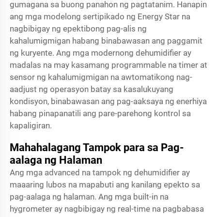
gumagana sa buong panahon ng pagtatanim. Hanapin
ang mga modelong sertipikado ng Energy Star na
nagbibigay ng epektibong pag-alis ng
kahalumigmigan habang binabawasan ang paggamit
ng kuryente. Ang mga modernong dehumidifier ay
madalas na may kasamang programmable na timer at
sensor ng kahalumigmigan na awtomatikong nag-
aadjust ng operasyon batay sa kasalukuyang
kondisyon, binabawasan ang pag-aaksaya ng enerhiya
habang pinapanatili ang pare-parehong kontrol sa
kapaligiran.
Mahahalagang Tampok para sa Pag-
aalaga ng Halaman
Ang mga advanced na tampok ng dehumidifier ay
maaaring lubos na mapabuti ang kanilang epekto sa
pag-aalaga ng halaman. Ang mga built-in na
hygrometer ay nagbibigay ng real-time na pagbabasa