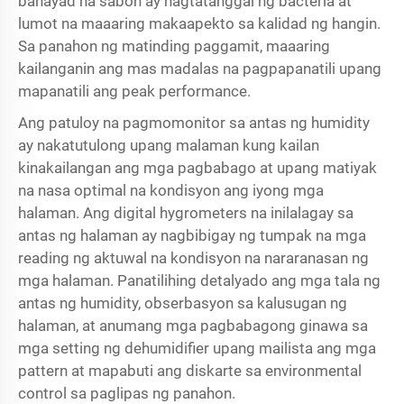
banayad na sabon ay nagtatanggal ng bacteria at
lumot na maaaring makaapekto sa kalidad ng hangin.
Sa panahon ng matinding paggamit, maaaring
kailanganin ang mas madalas na pagpapanatili upang
mapanatili ang peak performance.
Ang patuloy na pagmomonitor sa antas ng humidity
ay nakatutulong upang malaman kung kailan
kinakailangan ang mga pagbabago at upang matiyak
na nasa optimal na kondisyon ang iyong mga
halaman. Ang digital hygrometers na inilalagay sa
antas ng halaman ay nagbibigay ng tumpak na mga
reading ng aktuwal na kondisyon na nararanasan ng
mga halaman. Panatilihing detalyado ang mga tala ng
antas ng humidity, obserbasyon sa kalusugan ng
halaman, at anumang mga pagbabagong ginawa sa
mga setting ng dehumidifier upang mailista ang mga
pattern at mapabuti ang diskarte sa environmental
control sa paglipas ng panahon.