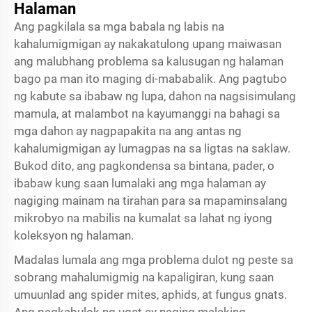
Halaman
Ang pagkilala sa mga babala ng labis na
kahalumigmigan ay nakakatulong upang maiwasan
ang malubhang problema sa kalusugan ng halaman
bago pa man ito maging di-mababalik. Ang pagtubo
ng kabute sa ibabaw ng lupa, dahon na nagsisimulang
mamula, at malambot na kayumanggi na bahagi sa
mga dahon ay nagpapakita na ang antas ng
kahalumigmigan ay lumagpas na sa ligtas na saklaw.
Bukod dito, ang pagkondensa sa bintana, pader, o
ibabaw kung saan lumalaki ang mga halaman ay
nagiging mainam na tirahan para sa mapaminsalang
mikrobyo na mabilis na kumalat sa lahat ng iyong
koleksyon ng halaman.
Madalas lumala ang mga problema dulot ng peste sa
sobrang mahalumigmig na kapaligiran, kung saan
umuunlad ang spider mites, aphids, at fungus gnats.