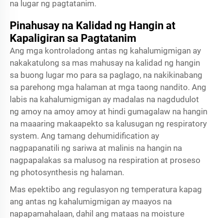
na lugar ng pagtatanim.
Pinahusay na Kalidad ng Hangin at
Kapaligiran sa Pagtatanim
Ang mga kontroladong antas ng kahalumigmigan ay
nakakatulong sa mas mahusay na kalidad ng hangin
sa buong lugar mo para sa paglago, na nakikinabang
sa parehong mga halaman at mga taong nandito. Ang
labis na kahalumigmigan ay madalas na nagdudulot
ng amoy na amoy amoy at hindi gumagalaw na hangin
na maaaring makaapekto sa kalusugan ng respiratory
system. Ang tamang dehumidification ay
nagpapanatili ng sariwa at malinis na hangin na
nagpapalakas sa malusog na respiration at proseso
ng photosynthesis ng halaman.
Mas epektibo ang regulasyon ng temperatura kapag
ang antas ng kahalumigmigan ay maayos na
napapamahalaan, dahil ang mataas na moisture