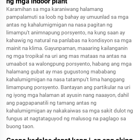
ng mga indoor plant
Karamihan sa mga karaniwang halamang
pampalamuti sa loob ng bahay ay umuunlad sa mga
antas ng kahalumigmigan na nasa pagitan ng
limampu't animnapung porsyento, na kung saan ay
kahawig ng natural na panlabas na kondisyon sa mga
mainit na klima. Gayunpaman, maaaring kailanganin
ng mga tropikal na uri ang mas mataas na antas na
umaabot sa walongpung porsyento, habang ang mga
halamang gubat ay mas gugustong mababang
kahalumigmigan na nasa tatampu't lima hanggang
limampung porsyento. Bantayan ang partikular na uri
ng iyong mga halaman at ayusin nang naaayon, dahil
ang pagpapanatili ng tamang antas ng
kahalumigmigan ay nakakaiwas sa mga sakit dulot ng
fungus at nagtataguyod ng malusog na paglago sa
buong taon.