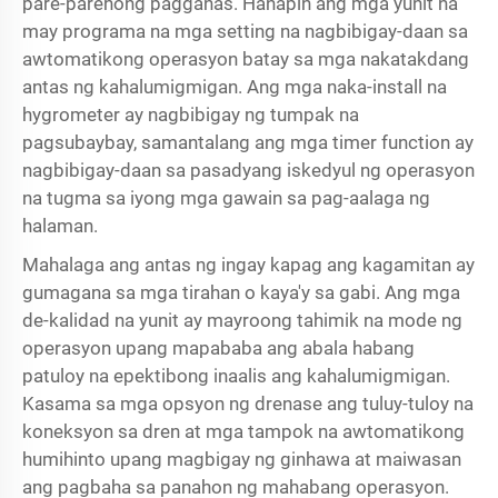
pare-parehong pagganas. Hanapin ang mga yunit na
may programa na mga setting na nagbibigay-daan sa
awtomatikong operasyon batay sa mga nakatakdang
antas ng kahalumigmigan. Ang mga naka-install na
hygrometer ay nagbibigay ng tumpak na
pagsubaybay, samantalang ang mga timer function ay
nagbibigay-daan sa pasadyang iskedyul ng operasyon
na tugma sa iyong mga gawain sa pag-aalaga ng
halaman.
Mahalaga ang antas ng ingay kapag ang kagamitan ay
gumagana sa mga tirahan o kaya'y sa gabi. Ang mga
de-kalidad na yunit ay mayroong tahimik na mode ng
operasyon upang mapababa ang abala habang
patuloy na epektibong inaalis ang kahalumigmigan.
Kasama sa mga opsyon ng drenase ang tuluy-tuloy na
koneksyon sa dren at mga tampok na awtomatikong
humihinto upang magbigay ng ginhawa at maiwasan
ang pagbaha sa panahon ng mahabang operasyon.