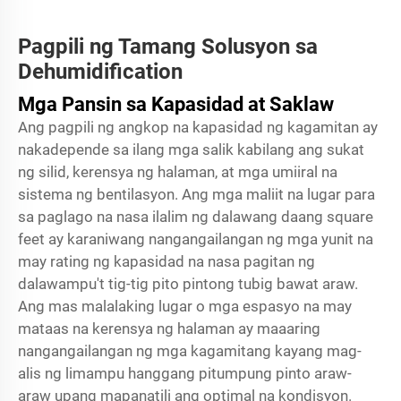
Pagpili ng Tamang Solusyon sa
Dehumidification
Mga Pansin sa Kapasidad at Saklaw
Ang pagpili ng angkop na kapasidad ng kagamitan ay
nakadepende sa ilang mga salik kabilang ang sukat
ng silid, kerensya ng halaman, at mga umiiral na
sistema ng bentilasyon. Ang mga maliit na lugar para
sa paglago na nasa ilalim ng dalawang daang square
feet ay karaniwang nangangailangan ng mga yunit na
may rating ng kapasidad na nasa pagitan ng
dalawampu't tig-tig pito pintong tubig bawat araw.
Ang mas malalaking lugar o mga espasyo na may
mataas na kerensya ng halaman ay maaaring
nangangailangan ng mga kagamitang kayang mag-
alis ng limampu hanggang pitumpung pinto araw-
araw upang mapanatili ang optimal na kondisyon.