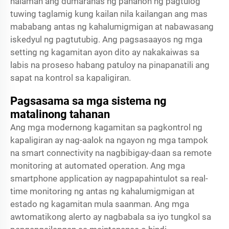
halaman ang dumaranas ng panahon ng pagtulog
tuwing taglamig kung kailan nila kailangan ang mas
mababang antas ng kahalumigmigan at nabawasang
iskedyul ng pagtutubig. Ang pagsasaayos ng mga
setting ng kagamitan ayon dito ay nakakaiwas sa
labis na proseso habang patuloy na pinapanatili ang
sapat na kontrol sa kapaligiran.
Pagsasama sa mga sistema ng
matalinong tahanan
Ang mga modernong kagamitan sa pagkontrol ng
kapaligiran ay nag-aalok na ngayon ng mga tampok
na smart connectivity na nagbibigay-daan sa remote
monitoring at automated operation. Ang mga
smartphone application ay nagpapahintulot sa real-
time monitoring ng antas ng kahalumigmigan at
estado ng kagamitan mula saanman. Ang mga
awtomatikong alerto ay nagbabala sa iyo tungkol sa