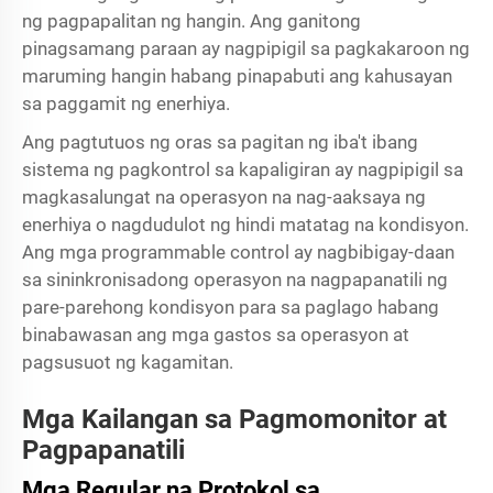
ng pagpapalitan ng hangin. Ang ganitong
pinagsamang paraan ay nagpipigil sa pagkakaroon ng
maruming hangin habang pinapabuti ang kahusayan
sa paggamit ng enerhiya.
Ang pagtutuos ng oras sa pagitan ng iba't ibang
sistema ng pagkontrol sa kapaligiran ay nagpipigil sa
magkasalungat na operasyon na nag-aaksaya ng
enerhiya o nagdudulot ng hindi matatag na kondisyon.
Ang mga programmable control ay nagbibigay-daan
sa sininkronisadong operasyon na nagpapanatili ng
pare-parehong kondisyon para sa paglago habang
binabawasan ang mga gastos sa operasyon at
pagsusuot ng kagamitan.
Mga Kailangan sa Pagmomonitor at
Pagpapanatili
Mga Regular na Protokol sa