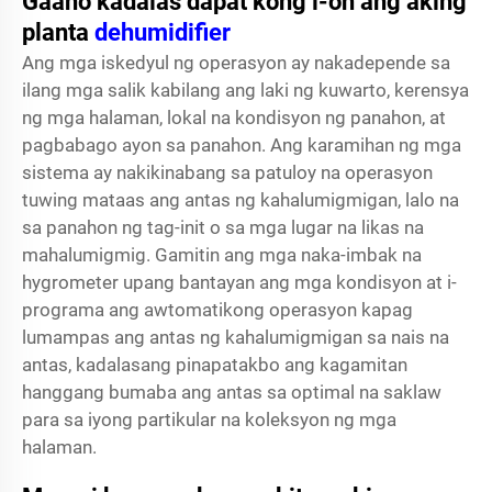
Gaano kadalas dapat kong i-on ang aking
planta
dehumidifier
Ang mga iskedyul ng operasyon ay nakadepende sa
ilang mga salik kabilang ang laki ng kuwarto, kerensya
ng mga halaman, lokal na kondisyon ng panahon, at
pagbabago ayon sa panahon. Ang karamihan ng mga
sistema ay nakikinabang sa patuloy na operasyon
tuwing mataas ang antas ng kahalumigmigan, lalo na
sa panahon ng tag-init o sa mga lugar na likas na
mahalumigmig. Gamitin ang mga naka-imbak na
hygrometer upang bantayan ang mga kondisyon at i-
programa ang awtomatikong operasyon kapag
lumampas ang antas ng kahalumigmigan sa nais na
antas, kadalasang pinapatakbo ang kagamitan
hanggang bumaba ang antas sa optimal na saklaw
para sa iyong partikular na koleksyon ng mga
halaman.