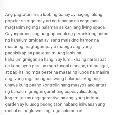
Ang pagtatanim sa loob ng bahay ay naging lalong
popular sa mga may-ari ng tahanan na nagnanais
magtanim ng mga halaman sa kanilang living space.
Gayunpaman, ang pagpapanatili ng perpektong antas
ng kahalumigmigan ay isang malaking hamon na
maaaring magtagumpay o mabigo ang iyong
pagsisikap sa pagtatanim. Ang labis na
kahalumigmigan sa hangin ay lumilikha ng nararapat
na kondisyon para sa mga fungal disease, rot sa ugat,
at pag-iral ng mga peste na maaaring lubos na masira
ang iyong mga pinagpalawang halaman. Ang pag-
unawa kung paano kontrolin nang maayos ang antas
ng kahalumigmigan gamit ang espesyalisadong
kagamitan ay nagagarantiya na ang iyong indoor
garden ay lulusog buong taon habang iniiwasan ang
mahal na pagkawala ng mga halaman at