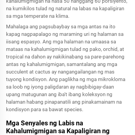
kahalumigmigan na nasa 50 hanggang 60 porsiyento,
na kumikilos tulad ng natural na labas na kapaligiran
sa mga temperate na klima.
Mahalaga ang pagsubaybay sa mga antas na ito
kapag nagpapalago ng maraming uri ng halaman sa
iisang espasyo. Ang mga halaman na umaasa sa
mataas na kahalumigmigan tulad ng pako, orchid, at
tropical na dahon ay nakikinabang sa pare-parehong
antas ng kahalumigmigan, samantalang ang mga
succulent at cactus ay nangangailangan ng mas
tuyong kondisyon. Ang paglikha ng mga mikrokloma
sa loob ng iyong paligdaran ay nagbibigay-daan
upang matugunan ang iba't ibang koleksyon ng
halaman habang pinapanatili ang pinakamainam na
kondisyon para sa bawat species.
Mga Senyales ng Labis na
Kahalumigmigan sa Kapaligiran ng