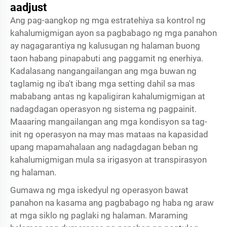
aadjust
Ang pag-aangkop ng mga estratehiya sa kontrol ng
kahalumigmigan ayon sa pagbabago ng mga panahon
ay nagagarantiya ng kalusugan ng halaman buong
taon habang pinapabuti ang paggamit ng enerhiya.
Kadalasang nangangailangan ang mga buwan ng
taglamig ng iba't ibang mga setting dahil sa mas
mababang antas ng kapaligiran kahalumigmigan at
nadagdagan operasyon ng sistema ng pagpainit.
Maaaring mangailangan ang mga kondisyon sa tag-
init ng operasyon na may mas mataas na kapasidad
upang mapamahalaan ang nadagdagan beban ng
kahalumigmigan mula sa irigasyon at transpirasyon
ng halaman.
Gumawa ng mga iskedyul ng operasyon bawat
panahon na kasama ang pagbabago ng haba ng araw
at mga siklo ng paglaki ng halaman. Maraming