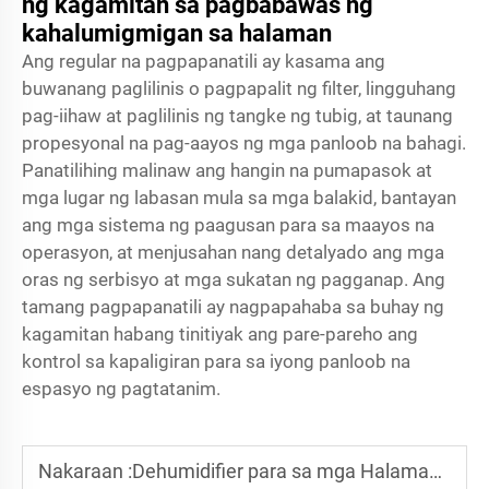
ng kagamitan sa pagbabawas ng
kahalumigmigan sa halaman
Ang regular na pagpapanatili ay kasama ang
buwanang paglilinis o pagpapalit ng filter, lingguhang
pag-iihaw at paglilinis ng tangke ng tubig, at taunang
propesyonal na pag-aayos ng mga panloob na bahagi.
Panatilihing malinaw ang hangin na pumapasok at
mga lugar ng labasan mula sa mga balakid, bantayan
ang mga sistema ng paagusan para sa maayos na
operasyon, at menjusahan nang detalyado ang mga
oras ng serbisyo at mga sukatan ng pagganap. Ang
tamang pagpapanatili ay nagpapahaba sa buhay ng
kagamitan habang tinitiyak ang pare-pareho ang
kontrol sa kapaligiran para sa iyong panloob na
espasyo ng pagtatanim.
Nakaraan :
Dehumidifier para sa mga Halaman: Maaari Bang Pigilan ang Bulate at Amag Nang Epektibo?