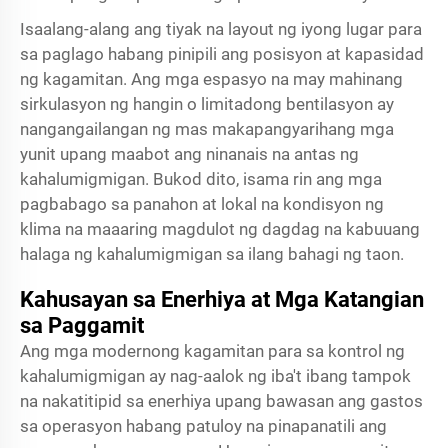
Isaalang-alang ang tiyak na layout ng iyong lugar para
sa paglago habang pinipili ang posisyon at kapasidad
ng kagamitan. Ang mga espasyo na may mahinang
sirkulasyon ng hangin o limitadong bentilasyon ay
nangangailangan ng mas makapangyarihang mga
yunit upang maabot ang ninanais na antas ng
kahalumigmigan. Bukod dito, isama rin ang mga
pagbabago sa panahon at lokal na kondisyon ng
klima na maaaring magdulot ng dagdag na kabuuang
halaga ng kahalumigmigan sa ilang bahagi ng taon.
Kahusayan sa Enerhiya at Mga Katangian
sa Paggamit
Ang mga modernong kagamitan para sa kontrol ng
kahalumigmigan ay nag-aalok ng iba't ibang tampok
na nakatitipid sa enerhiya upang bawasan ang gastos
sa operasyon habang patuloy na pinapanatili ang