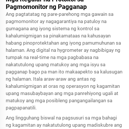
Pagmomonitor ng Pagganap
Ang pagtatatag ng pare-parehong mga gawain sa
pagmomonitor ay nagagarantiya na patuloy na
gumagana ang iyong sistema ng kontrol sa
kahalumigmigan sa pinakamataas na kahusayan
habang pinoprotektahan ang iyong pamumuhunan sa
halaman. Ang digital na hygrometer ay nagbibigay ng
tumpak na real-time na mga pagbabasa na
nakatutulong upang matukoy ang mga isyu sa
pagganap bago pa man ito makaapekto sa kalusugan
ng halaman. Itala araw-araw ang antas ng
kahalumigmigan at oras ng operasyon ng kagamitan
upang masubaybayan ang mga panrehiyong ugali at
matukoy ang mga posibleng pangangailangan sa
pagpapanatili.
Ang lingguhang biswal na pagsusuri sa mga bahagi
ng kagamitan ay nakatutulong upang madiskubre ang