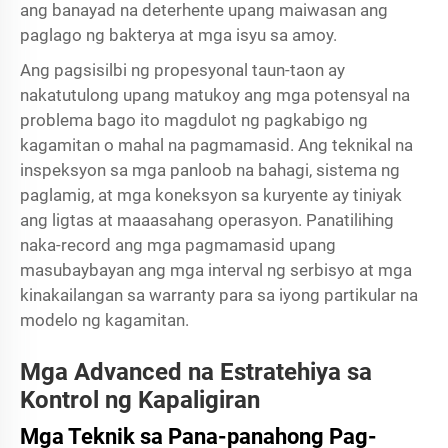
ang banayad na deterhente upang maiwasan ang
paglago ng bakterya at mga isyu sa amoy.
Ang pagsisilbi ng propesyonal taun-taon ay
nakatutulong upang matukoy ang mga potensyal na
problema bago ito magdulot ng pagkabigo ng
kagamitan o mahal na pagmamasid. Ang teknikal na
inspeksyon sa mga panloob na bahagi, sistema ng
paglamig, at mga koneksyon sa kuryente ay tiniyak
ang ligtas at maaasahang operasyon. Panatilihing
naka-record ang mga pagmamasid upang
masubaybayan ang mga interval ng serbisyo at mga
kinakailangan sa warranty para sa iyong partikular na
modelo ng kagamitan.
Mga Advanced na Estratehiya sa
Kontrol ng Kapaligiran
Mga Teknik sa Pana-panahong Pag-