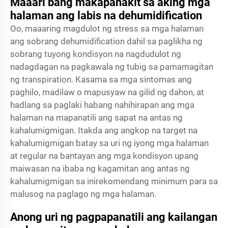
Maaari bang makapanakit sa aking mga
halaman ang labis na dehumidification
Oo, maaaring magdulot ng stress sa mga halaman
ang sobrang dehumidification dahil sa paglikha ng
sobrang tuyong kondisyon na nagdudulot ng
nadagdagan na pagkawala ng tubig sa pamamagitan
ng transpiration. Kasama sa mga sintomas ang
paghilo, madilaw o mapusyaw na gilid ng dahon, at
hadlang sa paglaki habang nahihirapan ang mga
halaman na mapanatili ang sapat na antas ng
kahalumigmigan. Itakda ang angkop na target na
kahalumigmigan batay sa uri ng iyong mga halaman
at regular na bantayan ang mga kondisyon upang
maiwasan na ibaba ng kagamitan ang antas ng
kahalumigmigan sa inirekomendang minimum para sa
malusog na paglago ng mga halaman.
Anong uri ng pagpapanatili ang kailangan