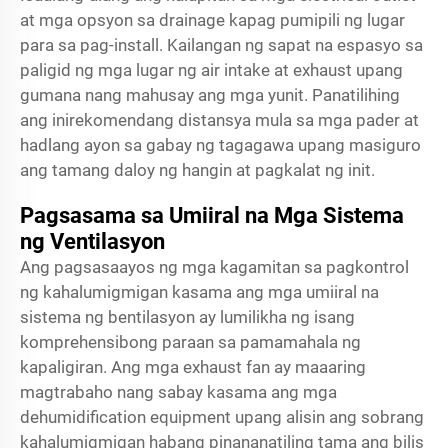
at mga opsyon sa drainage kapag pumipili ng lugar
para sa pag-install. Kailangan ng sapat na espasyo sa
paligid ng mga lugar ng air intake at exhaust upang
gumana nang mahusay ang mga yunit. Panatilihing
ang inirekomendang distansya mula sa mga pader at
hadlang ayon sa gabay ng tagagawa upang masiguro
ang tamang daloy ng hangin at pagkalat ng init.
Pagsasama sa Umiiral na Mga Sistema
ng Ventilasyon
Ang pagsasaayos ng mga kagamitan sa pagkontrol
ng kahalumigmigan kasama ang mga umiiral na
sistema ng bentilasyon ay lumilikha ng isang
komprehensibong paraan sa pamamahala ng
kapaligiran. Ang mga exhaust fan ay maaaring
magtrabaho nang sabay kasama ang mga
dehumidification equipment upang alisin ang sobrang
kahalumigmigan habang pinananatiling tama ang bilis