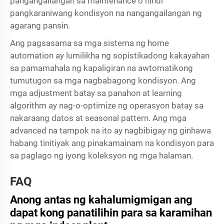
pangangailangan sa maintenance o hindi
pangkaraniwang kondisyon na nangangailangan ng
agarang pansin.
Ang pagsasama sa mga sistema ng home
automation ay lumilikha ng sopistikadong kakayahan
sa pamamahala ng kapaligiran na awtomatikong
tumutugon sa mga nagbabagong kondisyon. Ang
mga adjustment batay sa panahon at learning
algorithm ay nag-o-optimize ng operasyon batay sa
nakaraang datos at seasonal pattern. Ang mga
advanced na tampok na ito ay nagbibigay ng ginhawa
habang tinitiyak ang pinakamainam na kondisyon para
sa paglago ng iyong koleksyon ng mga halaman.
FAQ
Anong antas ng kahalumigmigan ang
dapat kong panatilihin para sa karamihan