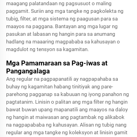
maagang palatandaan ng pagsusuot o maling
paggamit. Suriin ang mga tangke ng pagkolekta ng
tubig, filter, at mga sistema ng paagusan para sa
maayos na paggana. Bantayan ang mga lugar ng
pasukan at labasan ng hangin para sa anumang
hadlang na maaaring magpababa sa kahusayan o
magdulot ng tensyon sa kagamitan.
Mga Pamamaraan sa Pag-iwas at
Pangangalaga
Ang regular na pagpapanatili ay nagpapahaba sa
buhay ng kagamitan habang tinitiyak ang pare-
parehong pagganap sa kabuuan ng iyong panahon ng
pagtatanim. Linisin o palitan ang mga filter ng hangin
bawat buwan upang mapanatili ang maayos na daloy
ng hangin at maiwasan ang pagtambak ng alikabok
na nagpapababa ng kahusayan. Alisan ng tubig nang
regular ang mga tangke ng koleksyon at linisin gamit