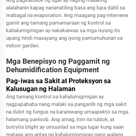
Ang pagkabulok ng ugat ay naging malaking
alalahanin kapag nananatiling basa ang lupa dahil sa
mabagal na evaporation. Ang maagang pag-intervene
gamit ang tamang pamamaraan ng kontrol sa
kahalumigmigan ay nakakaiwas sa mga isyung ito
upang hindi masayang ang iyong pamumuhunan sa
indoor garden.
Mga Benepisyo ng Paggamit ng
Dehumidification Equipment
Pag-iwas sa Sakit at Proteksyon sa
Kalusugan ng Halaman
Ang tamang kontrol sa kahalumigmigan ay
nagpapababa nang malaki sa panganib ng mga sakit
na dulot ng fungus na karaniwang umaapekto sa mga
halamang panloob. Ang amag, itim na tuldok, at
botrytis blight ay umuunlad sa mga lugar kung saan
mataas ang antas ng kahalumigmigan nang walang