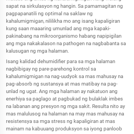
sapat na sirkulasyon ng hangin. Sa pamamagitan ng
pagpapanatili ng optimal na saklaw ng
kahalumigmigan, nililikha mo ang isang kapaligiran
kung saan maaaring umunlad ang mga kapaki-
pakinabang na mikroorganismo habang napipigilan
ang mga nakakalason na pathogen na nagbabanta sa
kalusugan ng mga halaman.
Isang kalidad
dehumidifier para sa mga halaman
nagbibigay ng pare-parehong kontrol sa
kahalumigmigan na nag-uudyok sa mas mahusay na
pag-absorb ng sustansya at mas matibay na pag-
unlad ng ugat. Ang mga halaman ay nakatuon ang
enerhiya sa paglago at pagbukad ng bulaklak imbes
na labanan ang presyon ng mga sakit. Resulta nito ay
mas malulusog na halaman na may mas mahusay na
resistensya sa mga stress ng kapaligiran at mas
mainam na kabuuang produksyon sa iyong panloob