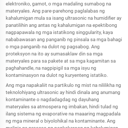
elektroniko, gamot, o mga madaling sumabog na
materyales. Ang pare-parehong paglalabas ng
kahalumigan mula sa isang ultrasonic na humidifier ay
panatilihin ang antas ng kahalumigan na epektibong
nagpapawala ng mga istatikong singgularity, kaya
nababawasan ang panganib ng pinsala sa mga bahagi
o mga panganib na dulot ng pagsabog. Ang
proteksyon na ito ay sumasaklaw din sa mga
materyales para sa pakete at sa mga kagamitan sa
paghahandle, na nagpipigil sa mga isyu ng
kontaminasyon na dulot ng kuryenteng istatiko.
Ang mga napakaliit na partikulo ng mist na nililikha ng
teknolohiyang ultrasonic ay hindi dinala ang anumang
kontaminante o nagdadagdag ng dayuhang
materyales sa atmospera ng imbakan, hindi tulad ng
ilang sistema ng evaporative na maaaring magpadala
ng mga mineral o biyolohikal na kontaminante. Ang