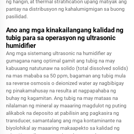
ng hangin, at thermal stratification upang matiyak ang
pantay na distribusyon ng kahalumigmigan sa buong
pasilidad.
Ano ang mga kinakailangang kalidad ng
tubig para sa operasyon ng ultrasonic
humidifier
Ang mga sistemang ultrasonic na humidifier ay
gumagana nang optimal gamit ang tubig na may
kabuuang natutunaw na solido (total dissolved solids)
na mas mababa sa 50 ppm, bagaman ang tubig mula
sa reverse osmosis o deionized water ay nagbibigay
ng pinakamahusay na resulta at nagpapahaba ng
buhay ng kagamitan. Ang tubig na may mataas na
nilalaman ng mineral ay maaaring magdulot ng puting
alikabok na deposito at pabilisin ang pagkasira ng
transducer, samantalang ang mga kontaminante na
biyolohikal ay maaaring makaapekto sa kalidad ng