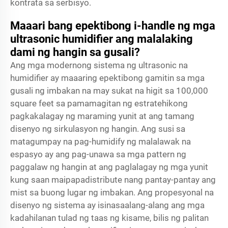
kontrata sa serbisyo.
Maaari bang epektibong i-handle ng mga
ultrasonic humidifier ang malalaking
dami ng hangin sa gusali?
Ang mga modernong sistema ng ultrasonic na
humidifier ay maaaring epektibong gamitin sa mga
gusali ng imbakan na may sukat na higit sa 100,000
square feet sa pamamagitan ng estratehikong
pagkakalagay ng maraming yunit at ang tamang
disenyo ng sirkulasyon ng hangin. Ang susi sa
matagumpay na pag-humidify ng malalawak na
espasyo ay ang pag-unawa sa mga pattern ng
paggalaw ng hangin at ang paglalagay ng mga yunit
kung saan maipapadistribute nang pantay-pantay ang
mist sa buong lugar ng imbakan. Ang propesyonal na
disenyo ng sistema ay isinasaalang-alang ang mga
kadahilanan tulad ng taas ng kisame, bilis ng palitan