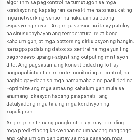
algorithm sa pagkontrol na tumutugon sa mga
kondisyon ng kapaligiran sa real-time na sinusukat ng
mga network ng sensor na nakalaan sa buong
espasyo ng gusali. Ang mga sensor na ito ay patuloy
na sinusubaybayan ang temperatura, relatibong
kahalumigan, at mga pattern ng sirkulasyon ng hangin,
na nagpapadala ng datos sa sentral na mga yunit ng
pagproseso upang i-adjust ang output ng mist ayon
dito. Ang pagsasama ng konektibidad ng IoT ay
nagpapahintulot sa remote monitoring at control, na
nagbibigay-daan sa mga namamahala ng pasilidad na
i-optimize ang mga antas ng kahalumigan mula sa
anumang lokasyon habang pinapanatili ang
detalyadong mga tala ng mga kondisyon ng
kapaligiran.
Ang mga sistemang pangkontrol ay mayroon ding
mga prediktibong kakayahan na umaasang magbago
ang kahalumigmigan batay sa mga panahon, mga