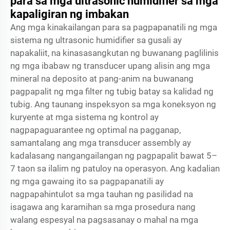
para sa mga ultrasonic humidifier sa mga
kapaligiran ng imbakan
Ang mga kinakailangan para sa pagpapanatili ng mga
sistema ng ultrasonic humidifier sa gusali ay
napakaliit, na kinasasangkutan ng buwanang paglilinis
ng mga ibabaw ng transducer upang alisin ang mga
mineral na deposito at pang-anim na buwanang
pagpapalit ng mga filter ng tubig batay sa kalidad ng
tubig. Ang taunang inspeksyon sa mga koneksyon ng
kuryente at mga sistema ng kontrol ay
nagpapaguarantee ng optimal na pagganap,
samantalang ang mga transducer assembly ay
kadalasang nangangailangan ng pagpapalit bawat 5–
7 taon sa ilalim ng patuloy na operasyon. Ang kadalian
ng mga gawaing ito sa pagpapanatili ay
nagpapahintulot sa mga tauhan ng pasilidad na
isagawa ang karamihan sa mga prosedura nang
walang espesyal na pagsasanay o mahal na mga