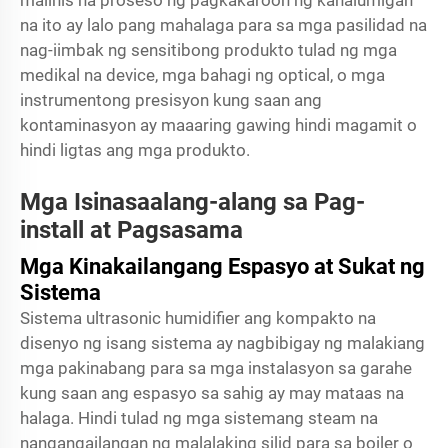
malinis na proseso ng pagkakaroon ng kahalumigan
na ito ay lalo pang mahalaga para sa mga pasilidad na
nag-iimbak ng sensitibong produkto tulad ng mga
medikal na device, mga bahagi ng optical, o mga
instrumentong presisyon kung saan ang
kontaminasyon ay maaaring gawing hindi magamit o
hindi ligtas ang mga produkto.
Mga Isinasaalang-alang sa Pag-
install at Pagsasama
Mga Kinakailangang Espasyo at Sukat ng
Sistema
Sistema
ultrasonic humidifier
ang kompakto na
disenyo ng isang sistema ay nagbibigay ng malakiang
mga pakinabang para sa mga instalasyon sa garahe
kung saan ang espasyo sa sahig ay may mataas na
halaga. Hindi tulad ng mga sistemang steam na
nangangailangan ng malalaking silid para sa boiler o