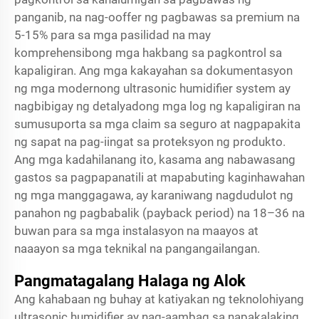
panganib, na nag-ooffer ng pagbawas sa premium na
5-15% para sa mga pasilidad na may
komprehensibong mga hakbang sa pagkontrol sa
kapaligiran. Ang mga kakayahan sa dokumentasyon
ng mga modernong ultrasonic humidifier system ay
nagbibigay ng detalyadong mga log ng kapaligiran na
sumusuporta sa mga claim sa seguro at nagpapakita
ng sapat na pag-iingat sa proteksyon ng produkto.
Ang mga kadahilanang ito, kasama ang nabawasang
gastos sa pagpapanatili at mapabuting kaginhawahan
ng mga manggagawa, ay karaniwang nagdudulot ng
panahon ng pagbabalik (payback period) na 18–36 na
buwan para sa mga instalasyon na maayos at
naaayon sa mga teknikal na pangangailangan.
Pangmatagalang Halaga ng Alok
Ang kahabaan ng buhay at katiyakan ng teknolohiyang
ultrasonic humidifier ay nag-aambag sa napakalaking