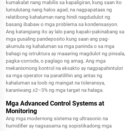
kumakalat nang mabilis sa kapaligiran, kung saan ito
lumulutang nang halos agad, na nagpapataas ng
relatibong kahaluman nang hindi nagdudulot ng
basang ibabaw o mga problema sa kondensasyon.
Ang katangiang ito ay lalo pang kapaki-pakinabang sa
mga gusaling pandeposito kung saan ang pag-
akumula ng kahaluman sa mga paninda o sa mga
bahagi ng istruktura ay maaaring magdulot ng pinsala,
pagka-corrode, o paglago ng amag. Ang mga
mekanismong kontrol na eksakto ay nagpapahintulot
sa mga operator na panatilihin ang antas ng
kahaluman sa loob ng maingat na toleransya,
karaniwang ±2–3% ng mga target na halaga.
Mga Advanced Control Systems at
Monitoring
Ang mga modernong sistema ng ultrasonic na
humidifier ay nagsasama ng sopistikadong mga