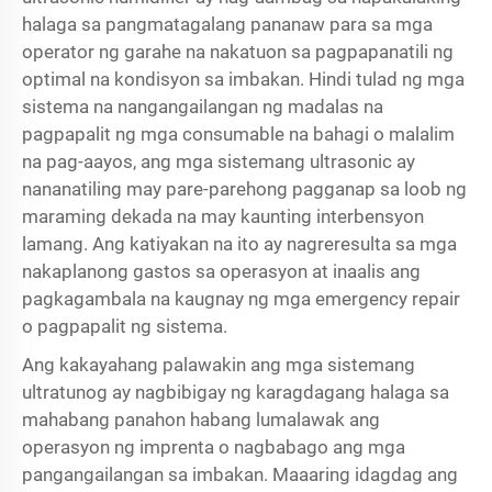
halaga sa pangmatagalang pananaw para sa mga
operator ng garahe na nakatuon sa pagpapanatili ng
optimal na kondisyon sa imbakan. Hindi tulad ng mga
sistema na nangangailangan ng madalas na
pagpapalit ng mga consumable na bahagi o malalim
na pag-aayos, ang mga sistemang ultrasonic ay
nananatiling may pare-parehong pagganap sa loob ng
maraming dekada na may kaunting interbensyon
lamang. Ang katiyakan na ito ay nagreresulta sa mga
nakaplanong gastos sa operasyon at inaalis ang
pagkagambala na kaugnay ng mga emergency repair
o pagpapalit ng sistema.
Ang kakayahang palawakin ang mga sistemang
ultratunog ay nagbibigay ng karagdagang halaga sa
mahabang panahon habang lumalawak ang
operasyon ng imprenta o nagbabago ang mga
pangangailangan sa imbakan. Maaaring idagdag ang