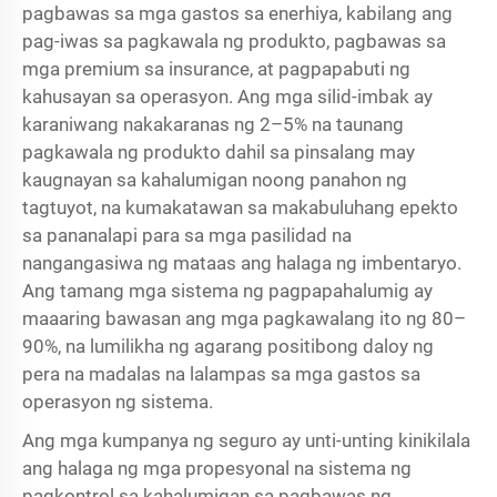
pagbawas sa mga gastos sa enerhiya, kabilang ang
pag-iwas sa pagkawala ng produkto, pagbawas sa
mga premium sa insurance, at pagpapabuti ng
kahusayan sa operasyon. Ang mga silid-imbak ay
karaniwang nakakaranas ng 2–5% na taunang
pagkawala ng produkto dahil sa pinsalang may
kaugnayan sa kahalumigan noong panahon ng
tagtuyot, na kumakatawan sa makabuluhang epekto
sa pananalapi para sa mga pasilidad na
nangangasiwa ng mataas ang halaga ng imbentaryo.
Ang tamang mga sistema ng pagpapahalumig ay
maaaring bawasan ang mga pagkawalang ito ng 80–
90%, na lumilikha ng agarang positibong daloy ng
pera na madalas na lalampas sa mga gastos sa
operasyon ng sistema.
Ang mga kumpanya ng seguro ay unti-unting kinikilala
ang halaga ng mga propesyonal na sistema ng
pagkontrol sa kahalumigan sa pagbawas ng