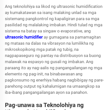
Ang teknolohiya sa likod ng ultrasonic humidification
ay kumakatawan sa isang malaking unlad sa mga
sistemang pangkontrol ng kapaligiran para sa mga
pasilidad ng malalaking imbakan. Hindi tulad ng mga
sistema na batay sa singaw o evaporative, ang
ultrasonic humidifier
ay gumagana sa pamamagitan
ng mataas na dalas na vibrasyon na lumilikha ng
mikroskopikong mga patak ng tubig, na
nagpapaseguro ng pantay na distribusyon sa buong
malawak na espasyo ng gusali ng imbakan. Ang
paraang ito ay nag-aalis ng pangangailangan ng mga
elemento ng pag-init, na binabawasan ang
pagkonsumo ng enerhiya habang nagbibigay ng pare-
parehong output ng kahalumigan na umaangkop sa
iba-ibang pangangailangan ayon sa panahon.
Pag-unawa sa Teknolohiya ng