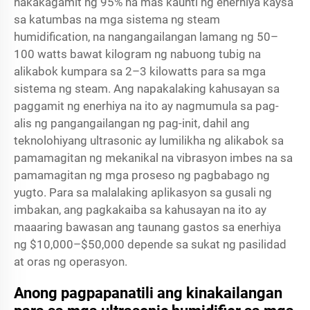
nakakagamit ng 95% na mas kaunti ng enerhiya kaysa
sa katumbas na mga sistema ng steam
humidification, na nangangailangan lamang ng 50–
100 watts bawat kilogram ng nabuong tubig na
alikabok kumpara sa 2–3 kilowatts para sa mga
sistema ng steam. Ang napakalaking kahusayan sa
paggamit ng enerhiya na ito ay nagmumula sa pag-
alis ng pangangailangan ng pag-init, dahil ang
teknolohiyang ultrasonic ay lumilikha ng alikabok sa
pamamagitan ng mekanikal na vibrasyon imbes na sa
pamamagitan ng mga proseso ng pagbabago ng
yugto. Para sa malalaking aplikasyon sa gusali ng
imbakan, ang pagkakaiba sa kahusayan na ito ay
maaaring bawasan ang taunang gastos sa enerhiya
ng $10,000–$50,000 depende sa sukat ng pasilidad
at oras ng operasyon.
Anong pagpapanatili ang kinakailangan