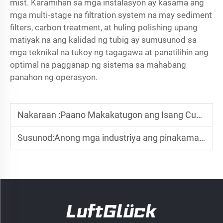
mist. Karamihan sa mga instalasyon ay kasama ang
mga multi-stage na filtration system na may sediment
filters, carbon treatment, at huling polishing upang
matiyak na ang kalidad ng tubig ay sumusunod sa
mga teknikal na tukoy ng tagagawa at panatilihin ang
optimal na pagganap ng sistema sa mahabang
panahon ng operasyon.
Nakaraan :
Paano Makakatugon ang Isang Customizable na Rotary Dehumidifier sa mga Natatanging Pangangailangan sa Kapaligiran?
Susunod:
Anong mga industriya ang pinakamaraming nakikinabang mula sa isang Dehumidifier na Rotatory at Maaaring I-customize?