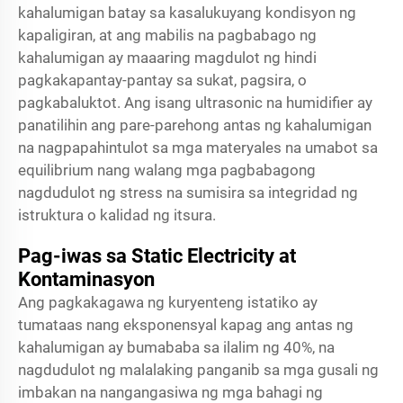
kahalumigan batay sa kasalukuyang kondisyon ng
kapaligiran, at ang mabilis na pagbabago ng
kahalumigan ay maaaring magdulot ng hindi
pagkakapantay-pantay sa sukat, pagsira, o
pagkabaluktot. Ang isang ultrasonic na humidifier ay
panatilihin ang pare-parehong antas ng kahalumigan
na nagpapahintulot sa mga materyales na umabot sa
equilibrium nang walang mga pagbabagong
nagdudulot ng stress na sumisira sa integridad ng
istruktura o kalidad ng itsura.
Pag-iwas sa Static Electricity at
Kontaminasyon
Ang pagkakagawa ng kuryenteng istatiko ay
tumataas nang eksponensyal kapag ang antas ng
kahalumigan ay bumababa sa ilalim ng 40%, na
nagdudulot ng malalaking panganib sa mga gusali ng
imbakan na nangangasiwa ng mga bahagi ng