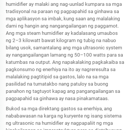
humidifier ay malaki ang nag-uunlad kumpara sa mga
tradisyonal na paraan ng pagpapahid sa ginhawa sa
mga aplikasyon sa imbak, kung saan ang malalaking
dami ng hangin ang nangangailangan ng paggamot.
Ang mga steam humidifier ay kadalasang umaubos
ng 2–3 kilowatt bawat kilogram ng tubig na nabuo
bilang usok, samantalang ang mga ultrasonic system
ay nangangailangan lamang ng 50–100 watts para sa
katumbas na output. Ang napakalaking pagkakaiba sa
pagkonsumo ng enerhiya na ito ay nagreresulta sa
malalaking pagtitipid sa gastos, lalo na sa mga
pasilidad na tumatakbo nang patuloy sa buong
panahon ng tagtuyot kapag ang pangangailangan sa
pagpapahid sa ginhawa ay nasa pinakamataas.
Bukod sa mga direktang gastos sa enerhiya, ang
nababawasan na karga ng kuryente ng isang sistema
ng ultrasonic na humidifier ay nagpapaliit ng mga