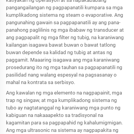
katiyakan ng operasyon at sa napakababang
pangangailangan ng pagpapanatili kumpara sa mga
kumplikadong sistema ng steam o evaporative. Ang
pangunahing gawain sa pagpapanatili ay ang pana-
panahong paglilinis ng mga ibabaw ng transducer at
ang pagpapalit ng mga filter ng tubig, na karaniwang
kailangan isagawa bawat buwan o bawat tatlong
buwan depende sa kalidad ng tubig at antas ng
paggamit. Maaaring isagawa ang mga karaniwang
prosedurang ito ng mga tauhan sa pagpapanatili ng
pasilidad nang walang espesyal na pagsasanay o
mahal na kontrata sa serbisyo.
Ang kawalan ng mga elemento na nagpapainit, mga
trap ng singaw, at mga kumplikadong sistema ng
tubo ay nagtatanggal ng karaniwang mga punto ng
kabiguan na nakaaapekto sa tradisyonal na
kagamitan para sa pagpapahid ng kahalumigmigan.
Ang mga ultrasonic na sistema ay nagpapakita ng