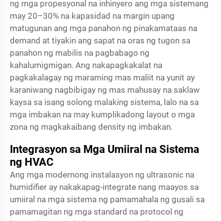
ng mga propesyonal na inhinyero ang mga sistemang
may 20–30% na kapasidad na margin upang
matugunan ang mga panahon ng pinakamataas na
demand at tiyakin ang sapat na oras ng tugon sa
panahon ng mabilis na pagbabago ng
kahalumigmigan. Ang nakapagkakalat na
pagkakalagay ng maraming mas maliit na yunit ay
karaniwang nagbibigay ng mas mahusay na saklaw
kaysa sa isang solong malaking sistema, lalo na sa
mga imbakan na may kumplikadong layout o mga
zona ng magkakaibang density ng imbakan.
Integrasyon sa Mga Umiiral na Sistema
ng HVAC
Ang mga modernong instalasyon ng ultrasonic na
humidifier ay nakakapag-integrate nang maayos sa
umiiral na mga sistema ng pamamahala ng gusali sa
pamamagitan ng mga standard na protocol ng