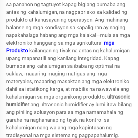
sa panahon ng tagtuyot kapag biglang bumaba ang
antas ng kahalumigan, na nagpaprisko sa kalidad ng
produkto at kahusayan ng operasyon. Ang mahinang
balanse ng mga kondisyon sa kapaligiran ay naging
napakahalaga habang ang mga kalakal—mula sa mga
elektroniko hanggang sa mga agrikultural
mga
Produkto
kailangan ng tiyak na antas ng kahalumigan
upang mapanatili ang kanilang integridad. Kapag
bumaba ang kahalumigan sa ibaba ng optimal na
saklaw, maaaring maging matigas ang mga
materyales, maaaring masaktan ang mga elektroniko
dahil sa istatikong karga, at mabilis na nawawala ang
kahalumigan sa mga organikong produkto.
ultrasonic
humidifier
ang ultrasonic humidifier ay lumilitaw bilang
ang piniling solusyon para sa mga namamahala ng
garahe na naghahanap ng tiyak na kontrol sa
kahalumigan nang walang mga kapintasan ng
tradisyonal na mga sistema ng pagpapahalumig.