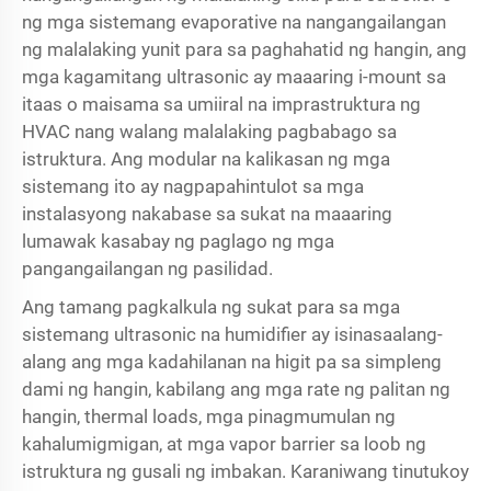
ng mga sistemang evaporative na nangangailangan
ng malalaking yunit para sa paghahatid ng hangin, ang
mga kagamitang ultrasonic ay maaaring i-mount sa
itaas o maisama sa umiiral na imprastruktura ng
HVAC nang walang malalaking pagbabago sa
istruktura. Ang modular na kalikasan ng mga
sistemang ito ay nagpapahintulot sa mga
instalasyong nakabase sa sukat na maaaring
lumawak kasabay ng paglago ng mga
pangangailangan ng pasilidad.
Ang tamang pagkalkula ng sukat para sa mga
sistemang ultrasonic na humidifier ay isinasaalang-
alang ang mga kadahilanan na higit pa sa simpleng
dami ng hangin, kabilang ang mga rate ng palitan ng
hangin, thermal loads, mga pinagmumulan ng
kahalumigmigan, at mga vapor barrier sa loob ng
istruktura ng gusali ng imbakan. Karaniwang tinutukoy