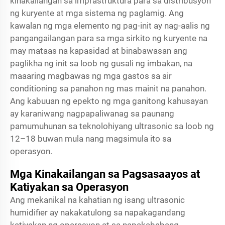
kinakailangan sa imprastruktura para sa distribusyon
ng kuryente at mga sistema ng paglamig. Ang
kawalan ng mga elemento ng pag-init ay nag-aalis ng
pangangailangan para sa mga sirkito ng kuryente na
may mataas na kapasidad at binabawasan ang
paglikha ng init sa loob ng gusali ng imbakan, na
maaaring magbawas ng mga gastos sa air
conditioning sa panahon ng mas mainit na panahon.
Ang kabuuan ng epekto ng mga ganitong kahusayan
ay karaniwang nagpapaliwanag sa paunang
pamumuhunan sa teknolohiyang ultrasonic sa loob ng
12–18 buwan mula nang magsimula ito sa
operasyon.
Mga Kinakailangan sa Pagsasaayos at
Katiyakan sa Operasyon
Ang mekanikal na kahatian ng isang ultrasonic
humidifier ay nakakatulong sa napakagandang