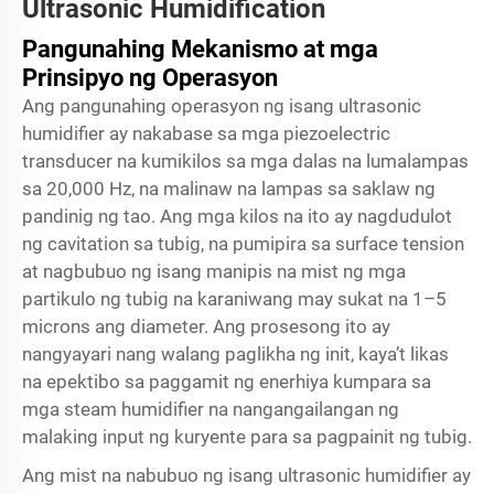
Ultrasonic Humidification
Pangunahing Mekanismo at mga
Prinsipyo ng Operasyon
Ang pangunahing operasyon ng isang ultrasonic
humidifier ay nakabase sa mga piezoelectric
transducer na kumikilos sa mga dalas na lumalampas
sa 20,000 Hz, na malinaw na lampas sa saklaw ng
pandinig ng tao. Ang mga kilos na ito ay nagdudulot
ng cavitation sa tubig, na pumipira sa surface tension
at nagbubuo ng isang manipis na mist ng mga
partikulo ng tubig na karaniwang may sukat na 1–5
microns ang diameter. Ang prosesong ito ay
nangyayari nang walang paglikha ng init, kaya’t likas
na epektibo sa paggamit ng enerhiya kumpara sa
mga steam humidifier na nangangailangan ng
malaking input ng kuryente para sa pagpainit ng tubig.
Ang mist na nabubuo ng isang ultrasonic humidifier ay