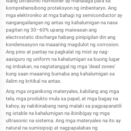
isang ultrasonic humidifier ay mahalaga para sa
komprehensibong proteksyon ng imbentaryo. Ang
mga elektroniko at mga bahagi ng semiconductor ay
nangangailangan ng antas ng kahalumigan na nasa
pagitan ng 30–60% upang maiwasan ang
electrostatic discharge habang pinipigilan din ang
kondensasyon na maaaring magdulot ng corrosion.
Ang pino at pantay na pagkalat ng mist ay nag-
aasiguro ng uniform na kahalumigan sa buong lugar
ng imbakan, na nagtatanggal ng mga 'dead zones'
kung saan maaaring bumaba ang kahalumigan sa
ilalim ng kritikal na antas.
Ang mga organikong materyales, kabilang ang mga
tela, mga produkto mula sa papel, at mga bagay na
kahoy, ay nakikinabang nang malaki sa pagpapanatili
ng istable na kahalumigan na ibinibigay ng mga
ultrasonic na sistema. Ang mga materyales na ito ay
natural na sumisipsip at nagpapalabas ng